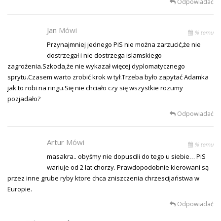
Odpowiadać
Jan
Mówi
% temu
Przynajmniej jednego PiS nie można zarzucić,że nie
dostrzegał i nie dostrzega islamskiego
zagrożenia.Szkoda,że nie wykazał więcej dyplomatycznego
sprytu.Czasem warto zrobić krok w tył.Trzeba było zapytać Adamka
jak to robi na ringu.Się nie chciało czy się wszystkie rozumy
pozjadało?
Odpowiadać
Artur
Mówi
% temu
masakra.. obyśmy nie dopuscili do tego u siebie… PiS
wariuje od 2 lat chorzy. Prawdopodobnie kierowani są
przez inne grube ryby ktore chca zniszczenia chrzescijaństwa w
Europie.
Odpowiadać