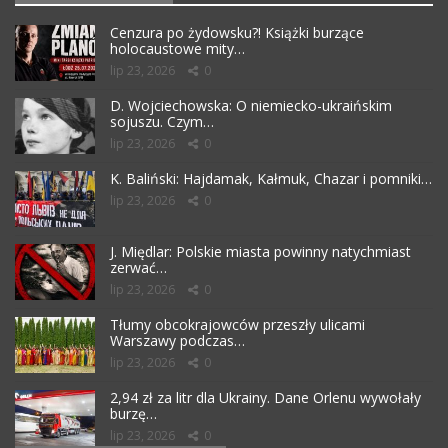
Cenzura po żydowsku?! Książki burzące
holocaustowe mity…
lip 23, 2026
0
D. Wojciechowska: O niemiecko-ukraińskim
sojuszu. Czym…
lip 23, 2026
0
K. Baliński: Hajdamak, Kałmuk, Chazar i pomniki…
lip 23, 2026
0
J. Międlar: Polskie miasta powinny natychmiast
zerwać…
lip 23, 2026
0
Tłumy obcokrajowców przeszły ulicami
Warszawy podczas…
lip 23, 2026
0
2,94 zł za litr dla Ukrainy. Dane Orlenu wywołały
burzę…
lip 23, 2026
0