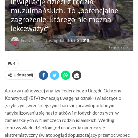
inwigilację dzieci z rodzin
muzułmańskich. To „potencjalne
zagrożenie, którego nie można
lekceważyć”
Last updated
sie 6, 2018
Przez %
fot. pixabay.com
4
Udostępnij
Autorzy najnowszej analizy Federalnego Urzędu Ochrony
Konstytucji (BfV) zwracają uwagę na oznaki świadczące o
„szybszym, wcześniejszym i bardziej prawdopodobnym
radykalizowaniu się nastolatków i młodych dorosłych” w
zamieszkałych w Niemczech rodzin islamskich. Według
kontrwywiadu dzieciom „od urodzenia narzuca się
ekstremistyczny światopogląd dopuszczający przemoc wobec