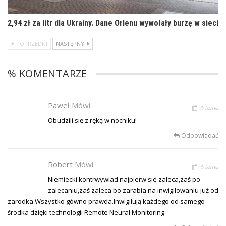
2,94 zł za litr dla Ukrainy. Dane Orlenu wywołały burzę w sieci
POPRZEDNI
NASTĘPNY
% KOMENTARZE
Paweł
Mówi
% temu
Obudzili się z ręką w nocniku!
Odpowiadać
Robert
Mówi
% temu
Niemiecki kontrwywiad najpierw sie zaleca,zaś po
zalecaniu,zaś zaleca bo zarabia na inwigilowaniu już od
zarodka.Wszystko gówno prawda.Inwigilują każdego od samego
środka dzięki technologii Remote Neural Monitoring