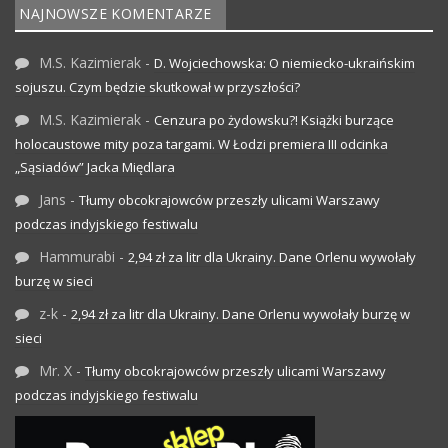
NAJNOWSZE KOMENTARZE
M.S. Kazimierak
-
D. Wojciechowska: O niemiecko-ukraińskim
sojuszu. Czym będzie skutkował w przyszłości?
M.S. Kazimierak
-
Cenzura po żydowsku?! Książki burzące
holocaustowe mity poza targami. W Łodzi premiera III odcinka
„Sąsiadów” Jacka Międlara
Jans
-
Tłumy obcokrajowców przeszły ulicami Warszawy
podczas indyjskiego festiwalu
Hammurabi
-
2,94 zł za litr dla Ukrainy. Dane Orlenu wywołały
burzę w sieci
z-k
-
2,94 zł za litr dla Ukrainy. Dane Orlenu wywołały burzę w
sieci
Mr. X
-
Tłumy obcokrajowców przeszły ulicami Warszawy
podczas indyjskiego festiwalu