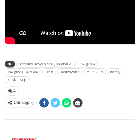
```
federalny urząd ochrony konstytucji
inwigilacja
inwigilacja 14-latków
islam
kontrwywiad
multi kulti
niemcy
radykalizacja
4
Udostępnij