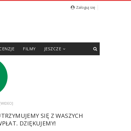
Zaloguj się
CENZJE
FILMY
JESZCZE
 [WIDEO]
UTRZYMUJEMY SIĘ Z WASZYCH
PŁAT. DZIĘKUJEMY!