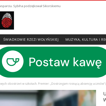
 wsparciu. Sybiha podziękował Sikorskiemu
ŚWIADKOWIE RZEZI WOŁYŃSKIEJ
MUZYKA, KULTURA I RE
owych obostrzeń w szkołach. Premier: „Dostrzegam rosnącą absencję uczniów”
W