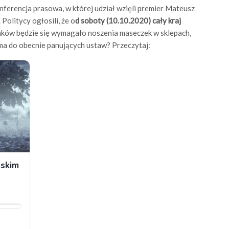
nferencja prasowa, w której udział wzięli premier Mateusz
Politycy ogłosili, że o
d soboty (10.10.2020) cały kraj
olaków będzie się wymagało noszenia maseczek w sklepach,
ę ma do obecnie panujących ustaw? Przeczytaj: