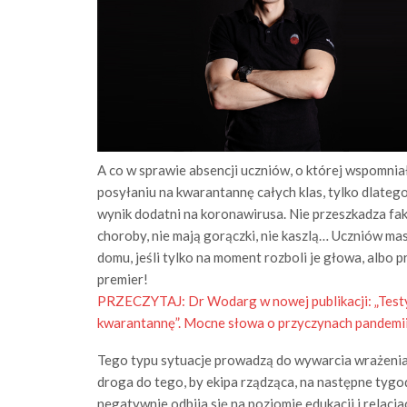
A co w sprawie absencji uczniów, o której wspomniał
posyłaniu na kwarantannę całych klas, tylko dlatego
wynik dodatni na koronawirusa. Nie przeszkadza fa
choroby, nie mają gorączki, nie kaszlą… Uczniów m
domu, jeśli tylko na moment rozboli je głowa, albo p
premier!
PRZECZYTAJ:
Dr Wodarg w nowej publikacji: „Test
kwarantannę”. Mocne słowa o przyczynach pandemi
Tego typu sytuacje prowadzą do wywarcia wrażenia, 
droga do tego, by ekipa rządząca, na następne tygo
negatywnie odbija się na poziomie edukacji i relacj