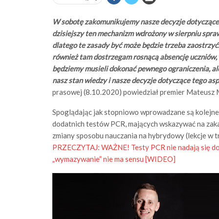
W sobotę zakomunikujemy nasze decyzje dotyczące s
dzisiejszy ten mechanizm wdrożony w sierpniu sprawd
dlatego te zasady być może będzie trzeba zaostrzyć
również tam dostrzegam rosnącą absencję uczniów, b
będziemy musieli dokonać pewnego ograniczenia, a
nasz stan wiedzy i nasze decyzje dotyczące tego asp
prasowej (8.10.2020) powiedział premier Mateusz 
Spoglądając jak stopniowo wprowadzane są kolejne 
dodatnich testów PCR, mających wskazywać na zaka
zmiany sposobu nauczania na hybrydowy (lekcje w try
PRZECZYTAJ:
WAŻNE! Testy PCR nie nadają się d
„wymazywanie” nie ma sensu [WIDEO]