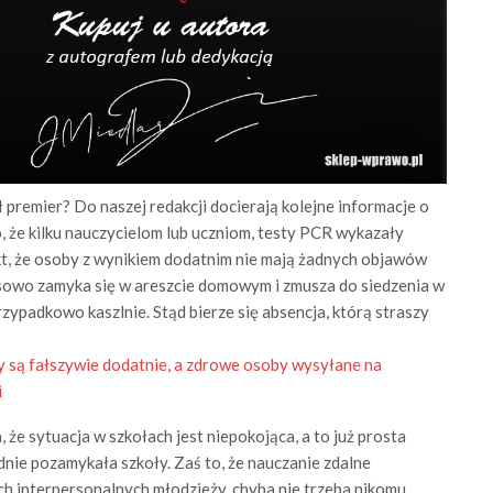
 premier? Do naszej redakcji docierają kolejne informacje o
, że kilku nauczycielom lub uczniom, testy PCR wykazały
kt, że osoby z wynikiem dodatnim nie mają żadnych objawów
asowo zamyka się w areszcie domowym i zmusza do siedzenia w
rzypadkowo kaszlnie. Stąd bierze się absencja, którą straszy
y są fałszywie dodatnie, a zdrowe osoby wysyłane na
i
że sytuacja w szkołach jest niepokojąca, a to już prosta
dnie pozamykała szkoły. Zaś to, że nauczanie zdalne
ach interpersonalnych młodzieży, chyba nie trzeba nikomu