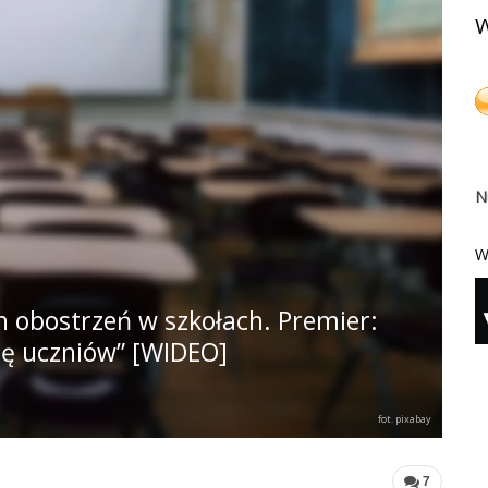
W
N
W
 obostrzeń w szkołach. Premier:
ę uczniów” [WIDEO]
fot. pixabay
7