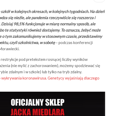
zkół w kolejnych okresach, w kolejnych tygodniach. Na dzień
za się nieźle, ale pandemia rzeczywiście się rozszerza i
. Dzisiaj 98,5% funkcjonuje w miarę normalny sposób, ale
o te statystyki również dostajemy. To oznacza, żebyć może
le o tym zakomunikujemy w stosownym czasie, przedstawimy
ektu, czyli szkolnictwa, w sobotę
– podczas konferencji
Morawiecki.
restrykcje pod pretekstem rosnącej liczby wyników
żenia (nie mylić z zachorowaniem), możemy spodziewać się
bie zdalnym i w szkole) lub tylko na tryb zdalny.
o wykrywania koronawirusa. Genetycy wyjaśniają dlaczego