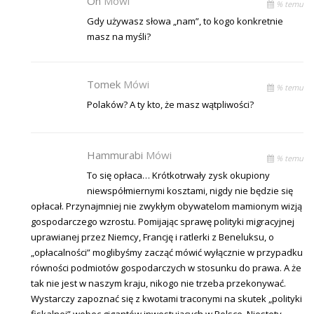
On
Mówi
% temu
Gdy używasz słowa „nam”, to kogo konkretnie
masz na myśli?
Tomek
Mówi
% temu
Polaków? A ty kto, że masz wątpliwości?
Hammurabi
Mówi
% temu
To się opłaca… Krótkotrwały zysk okupiony
niewspółmiernymi kosztami, nigdy nie będzie się
opłacał. Przynajmniej nie zwykłym obywatelom mamionym wizją
gospodarczego wzrostu. Pomijając sprawę polityki migracyjnej
uprawianej przez Niemcy, Francję i ratlerki z Beneluksu, o
„opłacalności” moglibyśmy zacząć mówić wyłącznie w przypadku
równości podmiotów gospodarczych w stosunku do prawa. A że
tak nie jest w naszym kraju, nikogo nie trzeba przekonywać.
Wystarczy zapoznać się z kwotami traconymi na skutek „polityki
fiskalnej” wobec gigantów inwestujących w Polsce. Niestety,