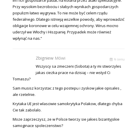
im i ich gospodarce padać na kolana przez ataki spekulacyjne.
Przy wysokim bezrobociu i słabych wynikach gospodarczych
populizm łatwo wygrywa. To nie może być celem rządu
federalnego. Dlatego istnieją wszelkie powody, aby wprowadzić
obligacje koronowe w celu wzajemnej ochrony. Wirus mocno
uderzył we Włochy i Hiszpanię. Przypadek może również
wpłynąć na nas.”
Zbigniew
Mówi
% temu
Wszyscy sa zmeczeni (Sobota) a ty mi stworzyles
jakas ciezka prace na dzisiaj – nie wstyd Ci
Tomaszu?
Sam musisz korzystac z tego postepu i zyskow jakie opisales ,
ale rzetelnie.
Krytaka UE jest wlasciwie samokrytyka Polakow, dlatego chyba
Cie tak zabolalo.
Moze zaprzeczysz, ze w Polsce tworzy sie jakies bizantyjskie
samoginace spoleczenstwo?