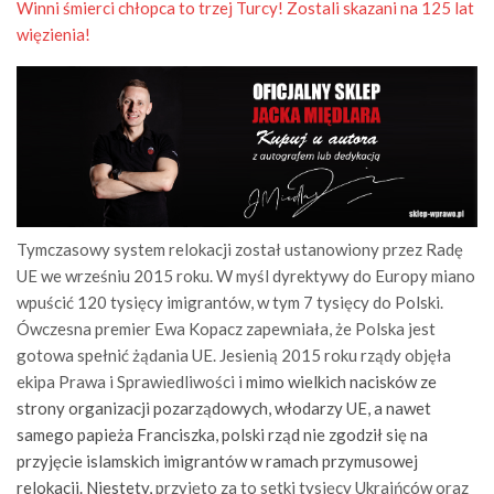
Winni śmierci chłopca to trzej Turcy! Zostali skazani na 125 lat
więzienia!
Tymczasowy system relokacji został ustanowiony przez Radę
UE we wrześniu 2015 roku. W myśl dyrektywy do Europy miano
wpuścić 120 tysięcy imigrantów, w tym 7 tysięcy do Polski.
Ówczesna premier Ewa Kopacz zapewniała, że Polska jest
gotowa spełnić żądania UE. Jesienią 2015 roku rządy objęła
ekipa Prawa i Sprawiedliwości i
mimo wielkich nacisków ze
strony organizacji pozarządowych, włodarzy UE, a nawet
samego papieża Franciszka, polski rząd nie zgodził się na
przyjęcie islamskich imigrantów w ramach przymusowej
relokacji. Niestety,
przyjęto za to setki tysięcy Ukraińców oraz