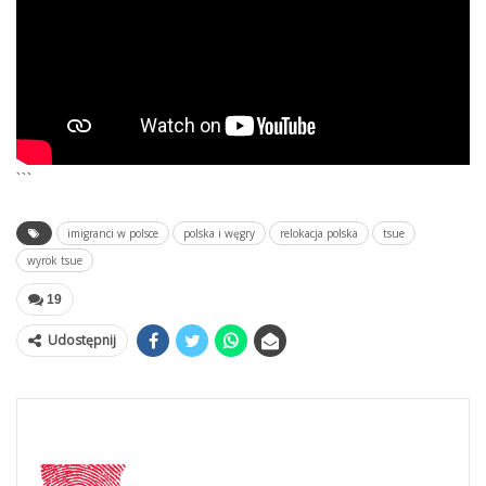
```
imigranci w polsce
polska i węgry
relokacja polska
tsue
wyrok tsue
19
Udostępnij