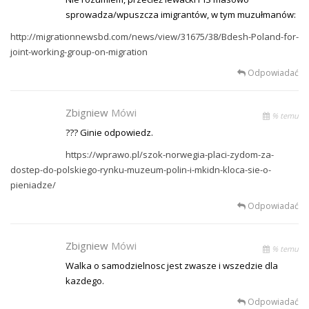
sprowadza/wpuszcza imigrantów, w tym muzułmanów:
http://migrationnewsbd.com/news/view/31675/38/Bdesh-Poland-for-
joint-working-group-on-migration
Odpowiadać
Zbigniew
Mówi
% temu
??? Ginie odpowiedz.
https://wprawo.pl/szok-norwegia-placi-zydom-za-
dostep-do-polskiego-rynku-muzeum-polin-i-mkidn-kloca-sie-o-
pieniadze/
Odpowiadać
Zbigniew
Mówi
% temu
Walka o samodzielnosc jest zwasze i wszedzie dla
kazdego.
Odpowiadać