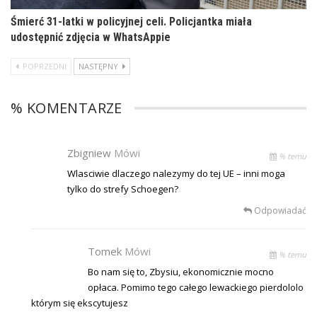
Śmierć 31-latki w policyjnej celi. Policjantka miała
udostępnić zdjęcia w WhatsAppie
POPRZEDNI
NASTĘPNY
% KOMENTARZE
Zbigniew
Mówi
% temu
Wlasciwie dlaczego nalezymy do tej UE – inni moga
tylko do strefy Schoegen?
Odpowiadać
Tomek
Mówi
% temu
Bo nam się to, Zbysiu, ekonomicznie mocno
opłaca. Pomimo tego całego lewackiego pierdololo
którym się ekscytujesz