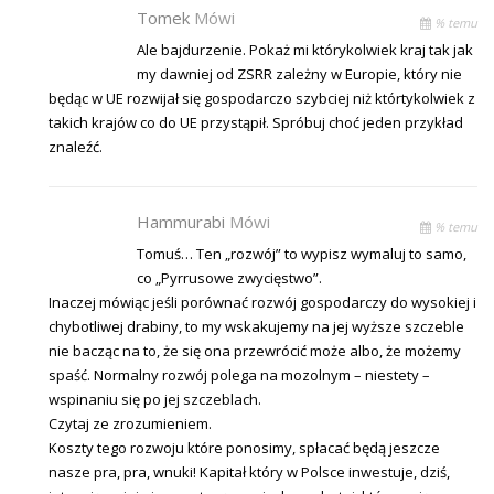
Tomek
Mówi
% temu
Ale bajdurzenie. Pokaż mi którykolwiek kraj tak jak
my dawniej od ZSRR zależny w Europie, który nie
będąc w UE rozwijał się gospodarczo szybciej niż którtykolwiek z
takich krajów co do UE przystąpił. Spróbuj choć jeden przykład
znaleźć.
Hammurabi
Mówi
% temu
Tomuś… Ten „rozwój” to wypisz wymaluj to samo,
co „Pyrrusowe zwycięstwo”.
Inaczej mówiąc jeśli porównać rozwój gospodarczy do wysokiej i
chybotliwej drabiny, to my wskakujemy na jej wyższe szczeble
nie bacząc na to, że się ona przewrócić może albo, że możemy
spaść. Normalny rozwój polega na mozolnym – niestety –
wspinaniu się po jej szczeblach.
Czytaj ze zrozumieniem.
Koszty tego rozwoju które ponosimy, spłacać będą jeszcze
nasze pra, pra, wnuki! Kapitał który w Polsce inwestuje, dziś,