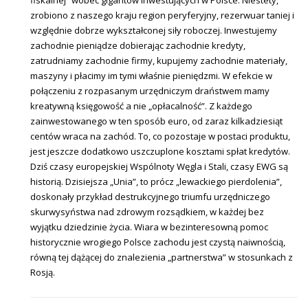
zrobiono z naszego kraju region peryferyjny, rezerwuar taniej i
względnie dobrze wykształconej siły roboczej. Inwestujemy
zachodnie pieniądze dobierając zachodnie kredyty,
zatrudniamy zachodnie firmy, kupujemy zachodnie materiały,
maszyny i płacimy im tymi właśnie pieniędzmi. W efekcie w
połączeniu z rozpasanym urzędniczym draństwem mamy
kreatywną księgowość a nie „opłacalność”. Z każdego
zainwestowanego w ten sposób euro, od zaraz kilkadziesiąt
centów wraca na zachód. To, co pozostaje w postaci produktu,
jest jeszcze dodatkowo uszczuplone kosztami spłat kredytów.
Dziś czasy europejskiej Wspólnoty Węgla i Stali, czasy EWG są
historią. Dzisiejsza „Unia”, to prócz „lewackiego pierdolenia”,
doskonały przykład destrukcyjnego triumfu urzędniczego
skurwysyństwa nad zdrowym rozsądkiem, w każdej bez
wyjątku dziedzinie życia. Wiara w bezinteresowną pomoc
historycznie wrogiego Polsce zachodu jest czystą naiwnością,
równą tej dążącej do znalezienia „partnerstwa” w stosunkach z
Rosją.