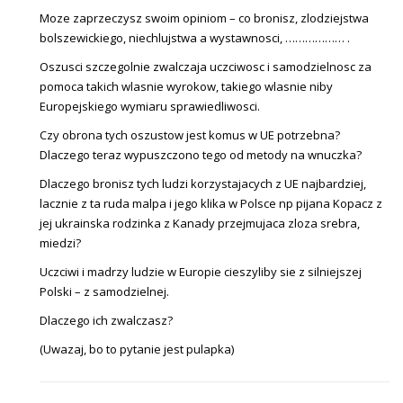
Moze zaprzeczysz swoim opiniom – co bronisz, zlodziejstwa
bolszewickiego, niechlujstwa a wystawnosci, ……………… .
Oszusci szczegolnie zwalczaja uczciwosc i samodzielnosc za
pomoca takich wlasnie wyrokow, takiego wlasnie niby
Europejskiego wymiaru sprawiedliwosci.
Czy obrona tych oszustow jest komus w UE potrzebna?
Dlaczego teraz wypuszczono tego od metody na wnuczka?
Dlaczego bronisz tych ludzi korzystajacych z UE najbardziej,
lacznie z ta ruda malpa i jego klika w Polsce np pijana Kopacz z
jej ukrainska rodzinka z Kanady przejmujaca zloza srebra,
miedzi?
Uczciwi i madrzy ludzie w Europie cieszyliby sie z silniejszej
Polski – z samodzielnej.
Dlaczego ich zwalczasz?
(Uwazaj, bo to pytanie jest pulapka)