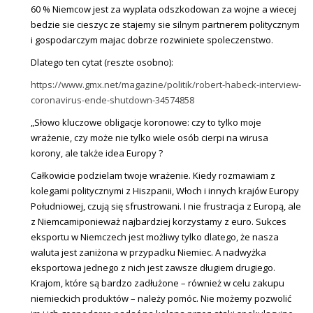
60 % Niemcow jest za wyplata odszkodowan za wojne a wiecej
bedzie sie cieszyc ze stajemy sie silnym partnerem politycznym
i gospodarczym majac dobrze rozwiniete spoleczenstwo.
Dlatego ten cytat (reszte osobno):
https://www.gmx.net/magazine/politik/robert-habeck-interview-
coronavirus-ende-shutdown-34574858
„Słowo kluczowe obligacje koronowe: czy to tylko moje
wrażenie, czy może nie tylko wiele osób cierpi na wirusa
korony, ale także idea Europy ?
Całkowicie podzielam twoje wrażenie. Kiedy rozmawiam z
kolegami politycznymi z Hiszpanii, Włoch i innych krajów Europy
Południowej, czują się sfrustrowani. I nie frustracja z Europą, ale
z Niemcamiponieważ najbardziej korzystamy z euro. Sukces
eksportu w Niemczech jest możliwy tylko dlatego, że nasza
waluta jest zaniżona w przypadku Niemiec. A nadwyżka
eksportowa jednego z nich jest zawsze długiem drugiego.
Krajom, które są bardzo zadłużone – również w celu zakupu
niemieckich produktów – należy pomóc. Nie możemy pozwolić