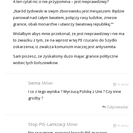
A ten cytat nic ci nie przypomina – jest nieprawdziwy?
„Naród żydowski w swym zbiorowisku jest mesjaszem. Będzie
panował nad całym światem, połączy rasy ludzkie, zniesie
granice, obali monarchie i utworzy światową republikę,””
Wolalbym abys mnie przekonal, ze jest nieprawdziwy i nie ma
to zwiazku z tym, ze na wprost w tej PE rzucano do Szydlo
oskarzenia, iz zwalcza komunizm inaczej jest antysemita.
Sam piszesz, ze zyskalismy duzo majac granice polityczne
wobec tych bolszewikow.
Siema
Mówi
% temu
I co z tego wynika ? Wyrzucą Polskę z Unii ? Czy inne
grożby ?
Odpowiadać
Stop PiS-Lamizacji
Mówi
% temu
Nie rozumiem, przecież lewacki PiS masowo