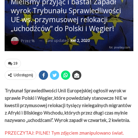
Mieliśmy przyjąć i basta! Zapadł
wyrok Trybunału Sprawiedliwości
UE ws. przymusowej relokacji
„uchodźców” do Polski i Węgier!
Last updated
kwi 2, 2020
Przez %
fot. pixabay.com
19
Udostępnij
Trybunał Sprawiedliwości Unii Europejskiej ogłosił wyrok w
sprawie Polski i Węgier, które powiedziały stanowcze NIE w
kwestii przymusowej relokacji tysięcy nielegalnych migrantów
z Afryki i Bliskiego Wschodu, których przez długi czas mylnie
nazywano „uchodźcami”. Wyrok zapadł w czwartek, 2 kwietnia.
PRZECZYTAJ:
PILNE! Tym zdjęciem zmanipulowano świat.