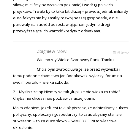
siłową mieliśmy na wysokim poziomie) i według polskich
projektów. Trwało by to kilka lat dłużej – prawda, jednak miliardy
euro faktycznie by zasiliły rozwój naszej gospodarki, a nie
parowały na zachód pozostawiając nam jedynie drogi i
przewyższające ich wartość kredyty z odsetkami.
Zbigniew
Mówi
% temu
Wielmozny Wielce Szanowny Panie Tomku!
Chcialbym zwrocic uwage, ze przez wyzwiska i
temu podobne chamstwo Jan Bodakowski wylaczyl forum na
swoim portalu – wielka szkoda.
2 – Myslisz ze np Niemcy sa tak glupi, ze nie widza co robia?
Chyba nie chcesz nas pozbawic naszej opinii.
Moim zdaniem, jezeli jest tak jak piszesz, ze odnieslismy sukces
polityczny, spoleczny i gospodarczy, to czas abysmy stali sie
suwerenni – to za duze slowo – SAMODZIELNI to wlasciwe
okreslenie.