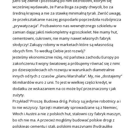
jutro się zwinie i pozostaną po nim bezrobotni, którym się
wcześniej wydawało, że Pana Boga za pięty chwycili, bo za
średnią krajową a nie za stawkę minimalną tyrali. Zwróć uwagę,
że przekształcanie naszej gospodarki poprzedziła rozbójnicza
„prywatyzacja”. Pozbawiono nas wewnętrznego szkieletu w
zamian dając jakiś niekompletny egzoszkielet. Nie mamy hut,
cementowni, cukrowni, nie mamy nawet własnych fabryk
słodyczy! Zakupy robimy w marketach które są własnością
obcych firm. To według Ciebie jest rozwój?
Jesteśmy ekonomicznie niżej, niż państwa zachodu Europy po
zakończeniu II wojny światowej a próbujemy równać się z nimi
po dziesięcioleciach ich rozwoju w warunkach diametralnie
innych od tych z czasów „planu Marshalla”. My, nie „dostajemy”
66 miliardów euro z unii. To jest w wielkiej części kredyt, w
dodatku ze wskazaniem na co może być przeznaczony i jak
zużyty.
Przykład? Proszę. Budowa dróg. Polscy są jedynie robotnicy a i
to nie wszyscy. Sprzęt i materiały sprowadzane są z Niemiec,
Włoch i Austrii a nie z polskich hut, stalowni czy fabryk maszyn,
bo ich nie ma. A przecież mogliśmy budować polskie drogi z
polskiego cementu i stali, polskimi maszynami (hydraulikę