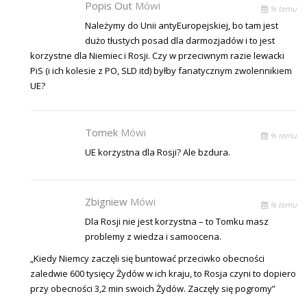
Popis Out
Mówi
% temu
Należymy do Unii antyEuropejskiej, bo tam jest
dużo tłustych posad dla darmozjadów i to jest
korzystne dla Niemiec i Rosji. Czy w przeciwnym razie lewacki
PiS (i ich kolesie z PO, SLD itd) byłby fanatycznym zwolennikiem
UE?
Tomek
Mówi
% temu
UE korzystna dla Rosji? Ale bzdura.
Zbigniew
Mówi
% temu
Dla Rosji nie jest korzystna – to Tomku masz
problemy z wiedza i samoocena.
„Kiedy Niemcy zaczęli się buntować przeciwko obecności
zaledwie 600 tysięcy Żydów w ich kraju, to Rosja czyni to dopiero
przy obecności 3,2 min swoich Żydów. Zaczęły się pogromy”