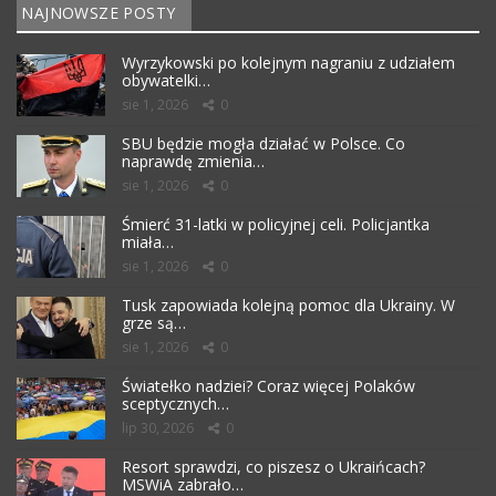
NAJNOWSZE POSTY
Wyrzykowski po kolejnym nagraniu z udziałem
obywatelki…
sie 1, 2026
0
SBU będzie mogła działać w Polsce. Co
naprawdę zmienia…
sie 1, 2026
0
Śmierć 31-latki w policyjnej celi. Policjantka
miała…
sie 1, 2026
0
Tusk zapowiada kolejną pomoc dla Ukrainy. W
grze są…
sie 1, 2026
0
Światełko nadziei? Coraz więcej Polaków
sceptycznych…
lip 30, 2026
0
Resort sprawdzi, co piszesz o Ukraińcach?
MSWiA zabrało…