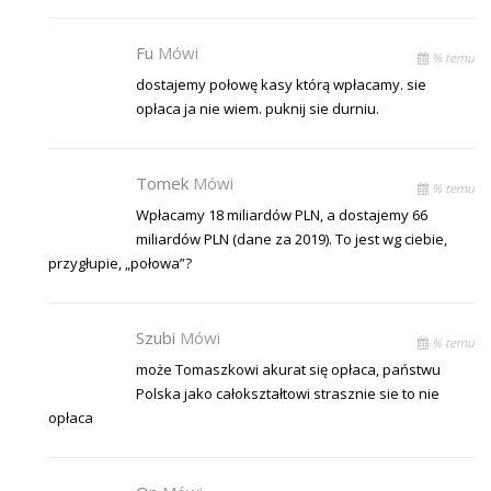
Fu
Mówi
% temu
dostajemy połowę kasy którą wpłacamy. sie
opłaca ja nie wiem. puknij sie durniu.
Tomek
Mówi
% temu
Wpłacamy 18 miliardów PLN, a dostajemy 66
miliardów PLN (dane za 2019). To jest wg ciebie,
przygłupie, „połowa”?
Szubi
Mówi
% temu
może Tomaszkowi akurat się opłaca, państwu
Polska jako całokształtowi strasznie sie to nie
opłaca