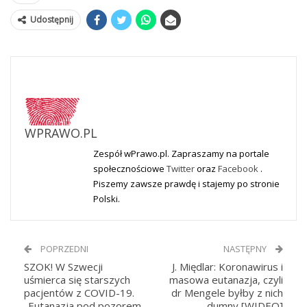
Udostępnij
WPRAWO.PL
Zespół wPrawo.pl. Zapraszamy na portale
społecznościowe
Twitter
oraz
Facebook
.
Piszemy zawsze prawdę i stajemy po stronie
Polski.
POPRZEDNI
NASTĘPNY
SZOK! W Szwecji
J. Międlar: Koronawirus i
uśmierca się starszych
masowa eutanazja, czyli
pacjentów z COVID-19.
dr Mengele byłby z nich
„Eutanazja pod pozorem
dumny [WIDEO]