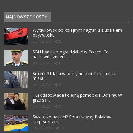
NAJNOWSZE POSTY
Wyrzykowski po kolejnym nagraniu z udziałem
obywatelki…
sie 1, 2026
0
SBU będzie mogła działać w Polsce. Co
naprawdę zmienia…
sie 1, 2026
0
Śmierć 31-latki w policyjnej celi. Policjantka
miała…
sie 1, 2026
0
Tusk zapowiada kolejną pomoc dla Ukrainy. W
grze są…
sie 1, 2026
0
Światełko nadziei? Coraz więcej Polaków
sceptycznych…
lip 30, 2026
0