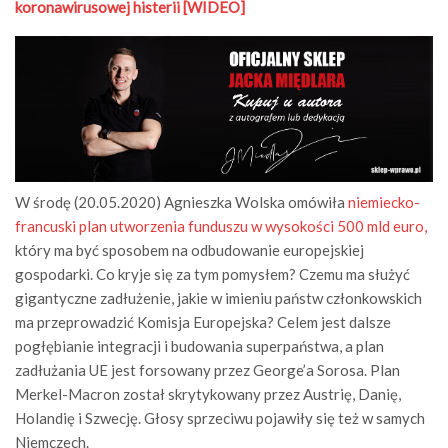
koronawirusowej histerii [WIDEO]
W środę (20.05.2020) Agnieszka Wolska omówiła
niemiecko-
francuski plan utworzenia funduszu w wysokości 500 mld euro,
który ma być sposobem na odbudowanie europejskiej
gospodarki. Co kryje się za tym pomysłem? Czemu ma służyć
gigantyczne zadłużenie, jakie w imieniu państw członkowskich
ma przeprowadzić Komisja Europejska? Celem jest dalsze
pogłębianie integracji i budowania superpaństwa, a plan
zadłużania UE jest forsowany przez George’a Sorosa. Plan
Merkel-Macron został skrytykowany przez Austrię, Danię,
Holandię i Szwecję. Głosy sprzeciwu pojawiły się też w samych
Niemczech.