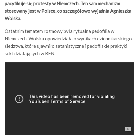
pacyfikuje się protesty w Niemczech. Ten sam mechanizm
stosowany jest w Polsce, co szczegółowo wyjaśnia Agnieszka
Wolska.
Ostatnim tematem rozmowy była rytualna pedofilia w
Niemczech. Wolska opowiedziała o wynikach dziennikarskiego
śledztwa, które ujawniło satanistyczne i pedofilskie praktyki
sekt działających w RFN.