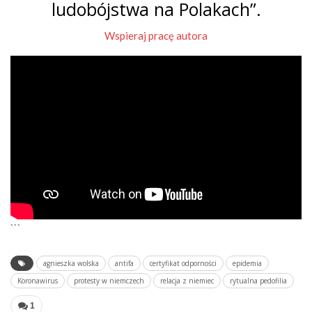
ludobójstwa na Polakach”.
Wspieraj pracę autora
```
agnieszka wolska
antifa
certyfikat odporności
epidemia
Koronawirus
protesty w niemczech
relacja z niemiec
rytualna pedofilia
1