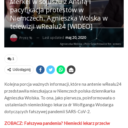
Merkel w sojuszu z Antifą i
pacyfikacja protestów w
Niemczech. Agnieszka Wolska w
telewizji wRealu24 [WIDEO]
Last updated
maj 20, 2020
Przez %
Agnieszka Wolska i Piotr Szlachtowicz/ fot. screen
1
Udostępnij
Kolejna porcja ważnych informacji, które na antenie wRealu24
przedstawiła mieszkająca w Niemczech polska dziennikarka
Agnieszka Wolska. To ona, jako pierwsza, poinformowała o
ustaleniach niemieckiego lekarza dr Wolfganga Wodarga
dotyczących fałszywej pandemii SARS-CoV-2.
ZOBACZ: Fałszywa pandemia? Niemiecki lekarz przeciw