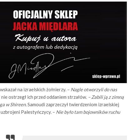
wskazał na izraelskich żołnierzy. –
Nagle otworzyli do nas
t nie ostrzegł ich przed oddaniem strzałów.
– Zabili ją z zimną
uga w Shireen.
Samoudi zaprzeczył twierdzeniom izraelskiej
ę uzbrojeni Palestyńczycy. –
Nie było tam bojowników ruchu