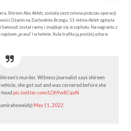
era, Shireen Abu Akleh, została zastrzelona podczas operacji
owości Dżanin na Zachodnim Brzegu. 51-letnia Akleh zginęła
 Samoudi został ranny i znajduje się w szpitalu. Na nagraniu z
napisem „prasa” i w hełmie. Kula trafiła ją poniżej ucha w
Shireen’s murder. Witness journalist says shireen
at vehicle, she got out and was cornered before she
e head
pic.twitter.com/LOh9w8CqoN
@amirahoweidy)
May 11, 2022