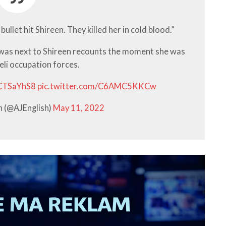
bullet hit Shireen. They killed her in cold blood.”
o was next to Shireen recounts the moment she was
aeli occupation forces.
bCTSaYhS8
pic.twitter.com/C6AMC5KKCw
sh (@AJEnglish)
May 11, 2022