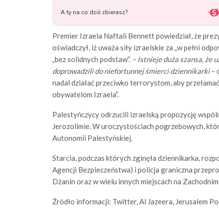
Premier Izraela Naftali Bennett powiedział, że pr
oświadczył, iż uważa siły izraelskie za „w pełni odp
„bez solidnych podstaw”.
– Istnieje duża szansa, że ​
doprowadzili do niefortunnej śmierci dziennikarki
– 
nadal działać przeciwko terrorystom, aby przełamać
obywatelom Izraela”.
Palestyńczycy odrzucili izraelską propozycję wspó
Jerozolimie. W uroczystościach pogrzebowych, któr
Autonomii Palestyńskiej.
Starcia, podczas których zginęła dziennikarka, rozpoc
Agencji Bezpieczeństwa) i policja graniczna przep
Dżanin oraz w wielu innych miejscach na Zachodnim
Źródło informacji: Twitter, Al Jazeera, Jerusalem Po