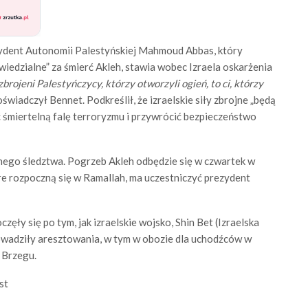
ezydent Autonomii Palestyńskiej Mahmoud Abbas, który
owiedzialne” za śmierć Akleh, stawia wobec Izraela oskarżenia
​uzbrojeni Palestyńczycy, którzy otworzyli ogień, to ci, którzy
oświadczył Bennet. Podkreślił, że izraelskie siły zbrojne „będą
 śmiertelną falę terroryzmu i przywrócić bezpieczeństwo
lnego śledztwa. Pogrzeb Akleh odbędzie się w czwartek w
e rozpoczną się w Ramallah, ma uczestniczyć prezydent
zęły się po tym, jak izraelskie wojsko, Shin Bet (Izraelska
rowadziły aresztowania, w tym w obozie dla uchodźców w
 Brzegu.
st