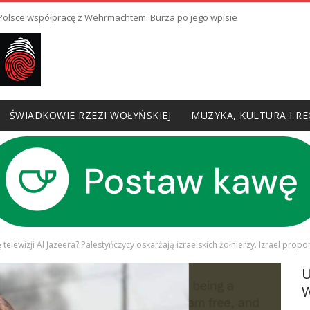
ł Polsce współpracę z Wehrmachtem. Burza po jego wpisie
ŚWIADKOWIE RZEZI WOŁYŃSKIEJ
MUZYKA, KULTURA I RE
ę telewizji Al Jazeera? Palestyńczycy oskarżają izraelskich żołnierzy. Izrael pro
W