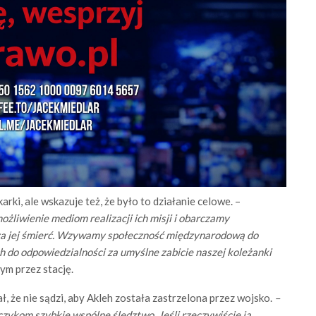
arki, ale wskazuje też, że było to działanie celowe. –
żliwienie mediom realizacji ich misji i obarczamy
e za jej śmierć. Wzywamy społeczność międzynarodową do
ch do odpowiedzialności za umyślne zabicie naszej koleżanki
m przez stację.
ał, że nie sądzi, aby Akleh została zastrzelona przez wojsko.
–
czykom szybkie wspólne śledztwo. Jeśli rzeczywiście ją