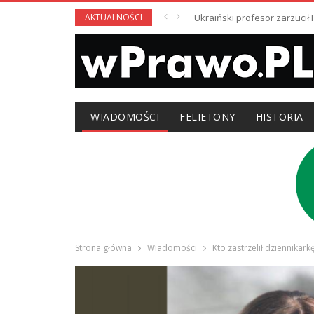
AKTUALNOŚCI
Ukraiński profesor zarzuci
WIADOMOŚCI
FELIETONY
HISTORIA
Strona główna
Wiadomości
Kto zastrzelił dziennikark