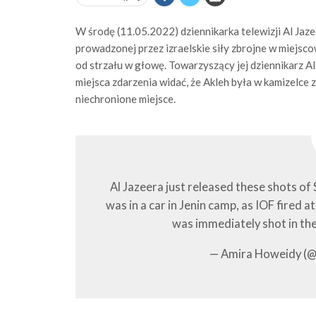
W środę (11.05.2022) dziennikarka telewizji Al Jaze
prowadzonej przez izraelskie siły zbrojne w miejsc
od strzału w głowę. Towarzyszący jej dziennikarz Ali
miejsca zdarzenia widać, że Akleh była w kamizelce z 
niechronione miejsce.
Al Jazeera just released these shots of 
was in a car in Jenin camp, as IOF fired 
was immediately shot in th
— Amira Howeidy (