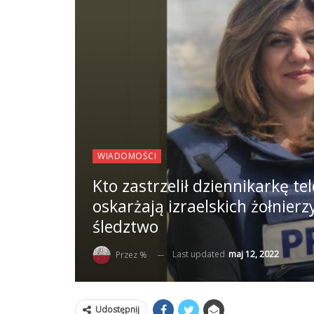
WIADOMOŚCI
Kto zastrzelił dziennikarkę te
oskarżają izraelskich żołnier
śledztwo
Last updated
maj 12, 2022
Przez %
Udostępnij