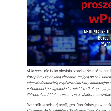
Al Jazeera nie tylko obwinia Izrael za śmierć dziennik
Potępiamy tę ohydną zbrodnię, mającą na celu uniemo
odpowiedzialnością rząd izraelski i siły okupacyjn
potępienia i pociągnięcia izraelskich sił okupacyjny
Shireen Abu Akleh
– czytamy w oświadczeniu wydany
Rzecznik izraelskiej armii, gen. Ran Kohav, powiedzi
Nie sądzę, że ją zabiliśmy. Zaoferowaliśmy Palestyń