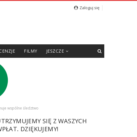
Zaloguj się
CENZJE
FILMY
JESZCZE
ponuje wspólne śledztwo
UTRZYMUJEMY SIĘ Z WASZYCH
PŁAT. DZIĘKUJEMY!