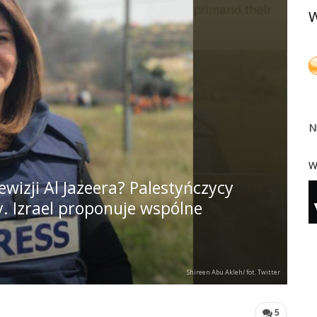
W
N
W
lewizji Al Jazeera? Palestyńczycy
zy. Izrael proponuje wspólne
Shireen Abu Akleh/ fot. Twitter
5