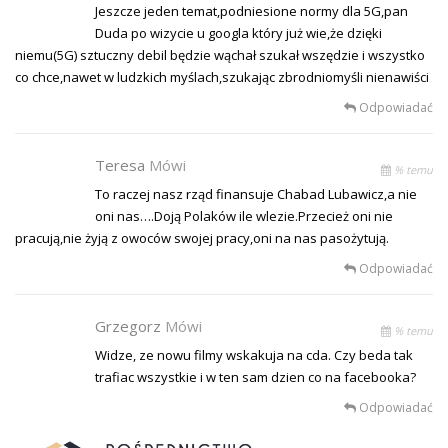
Jeszcze jeden temat,podniesione normy dla 5G,pan
Duda po wizycie u googla który już wie,że dzięki
niemu(5G) sztuczny debil będzie wąchał szukał wszędzie i wszystko
co chce,nawet w ludzkich myślach,szukając zbrodniomyśli nienawiści
Odpowiadać
Teresa
Mówi
% temu
To raczej nasz rząd finansuje Chabad Lubawicz,a nie
oni nas….Doją Polaków ile wlezie.Przecież oni nie
pracują,nie żyją z owoców swojej pracy,oni na nas pasożytują.
Odpowiadać
Grzegorz
Mówi
% temu
Widze, ze nowu filmy wskakuja na cda. Czy beda tak
trafiac wszystkie i w ten sam dzien co na facebooka?
Odpowiadać