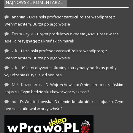
NAJNOWSZE KOMENTARZE
-
anonim
Ukraiński profesor zarzucił Polsce współpracę z
Wehrmachtem. Burza po jego wpisie
Demokryta
-
Bojkot produktów z kodem „482”. Coraz więcej
apeli o rezygnację z ukraińskich marek
z-k
-
Ukraiński profesor zarzucił Polsce współpracę z
Wehrmachtem. Burza po jego wpisie
z-k
-
19-letni obywatel Ukrainy zatrzymany podczas próby
wyłudzenia 80 tys. zł od seniora
M.S. Kazimierak
-
D. Wojciechowska: O niemiecko-ukraińskim
sojuszu. Czym będzie skutkował w przyszłości?
ad
-
D. Wojciechowska: O niemiecko-ukraińskim sojuszu. Czym
będzie skutkował w przyszłości?