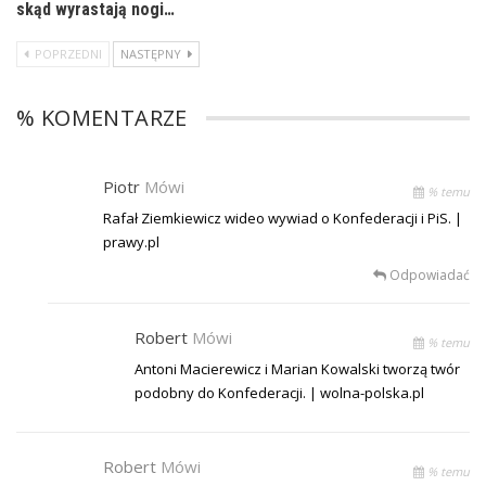
skąd wyrastają nogi…
POPRZEDNI
NASTĘPNY
% KOMENTARZE
Piotr
Mówi
% temu
Rafał Ziemkiewicz wideo wywiad o Konfederacji i PiS. |
prawy.pl
Odpowiadać
Robert
Mówi
% temu
Antoni Macierewicz i Marian Kowalski tworzą twór
podobny do Konfederacji. | wolna-polska.pl
Robert
Mówi
% temu