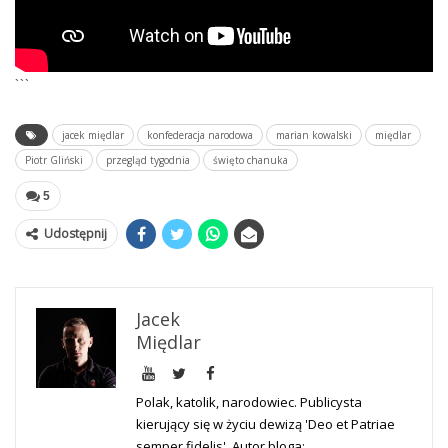
```
jacek międlar
konfederacja narodowa
marian kowalski
międlar
Piotr Gliński
przegląd tygodnia
święto chanuka
5
Udostępnij
Jacek
Międlar
Polak, katolik, narodowiec. Publicysta
kierujący się w życiu dewizą 'Deo et Patriae
semper fidelis'. Autor bloga: