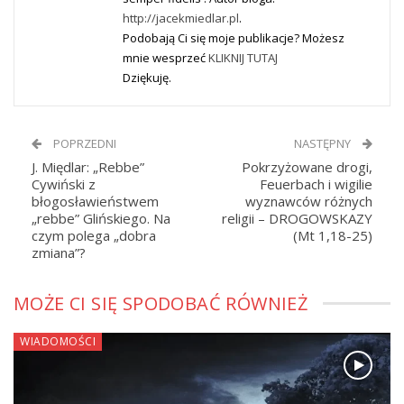
http://jacekmiedlar.pl
.
Podobają Ci się moje publikacje? Możesz
mnie wesprzeć
KLIKNIJ TUTAJ
Dziękuję.
POPRZEDNI
NASTĘPNY
J. Międlar: „Rebbe”
Pokrzyżowane drogi,
Cywiński z
Feuerbach i wigilie
błogosławieństwem
wyznawców różnych
„rebbe” Glińskiego. Na
religii – DROGOWSKAZY
czym polega „dobra
(Mt 1,18-25)
zmiana”?
MOŻE CI SIĘ SPODOBAĆ RÓWNIEŻ
WIADOMOŚCI