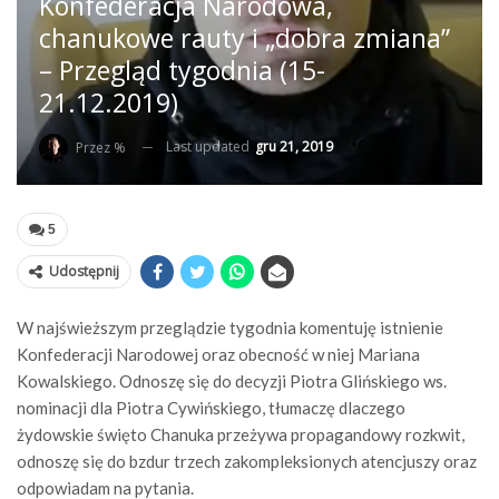
Konfederacja Narodowa,
chanukowe rauty i „dobra zmiana”
– Przegląd tygodnia (15-
21.12.2019)
Last updated
gru 21, 2019
Przez %
5
Udostępnij
W najświeższym przeglądzie tygodnia komentuję istnienie
Konfederacji Narodowej oraz obecność w niej Mariana
Kowalskiego. Odnoszę się do decyzji Piotra Glińskiego ws.
nominacji dla Piotra Cywińskiego, tłumaczę dlaczego
żydowskie święto Chanuka przeżywa propagandowy rozkwit,
odnoszę się do bzdur trzech zakompleksionych atencjuszy oraz
odpowiadam na pytania.