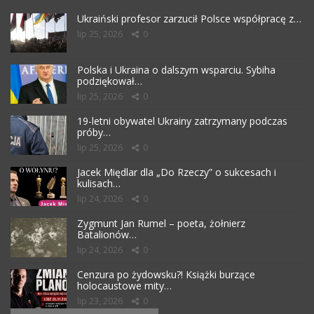
Ukraiński profesor zarzucił Polsce współpracę z…
lip 25, 2026
0
Polska i Ukraina o dalszym wsparciu. Sybiha
podziękował…
lip 25, 2026
0
19-letni obywatel Ukrainy zatrzymany podczas
próby…
lip 25, 2026
0
Jacek Międlar dla „Do Rzeczy” o sukcesach i
kulisach…
lip 24, 2026
0
Zygmunt Jan Rumel – poeta, żołnierz
Batalionów…
lip 24, 2026
0
Cenzura po żydowsku?! Książki burzące
holocaustowe mity…
lip 23, 2026
0