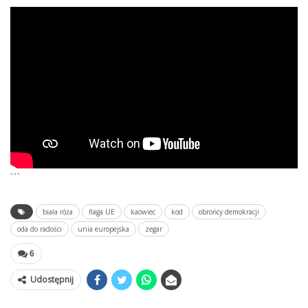
```
biała róża
flaga UE
kaowiec
kod
obrońcy demokracji
oda do radości
unia europejska
zegar
6
Udostępnij