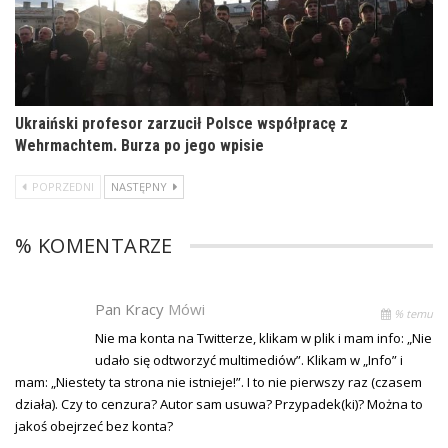
Ukraiński profesor zarzucił Polsce współpracę z
Wehrmachtem. Burza po jego wpisie
POPRZEDNI
NASTĘPNY
% KOMENTARZE
Pan Kracy
Mówi
% temu
Nie ma konta na Twitterze, klikam w plik i mam info: „Nie
udało się odtworzyć multimediów”. Klikam w „Info” i
mam: „Niestety ta strona nie istnieje!”. I to nie pierwszy raz (czasem
działa). Czy to cenzura? Autor sam usuwa? Przypadek(ki)? Można to
jakoś obejrzeć bez konta?