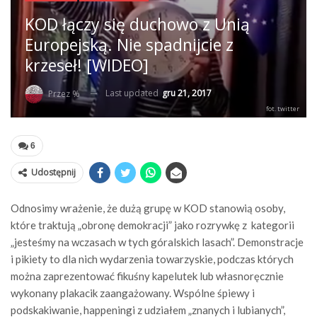
KOD łączy się duchowo z Unią
Europejską. Nie spadnijcie z
krzeseł! [WIDEO]
Last updated
gru 21, 2017
Przez %
fot. twitter
6
Udostępnij
Odnosimy wrażenie, że dużą grupę w KOD stanowią osoby,
które traktują „obronę demokracji” jako rozrywkę z kategorii
„jesteśmy na wczasach w tych góralskich lasach”. Demonstracje
i pikiety to dla nich wydarzenia towarzyskie, podczas których
można zaprezentować fikuśny kapelutek lub własnoręcznie
wykonany plakacik zaangażowany. Wspólne śpiewy i
podskakiwanie, happeningi z udziałem „znanych i lubianych”,