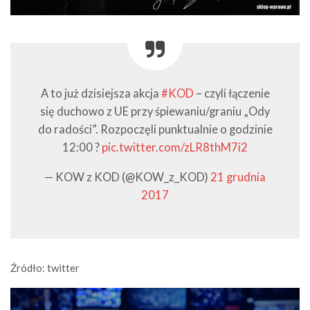
A to już dzisiejsza akcja
#KOD
– czyli łączenie
się duchowo z UE przy śpiewaniu/graniu „Ody
do radości”. Rozpoczęli punktualnie o godzinie
12:00 ?
pic.twitter.com/zLR8thM7i2
— KOW z KOD (@KOW_z_KOD)
21 grudnia
2017
Źródło: twitter