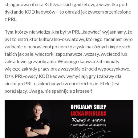
straganowa oferta KODziarskich gadżetów, a wszystko pod
dyktando KOD kaowców – to obrazki jak żywcem przeniesione
z PRL.
Tym, którzy nie wiedzą, kim był w PRL „kaowiec”, wyjaśniamy, że
był to instruktor kulturalno-oświatowy, którego zadaniem było
zadbanie o odpowiedni poziom rozrywki na różnych imprezach,
takich jak bale, wieczorki zapoznawcze, wczasy, wycieczki lub
zakładowe. grzybobrania. Własnego kaowca zatrudniały
większe zakłady pracy oraz wszystkie ośrodki wypoczynkowe.
Dziś PRL-owscy KOD kaowcy wymyślają gry i zabawy dla
sierot po PRL-u zakochanych w eurokołchozie. Efekt jest
porażający. Uwaga, nie spadnijcie z krzeseł!