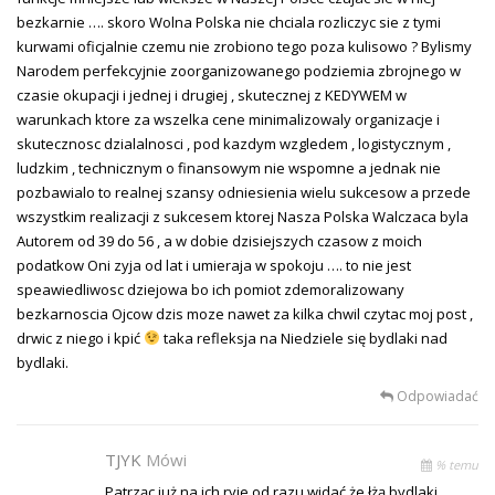
bezkarnie …. skoro Wolna Polska nie chciala rozliczyc sie z tymi
kurwami oficjalnie czemu nie zrobiono tego poza kulisowo ? Bylismy
Narodem perfekcyjnie zoorganizowanego podziemia zbrojnego w
czasie okupacji i jednej i drugiej , skutecznej z KEDYWEM w
warunkach ktore za wszelka cene minimalizowaly organizacje i
skutecznosc dzialalnosci , pod kazdym wzgledem , logistycznym ,
ludzkim , technicznym o finansowym nie wspomne a jednak nie
pozbawialo to realnej szansy odniesienia wielu sukcesow a przede
wszystkim realizacji z sukcesem ktorej Nasza Polska Walczaca byla
Autorem od 39 do 56 , a w dobie dzisiejszych czasow z moich
podatkow Oni zyja od lat i umieraja w spokoju …. to nie jest
speawiedliwosc dziejowa bo ich pomiot zdemoralizowany
bezkarnoscia Ojcow dzis moze nawet za kilka chwil czytac moj post ,
drwic z niego i kpić
taka refleksja na Niedziele się bydlaki nad
bydlaki.
Odpowiadać
TJYK
Mówi
% temu
Patrząc już na ich ryje od razu widać że łżą bydlaki