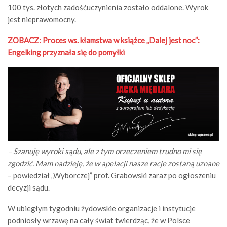
100 tys. złotych zadośćuczynienia zostało oddalone. Wyrok
jest nieprawomocny.
ZOBACZ: Proces ws. kłamstwa w książce „Dalej jest noc”:
Engelking przyznała się do pomyłki
– Szanuję wyroki sądu, ale z tym orzeczeniem trudno mi się
zgodzić. Mam nadzieję, że w apelacji nasze racje zostaną uznane
– powiedział „Wyborczej” prof. Grabowski zaraz po ogłoszeniu
decyzji sądu.
W ubiegłym tygodniu żydowskie organizacje i instytucje
podniosły wrzawę na cały świat twierdząc, że w Polsce