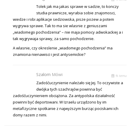
Tolek jak ma jakas sprawe w sadzie, to konczy
studia prawnicze, wyrabia sobie znajomosci,
wiedze i robi aplikacje sedziowska, pisze pozew a potem
wygrywa sprawe. Tak to ma sie wlasnie z geniuszami
„wiadomego pochodzenia” – nie maja pomocy adwokackiej a i
tak wygrywaja sprawy, za samo pochodzenie.
A wlasnie, czy okreslenie „wiadomego pochodzenia” ma
znamiona nienawisci i jest antysemickie?
Szalom
Mówi
% temu
Zadośćuczynienie należało się Jej. To oczywiste a
dwójka tych szachrajów powinna być
zadośćuczynieniem obciążona. Za antypolska działalność
powinni być deportowani. W Izraelu urządzono by im
metafizyczne spotkanie z najwyższym burząc pociskami ich
domy razem z nimi.