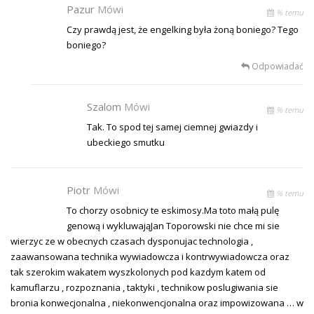
Pazur
Mówi
% temu
Czy prawdą jest, że engelking była żoną boniego? Tego
boniego?
Odpowiadać
Szalom
Mówi
% temu
Tak. To spod tej samej ciemnej gwiazdy i
ubeckiego smutku
Piotr
Mówi
% temu
To chorzy osobnicy te eskimosy.Ma toto małą pulę
genową i wykluwająJan Toporowski nie chce mi sie
wierzyc ze w obecnych czasach dysponujac technologia ,
zaawansowana technika wywiadowcza i kontrwywiadowcza oraz
tak szerokim wakatem wyszkolonych pod kazdym katem od
kamuflarzu , rozpoznania , taktyki , technikow poslugiwania sie
bronia konwecjonalna , niekonwencjonalna oraz impowizowana … w