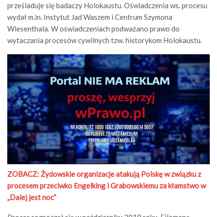
prześladuje się badaczy Holokaustu. Oświadczenia ws. procesu
wydał m.in. Instytut Jad Waszem i Centrum Szymona
Wiesenthala. W oświadczeniach podważano prawo do
wytaczania procesów cywilnych tzw. historykom Holokaustu.
ZOBACZ: Żydowskie organizacje atakują Polskę w związku z
procesem przeciwko Engelking i Grabowskiemu za kłamstwo w
„Dalej jest noc”