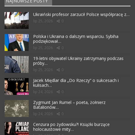
NAJNOWSZE POSTY
Ukraiński profesor zarzucił Polsce współpracę z…
lip 25, 2026
0
Polska i Ukraina o dalszym wsparciu. Sybiha
podziękował…
lip 25, 2026
0
19-letni obywatel Ukrainy zatrzymany podczas
próby…
lip 25, 2026
0
Jacek Międlar dla „Do Rzeczy” o sukcesach i
kulisach…
lip 24, 2026
0
Zygmunt Jan Rumel – poeta, żołnierz
Batalionów…
lip 24, 2026
0
Cenzura po żydowsku?! Książki burzące
holocaustowe mity…