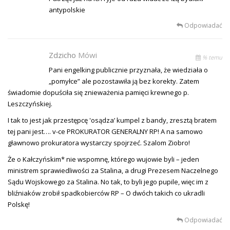
antypolskie
Odpowiadać
Zdzicho
Mówi
% temu
Pani engelking publicznie przyznała, że wiedziała o
„pomyłce” ale pozostawiła ją bez korekty. Zatem
świadomie dopuściła się znieważenia pamięci krewnego p.
Leszczyńskiej.
I tak to jest jak przestępcę 'osądza’ kumpel z bandy, zresztą bratem
tej pani jest…. v-ce PROKURATOR GENERALNY RP! A na samowo
gławnowo prokuratora wystarczy spojrzeć. Szalom Ziobro!
Że o Kałczyńskim* nie wspomnę, którego wujowie byli – jeden
ministrem sprawiedliwości za Stalina, a drugi Prezesem Naczelnego
Sądu Wojskowego za Stalina. No tak, to byli jego pupile, więc im z
bliźniaków zrobił spadkobierców RP – O dwóch takich co ukradli
Polskę!
Odpowiadać