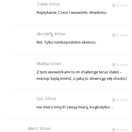
Tolek
Mówi
% temu
Reptylianie, Czesi i wiewiórki. Wiadomo.
Abcdefg
Mówi
% temu
Nie. Tylko tomkopodobni ekimosi.
Matka
Mówi
% temu
Z tymi wiewiórkami to im challenge teraz dałeś –
miesiąc będą kminić, o jaką to złowrogą siłę chodzi:)
LoL
Mówi
% temu
nie mierz innych swoją miarą, troglodytko…
Alecc
Mówi
% temu