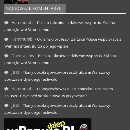
lip 23, 2026
0
NAJNOWSZE KOMENTARZE
Hammurabi
-
Polska i Ukraina o dalszym wsparciu. Sybiha
podziękował Sikorskiemu
Hammurabi
-
Ukraiński profesor zarzucił Polsce współpracę z
Wehrmachtem. Burza po jego wpisie
Dozdrajców
-
Polska i Ukraina o dalszym wsparciu. Sybiha
podziękował Sikorskiemu
Jans
-
Tłumy obcokrajowców przeszły ulicami Warszawy
podczas indyjskiego festiwalu
Hammurabi
-
D. Wojciechowska: O niemiecko-ukraińskim
sojuszu. Czym będzie skutkował w przyszłości?
Jans
-
Tłumy obcokrajowców przeszły ulicami Warszawy
podczas indyjskiego festiwalu