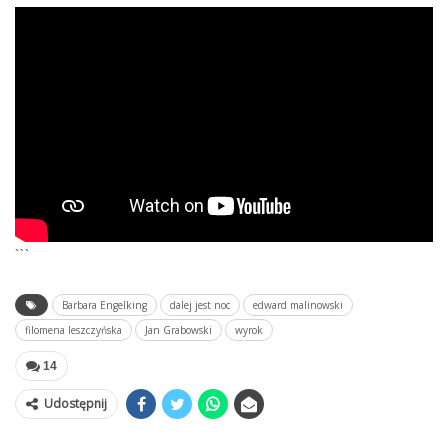
```
Barbara Engelking
dalej jest noc
edward malinowski
filomena leszczyńska
Jan Grabowski
wyrok
14
Udostępnij