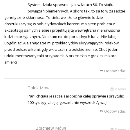
System działa sprawnie, jak w latach 50. To siatka
powiązań plemiennych. A skoro tak, to sa to w zasadzie
genetyczne skłonności. To ciekawe , że to głównie ludzie
doszukujący się w sobie ydowskich korzeni mają ten problem z
akceptacją samych siebie i projektują tę wewnętrzna nienawiśc na
ludzi im przyjaznych. Nie mam nic do porządnych ludzi. Nie lubię
uogólniać. Ale znajdzcie mi przykład ydów ukrywających Polaków
przed bolszewikami, gdy wkraczali na polskie ziemie. Choć jeden
udokumentowany taki przypadek. A przecież nie groziła im kara
smierci
Odpowiadać
Tolek
Mówi
% temu
Pani chciała jeszcze zarobić na całej sprawie i przytulić
100 tysięcy, ale jej geszeft nie wyszedł. Aj waj!
Odpowiadać
Zbigniew
Mówi
% temu