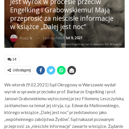
Jest wyrok w procesie przeciw
Engelking i Grabowskiemu! Mają
przeprosić za nieścisłe informacje
w książce „Dalej jest noc”
Last updated
lut 9, 2021
Przez %
Barbara Engelking i Jan Grabowski/ fot. Wikipedia
14
Udostępnij
We wtorek (9.02.2021) Sąd Okręgowy w Warszawie wydał
wyrok w sprawie przeciwko prof. Barbarze Engelking i prof.
Janowi Grabowskiemu wytoczonej przez Filomenę Leszczyńską
za kłamstwo na temat jej stryja, ś.p. Edwarda Malinowskiego,
którego w książce „Dalej jest noc” przedstawiono jako
„współwinnego zabójstwa Żydów”. Sąd nakazał pozwanym
przeprosić za „nieścisłe informacje” zawarte w książce. Żądanie