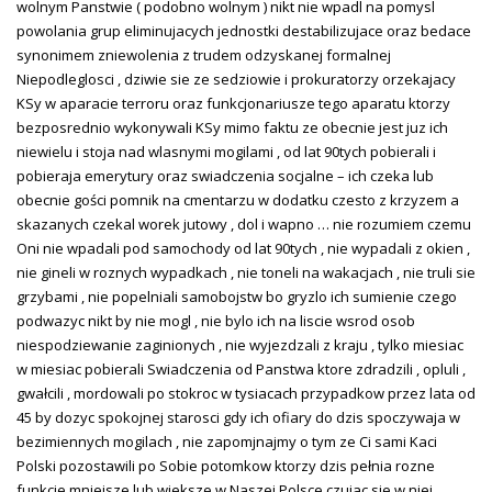
wolnym Panstwie ( podobno wolnym ) nikt nie wpadl na pomysl
powolania grup eliminujacych jednostki destabilizujace oraz bedace
synonimem zniewolenia z trudem odzyskanej formalnej
Niepodleglosci , dziwie sie ze sedziowie i prokuratorzy orzekajacy
KSy w aparacie terroru oraz funkcjonariusze tego aparatu ktorzy
bezposrednio wykonywali KSy mimo faktu ze obecnie jest juz ich
niewielu i stoja nad wlasnymi mogilami , od lat 90tych pobierali i
pobieraja emerytury oraz swiadczenia socjalne – ich czeka lub
obecnie gości pomnik na cmentarzu w dodatku czesto z krzyzem a
skazanych czekal worek jutowy , dol i wapno … nie rozumiem czemu
Oni nie wpadali pod samochody od lat 90tych , nie wypadali z okien ,
nie gineli w roznych wypadkach , nie toneli na wakacjach , nie truli sie
grzybami , nie popelniali samobojstw bo gryzlo ich sumienie czego
podwazyc nikt by nie mogl , nie bylo ich na liscie wsrod osob
niespodziewanie zaginionych , nie wyjezdzali z kraju , tylko miesiac
w miesiac pobierali Swiadczenia od Panstwa ktore zdradzili , opluli ,
gwałcili , mordowali po stokroc w tysiacach przypadkow przez lata od
45 by dozyc spokojnej starosci gdy ich ofiary do dzis spoczywaja w
bezimiennych mogilach , nie zapomjnajmy o tym ze Ci sami Kaci
Polski pozostawili po Sobie potomkow ktorzy dzis pełnia rozne
funkcje mniejsze lub wieksze w Naszej Polsce czujac sie w niej