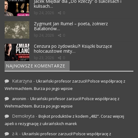
Jacek Międlar dla „Do Rzeczy” o sukcesach i
kulisach…
lip 24, 2026
0
Zygmunt Jan Rumel – poeta, żołnierz
Batalionów…
lip 24, 2026
0
Cenzura po żydowsku?! Książki burzące
holocaustowe mity…
lip 23, 2026
0
NAJNOWSZE KOMENTARZE
Katarzyna
-
Ukraiński profesor zarzucił Polsce współpracę z
Wehrmachtem. Burza po jego wpisie
-
anonim
Ukraiński profesor zarzucił Polsce współpracę z
Wehrmachtem. Burza po jego wpisie
Demokryta
-
Bojkot produktów z kodem „482”. Coraz więcej
apeli o rezygnację z ukraińskich marek
z-k
-
Ukraiński profesor zarzucił Polsce współpracę z