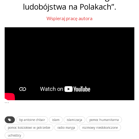
ludobójstwa na Polakach”.
Wspieraj pracę autora
```
bp antoine chbair
islam
islamizacja
pomoc humanitarna
pomoc kościołowi w potrzebie
radio maryja
rozmowy niedokończone
uchodźcy