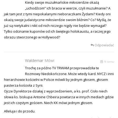
Kiedy swoje muzułmańskie miłosierdzie okażą
„uchodźcom” ich bracia w wierze, czyli muzułmanie? A
jak tam jest z tymi niepokalanymi nieboraczkami Żydami? Kiedy oni
okażą swoje judaistyczne miłosierdzie swoim bliźnim? Co? Myślą, że
już są nietykalni i nikt od nich niczego nigdy nie będzie wymagał?
Tylko odcinanie kuponów od ich świętego holokaustu, a raczej jego
obrazu stworzonego w Hollywood?
Odpowiadać
Waldemar
Mówi
% temu
Trochę za późno TV TRWAM przeprowadziła te
Rozmowy Niedokończone. Może wtedy kard. NYCZ i inni
hierarchowie kościelni w Polsce mówili by jednym głosem, głosem
pasterza kościoła z Syrii.
Ojcze Dyrektorze działaj z wyprzedzeniem, a ks. prof. Cisło niech
słowa ks. biskupa Antoine Chbeira powtarza w innych mediach gdzie
jest ich częstym gościem. Niech KK mówi jednym głosem.
Alleluja i do przodu.