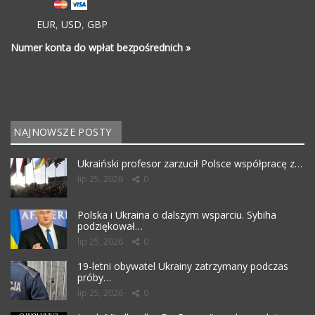
EUR
,
USD
,
GBP
Numer konta do wpłat bezpośrednich »
NAJNOWSZE POSTY
Ukraiński profesor zarzucił Polsce współpracę z…
lip 25, 2026
0
Polska i Ukraina o dalszym wsparciu. Sybiha
podziękował…
lip 25, 2026
0
19-letni obywatel Ukrainy zatrzymany podczas
próby…
lip 25, 2026
0