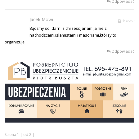
Odpowiadać
Jacek
Mówi
% temu
Bądźmy solidarni z chrześcijanami,a nie z
nachodźcami,islamistami i masonami,którzy to
organizują.
Odpowiadać
Strona 1 | od 2 |