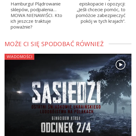
Hamburgu! Plądrowanie
episkopacie i opozycji:
sklepów, podpalenia…
„Jeśli chcecie pomóc, to
MOWA NIENAWIŚCI. Kto
pomóżcie zabezpieczyć
ich jeszcze traktuje
pokój w tych krajach”.
poważnie?
MOŻE CI SIĘ SPODOBAĆ RÓWNIEŻ
WIADOMOŚCI