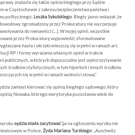
prawy znalazła się także opinia biegłego przy Sądzie
 w Częstochowie z zakresu bezpieczeństwa państwa i
mu politycznego,
Leszka Sykulskiego
. Biegły jasno wskazał, że
 dowodowy zgromadzony przez Prokuraturę nie wyczerpuje
woływania do nienawiści (…). W mojej opinii, wszystkie
owane przez Prokuraturę wypowiedzi, sformułowane
ygłaszane hasła i okrzyki mieszczą się w pełni w ramach art.
ucji RP i formy wyrażania własnych opinii w trakcie
ń publicznych, w których dopuszczalne jest wykorzystywanie
ych środków stylistycznych, w tym hiperboli i innych środków
eszczących się w pełni w ramach wolności słowa.”
ędzia zamiast kierować się opinią biegłego sądowego, który
się opinią Nowaka, którego merytoryka pozostawia wiele do
 wyroku
sędzia miała zacytować
(ja na ogłoszeniu wyroku nie
 lewicowym w Polsce,
Żyda Mariana Turskiego
: „Auschwitz