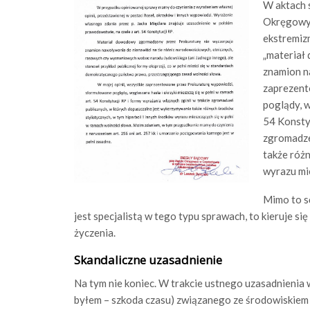
W aktach s
Okręgowym
ekstremiz
„materiał
znamion na
zaprezent
poglądy, w
54 Konstyt
zgromadze
także różn
wyrazu mi
Mimo to s
jest specjalistą w tego typu sprawach, to kieruje 
życzenia.
Skandaliczne uzasadnienie
Na tym nie koniec. W trakcie ustnego uzasadnienia
byłem – szkoda czasu) związanego ze środowiskiem