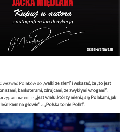
ość wezwać Polaków do
„walki ze złem” i wskazać, że „to jest
jonistami, banksterami, zdrajcami, ze zwykłymi wrogami”
.
 przypomniałem, iż
„jest wielu, którzy mienią się Polakami, jak
aleśnikiem na głowie”
, a
„Polska to nie Polin”
.