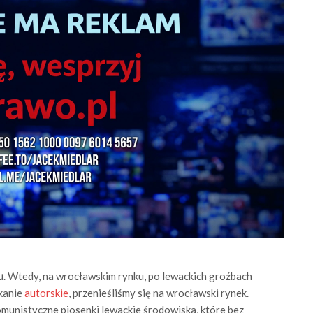
u
. Wtedy, na wrocławskim rynku, po lewackich groźbach
tkanie
autorskie
, przenieśliśmy się na wrocławski rynek.
munistyczne piosenki lewackie środowiska, które bez