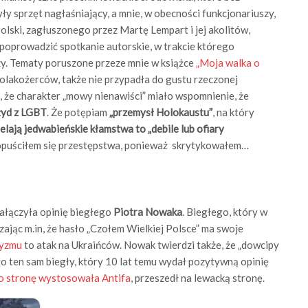
y sprzęt nagłaśniający, a mnie, w obecności funkcjonariuszy,
ski, zagłuszonego przez Martę Lempart i jej akolitów,
 poprowadzić spotkanie autorskie, w trakcie którego
y. Tematy poruszone przeze mnie w książce
„Moja walka o
 polakożerców, także nie przypadła do gustu rzeczonej
a, że charakter „mowy nienawiści” miało wspomnienie, że
żyd z LGBT
. Że potępiam
„przemysł Holokaustu”
, na który
ielają jedwabieńskie kłamstwa to „debile lub ofiary
 dopuściłem się przestępstwa, ponieważ skrytykowałem…
załączyła opinię biegłego
Piotra Nowaka
. Biegłego, który w
ając m.in, że hasło „Czołem Wielkiej Polsce”
ma swoje
yzmu
to atak na Ukraińców. Nowak twierdzi także, że „dowcipy
o ten sam biegły, który 10 lat temu wydał pozytywną opinię
go stronę wystosowała Antifa
, przeszedł na lewacką stronę.