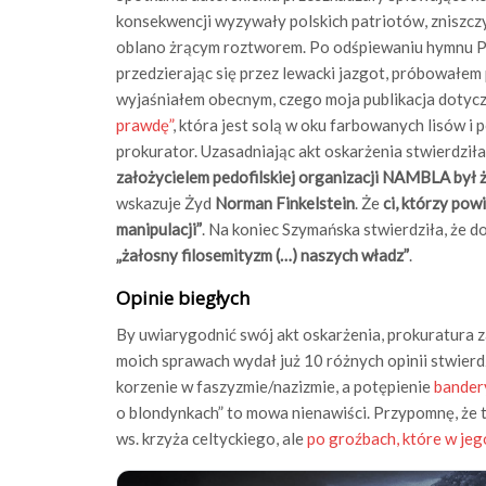
konsekwencji wyzywały polskich patriotów, zniszczył
oblano żrącym roztworem. Po odśpiewaniu hymnu Pol
przedzierając się przez lewacki jazgot, próbowałem
wyjaśniałem obecnym, czego moja publikacja dotycz
prawdę”
, która jest solą w oku farbowanych lisów i
prokurator. Uzasadniając akt oskarżenia stwierdził
założycielem pedofilskiej organizacji NAMBLA był 
wskazuje Żyd
Norman Finkelstein
. Że
ci, którzy pow
manipulacji”
. Na koniec Szymańska stwierdziła, że
„żałosny filosemityzm (…) naszych władz”
.
Opinie biegłych
By uwiarygodnić swój akt oskarżenia, prokuratura 
moich sprawach wydał już 10 różnych opinii stwierdz
korzenie w faszyzmie/nazizmie, a potępienie
bander
o blondynkach” to mowa nienawiści. Przypomnę, że t
ws. krzyża celtyckiego, ale
po groźbach, które w je