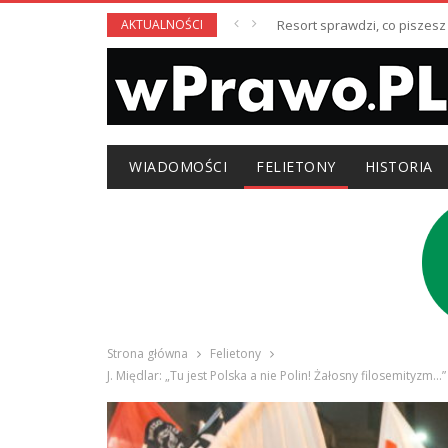
AKTUALNOŚCI
Resort sprawdzi, co piszesz
WIADOMOŚCI
FELIETONY
HISTORIA
Strona główna
Felietony
J. Międlar: „Tu jest Polska a nie Polin! Żałosny filosemity