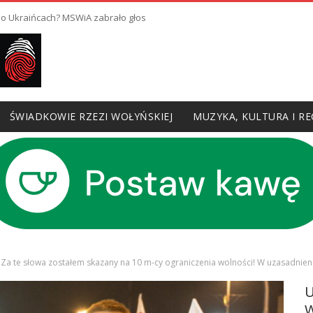
 o Ukraińcach? MSWiA zabrało głos
ŚWIADKOWIE RZEZI WOŁYŃSKIEJ
MUZYKA, KULTURA I RE
zm…” Za te słowa zostałem skazany na 10 m-cy ograniczenia wolności! W uzasadnie
W