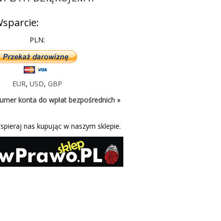
sparcie:
PLN:
EUR
,
USD
,
GBP
umer konta do wpłat bezpośrednich »
spieraj nas kupując w naszym sklepie.