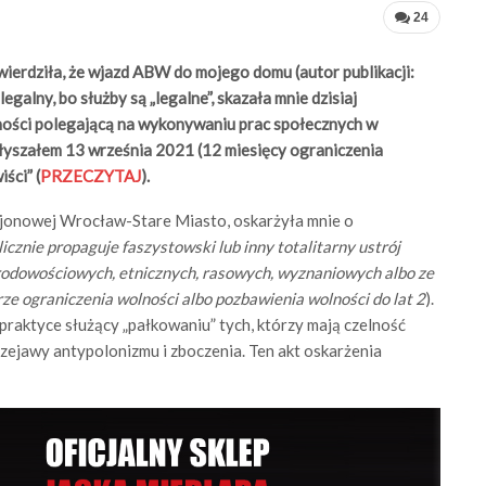
24
wierdziła, że wjazd ABW do mojego domu (autor publikacji:
t legalny, bo służby są „legalne”, skazała mnie dzisiaj
lności polegającą na wykonywaniu prac społecznych w
łyszałem 13 września 2021 (12 miesięcy ograniczenia
ści” (
PRZECZYTAJ
).
ejonowej Wrocław-Stare Miasto, oskarżyła mnie o
licznie propaguje faszystowski lub inny totalitarny ustrój
arodowościowych, etnicznych, rasowych, wyznaniowych albo ze
ze ograniczenia wolności albo pozbawienia wolności do lat 2
).
 praktyce służący „pałkowaniu” tych, którzy mają czelność
rzejawy antypolonizmu i zboczenia. Ten akt oskarżenia