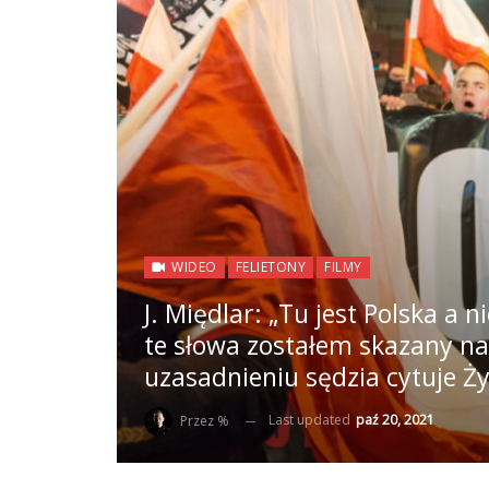
WIDEO
FELIETONY
FILMY
J. Międlar: „Tu jest Polska a 
te słowa zostałem skazany na
uzasadnieniu sędzia cytuje Ż
Last updated
paź 20, 2021
Przez %