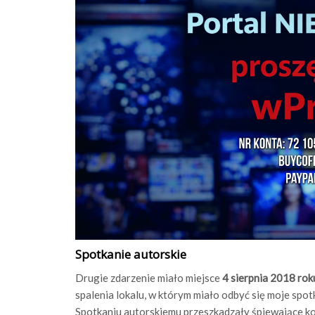
Spotkanie autorskie
Drugie zdarzenie miało miejsce
4 sierpnia 2018 rok
spalenia lokalu, w którym miało odbyć się moje spo
Spotkaniu autorskiemu przeszkadzały śpiewające ko