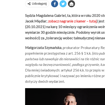
Udostępnij
Sędzia Magdalena Gabriel, ta, która w roku 2020 st
Jacek Międlar;
zobacz nagranie z kamer – tutaj
) jes
(20.10.2021) na karę 10 miesięcy ograniczenia wo
wymiarze 30 godzin miesięcznie. Podobny wyrok us
wolności) za „tolerancję wobec talmudycznej nienawi
Małgorzata Szymańska
, prokurator Prokuratury R
popełnienie przestępstwa z art. 256 § 1 k.k. (
kto pub
państwa lub nawołuje do nienawiści na tle różnic n
względu na bezwyznaniowość,
podlega grzywnie, kar
Dla mniej świadomych: artykuł 256 k.k. to przepis w
publicznie krytykować i nazywać po imieniu różne p
dotyczy dwóch wydarzeń.