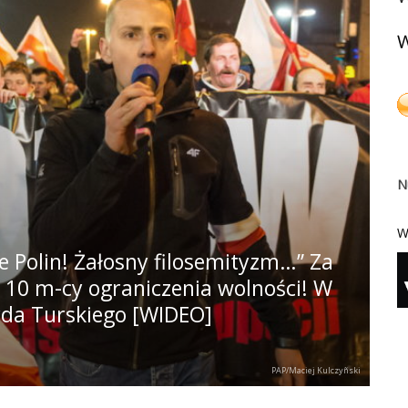
W
N
W
nie Polin! Żałosny filosemityzm…” Za
 10 m-cy ograniczenia wolności! W
yda Turskiego [WIDEO]
PAP/Maciej Kulczyñski