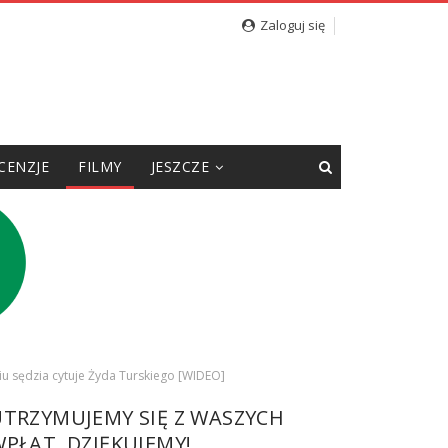
Zaloguj się
CENZJE
FILMY
JESZCZE
niu sędzia cytuje Żyda Turskiego [WIDEO]
UTRZYMUJEMY SIĘ Z WASZYCH
PŁAT. DZIĘKUJEMY!