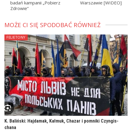
badań kampanii „Pobierz
Warszawie [WIDEO]
Zdrowie”
MOŻE CI SIĘ SPODOBAĆ RÓWNIEŻ
FELIETONY
K. Baliński: Hajdamak, Kałmuk, Chazar i pomniki Czyngis-
chana