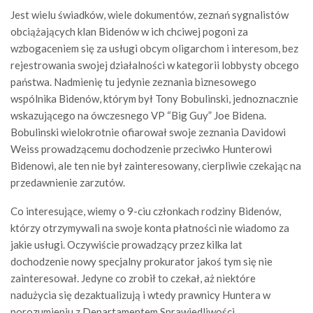
Jest wielu świadków, wiele dokumentów, zeznań sygnalistów
obciążających klan Bidenów w ich chciwej pogoni za
wzbogaceniem się za usługi obcym oligarchom i interesom, bez
rejestrowania swojej działalności w kategorii lobbysty obcego
państwa. Nadmienię tu jedynie zeznania biznesowego
wspólnika Bidenów, którym był Tony Bobulinski, jednoznacznie
wskazującego na ówczesnego VP “Big Guy” Joe Bidena.
Bobulinski wielokrotnie ofiarował swoje zeznania Davidowi
Weiss prowadzącemu dochodzenie przeciwko Hunterowi
Bidenowi, ale ten nie był zainteresowany, cierpliwie czekając na
przedawnienie zarzutów.
Co interesujące, wiemy o 9-ciu członkach rodziny Bidenów,
którzy otrzymywali na swoje konta płatności nie wiadomo za
jakie usługi. Oczywiście prowadzący przez kilka lat
dochodzenie nowy specjalny prokurator jakoś tym się nie
zainteresował. Jedyne co zrobił to czekał, aż niektóre
nadużycia się dezaktualizują i wtedy prawnicy Huntera w
porozumieniu z Departamentem Sprawiedliwości