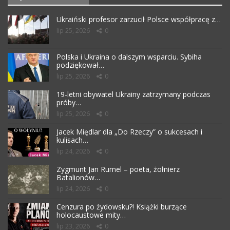
Ukraiński profesor zarzucił Polsce współpracę z…
lip 25, 2026
0
Polska i Ukraina o dalszym wsparciu. Sybiha
podziękował…
lip 25, 2026
0
19-letni obywatel Ukrainy zatrzymany podczas
próby…
lip 25, 2026
0
Jacek Międlar dla „Do Rzeczy” o sukcesach i
kulisach…
lip 24, 2026
0
Zygmunt Jan Rumel – poeta, żołnierz
Batalionów…
lip 24, 2026
0
Cenzura po żydowsku?! Książki burzące
holocaustowe mity…
lip 23, 2026
0