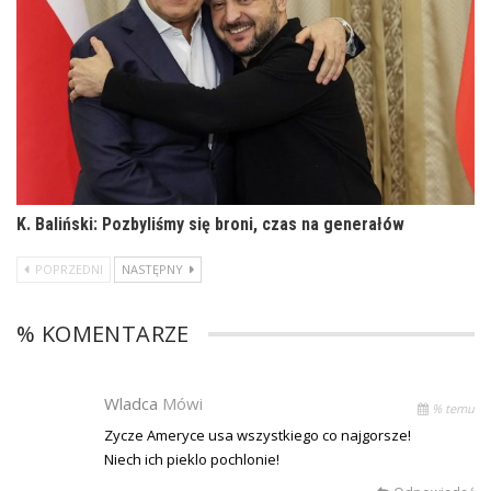
K. Baliński: Pozbyliśmy się broni, czas na generałów
POPRZEDNI
NASTĘPNY
% KOMENTARZE
Wladca
Mówi
% temu
Zycze Ameryce usa wszystkiego co najgorsze!
Niech ich pieklo pochlonie!