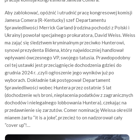
Aby zablokować, opóźnić i utrudnić pracę kongresowej komisji
Jamesa Comera (R-Kentucky) szef Departamentu
Sprawiedliwości Merrick Garland (rodzina pochodzi z Polski i
Ukrainy) powołał specjalnego prokuratora, David Weiss. Weiss
ma zająć się śledztwem kryminalnym przeciwko Hunterowi,
synowi prezydenta Bidena, który najwidoczniej handlował
wpływami ówczesnego VP, swojego tatusia. Prawdopodobny
cel tej ustawki jest przeciągnięcie dochodzenia gdzieś do
grudnia 2024 r. ,czyli ogłoszenie jego wyników już po
wyborach. Dokładnie tak postępował Departament
Sprawiedliwości wobec Huntera przez ostatnie 5 lat
(dochodzenie w/s broni, niepłacenia podatków z zagranicznych
dochodów i nielegalnego lobbowania Huntera), czekając na
przedawnienie się zarzutów. Comer nominację Weissa określił
mianem żartu “it is a joke”, przecież to on nadzorował cały
“cover up”!…