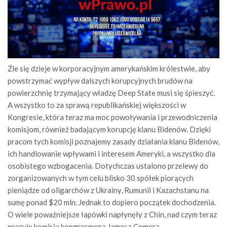
Źle się dzieje w korporacyjnym amerykańskim królestwie, aby
powstrzymać wypływ dalszych korupcyjnych brudów na
powierzchnię trzymający władzę Deep State musi się śpieszyć.
A wszystko to za sprawą republikańskiej większości w
Kongresie, która teraz ma moc powoływania i przewodniczenia
komisjom, również badającym korupcję klanu Bidenów. Dzięki
pracom tych komisji poznajemy zasady działania klanu Bidenów,
ich handlowanie wpływami i interesem Ameryki, a wszystko dla
osobistego wzbogacenia. Dotychczas ustalono przelewy do
zorganizowanych w tym celu blisko 30 spółek piorących
pieniądze od oligarchów z Ukrainy, Rumunii i Kazachstanu na
sumę ponad $20 mln. Jednak to dopiero początek dochodzenia.
O wiele poważniejsze łapówki napłynęły z Chin, nad czym teraz
pracuje komisja kongresmena Jamesa Comera.