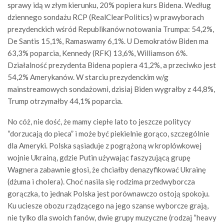
sprawy idą w złym kierunku, 20% popiera kurs Bidena. Według
dziennego sondażu RCP (RealClearPolitics) w prawyborach
prezydenckich wśród Republikanów notowania Trumpa: 54,2%,
De Santis 15,1%, Ramaswamy 6,1%. U Demokratów Biden ma
63,3% poparcia, Kennedy (RFK) 13,6%, Williamson 6%.
Działalność prezydenta Bidena popiera 41,2%, a przeciwko jest
54,2% Amerykanów. W starciu prezydenckim w/g
mainstreamowych sondażowni, dzisiaj Biden wygrałby z 44,8%,
Trump otrzymałby 44,1% poparcia.
No cóż, nie dość, że mamy ciepłe lato to jeszcze politycy
“dorzucają do pieca” i może być piekielnie gorąco, szczególnie
dla Ameryki. Polska sąsiaduje z pogrążoną w kroplówkowej
wojnie Ukrainą, gdzie Putin używając faszyzującą grupę
Wagnera zabawnie głosi, że chciałby denazyfikować Ukrainę
(dżuma i cholera). Choć nasila się rodzima przedwyborcza
gorączka, to jednak Polska jest porównawczo ostoją spokoju.
Ku uciesze obozu rządzącego na jego szanse wyborcze grają,
nie tylko dla swoich fanów, dwie grupy muzyczne (rodzaj “heavy