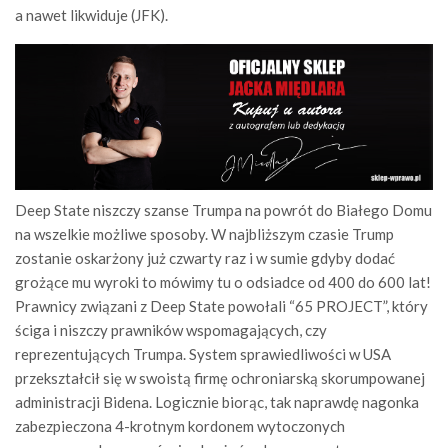
a nawet likwiduje (JFK).
Deep State niszczy szanse Trumpa na powrót do Białego Domu
na wszelkie możliwe sposoby. W najbliższym czasie Trump
zostanie oskarżony już czwarty raz i w sumie gdyby dodać
grożące mu wyroki to mówimy tu o odsiadce od 400 do 600 lat!
Prawnicy związani z Deep State powołali “65 PROJECT”, który
ściga i niszczy prawników wspomagających, czy
reprezentujących Trumpa. System sprawiedliwości w USA
przekształcił się w swoistą firmę ochroniarską skorumpowanej
administracji Bidena. Logicznie biorąc, tak naprawdę nagonka
zabezpieczona 4-krotnym kordonem wytoczonych