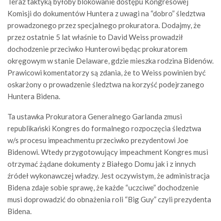
Teraz taktyką byłoby blokowanie dostępu Kongresowej
Komisji do dokumentów Huntera z uwagi na “dobro” śledztwa
prowadzonego przez specjalnego prokuratora. Dodajmy, że
przez ostatnie 5 lat właśnie to David Weiss prowadził
dochodzenie przeciwko Hunterowi będąc prokuratorem
okręgowym w stanie Delaware, gdzie mieszka rodzina Bidenów.
Prawicowi komentatorzy są zdania, że to Weiss powinien być
oskarżony o prowadzenie śledztwa na korzyść podejrzanego
Huntera Bidena.
Ta ustawka Prokuratora Generalnego Garlanda zmusi
republikański Kongres do formalnego rozpoczęcia śledztwa
w/s procesu impeachmentu przeciwko prezydentowi Joe
Bidenowi. Wtedy przygotowujący impeachment Kongres musi
otrzymać żądane dokumenty z Białego Domu jak i z innych
źródeł wykonawczej władzy. Jest oczywistym, że administracja
Bidena zdaje sobie sprawę, że każde “uczciwe” dochodzenie
musi doprowadzić do obnażenia roli “Big Guy” czyli prezydenta
Bidena.