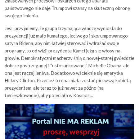
zmasowanych procesów i oskarżeń całego aparatu
państwowego nie daje Trumpowi szansy na skuteczną obronę
swojego imienia.
Jeśli przyjmiemy, że grupa trzymająca władzę wyniosła do
prezydencji już mało kumatego, leciwego i skorumpowanego
satyra Bidena, aby nim łatwiej sterować i wdrażać swoje
programy, to od wizji prezydenta Kamci jeżą się włosy na
głowie. Demokratyczni macherzy śnią o nowej-starej gwieździe
dobrze postrzeganej i “ustosunkowanej” Michelle Obama, ale
ona jest raczej leniwa. Dodatkowo wścieknie się emerytka
Hillary Clinton. Przecież to ona miała zostać pierwszą kobietą
prezydentem, ale teraz to już nawet za późno (na
tierieszkowanie), aby poleciała w Kosmos…