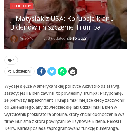
FELIETONY
J. Matysiak z USA: Korupcja klanu
Bidenów i niszczenie Trumpa
Last updated
sie 16, 2023
Przez %
4
Udostępnij
Wydaje się, że w amerykańskiej polityce wszystko działa wg.
zasady: jeśli Biden zawinił, to powiesimy Trumpa! Przypomnę,
że pierwszy impeachment Trumpa miał miejsce kiedy zadzwonił
do Żeleńskiego, aby dowiedzieć się jaki udział miał Biden w
wyrzuceniu prokuratora Shokina, który chciał dochodzenia w/s
firmy Burisma z która powiązani byli synowie Bidena, Pelosi i
Kerry. Karma posiada zaprogramowaną funkcję bumeranga,