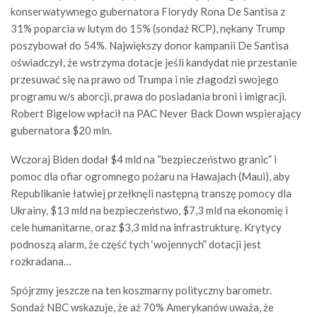
konserwatywnego gubernatora Florydy Rona De Santisa z
31% poparcia w lutym do 15% (sondaż RCP), nękany Trump
poszybował do 54%. Największy donor kampanii De Santisa
oświadczył, że wstrzyma dotacje jeśli kandydat nie przestanie
przesuwać się na prawo od Trumpa i nie złagodzi swojego
programu w/s aborcji, prawa do posiadania broni i imigracji.
Robert Bigelow wpłacił na PAC Never Back Down wspierający
gubernatora $20 mln.
Wczoraj Biden dodał $4 mld na “bezpieczeństwo granic” i
pomoc dla ofiar ogromnego pożaru na Hawajach (Maui), aby
Republikanie łatwiej przełknęli następną transzę pomocy dla
Ukrainy, $13 mld na bezpieczeństwo, $7,3 mld na ekonomię i
cele humanitarne, oraz $3,3 mld na infrastrukturę. Krytycy
podnoszą alarm, że część tych ‘wojennych” dotacji jest
rozkradana…
Spójrzmy jeszcze na ten koszmarny polityczny barometr.
Sondaż NBC wskazuje, że aż 70% Amerykanów uważa, że