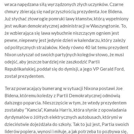
wraca napędzana siłą wyrządzonych złych uczynków. Czarne
chmury zbierają się nad przyszłością prezydenta Joe Bidena.
Już słychać złowrogie pomruki lawy kłamstw, którą wypełniony
jest wulkan demokratycznej administracji w Waszyngtonie. To,
że wzbierająca się lawa wybuchnie niszczącym ogniem jest
pewne, niepewny jest jedynie dzień w kalendarzu, który zależy
od politycznych strażaków. Kiedy równo 40 lat temu prezydent
Nixon usłyszał od swoich partyjnych kolegów słowo, że musi
odejść, aby jeszcze bardziej nie zaszkodzić Partii
Republikańskiej, poddał się do dymisji, a jego VP Gerald Ford,
został prezydentem.
Teraz powracający bumerang w sytuacji Nixona postawi Joe
Bidena, któremu koledzy z Partii Demokratycznej odmówią
dalszego poparcia. Nieszczęście w tym, że wtedy prezydentem
zostałaby “Kamcia”, Kamala Harris, która słynie z opowiadania
dyrdymałów o żółtych elektrycznych autobusach, którymi w
dzieciństwie dojeżdżała do szkoły. Tak to już jest, Partia swoich
liderów popiera, wynosi i miłuje, a jak potrzeba to pozbywa się,