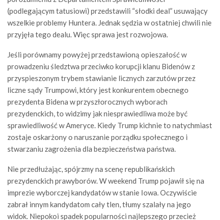
(podlegającym tatusiowi) przedstawili “słodki deal” usuwający
wszelkie problemy Huntera. Jednak sędzia w ostatniej chwili nie
przyjęła tego dealu. Więc sprawa jest rozwojowa.
Jeśli porównamy powyżej przedstawioną opieszałość w
prowadzeniu śledztwa przeciwko korupcji klanu Bidenów z
przyspieszonym trybem stawianie licznych zarzutów przez
liczne sądy Trumpowi, który jest konkurentem obecnego
prezydenta Bidena w przyszłorocznych wyborach
prezydenckich, to widzimy jak niesprawiedliwa może być
sprawiedliwość w Ameryce. Kiedy Trump kichnie to natychmiast
zostaje oskarżony o naruszanie porządku społecznego i
stwarzaniu zagrożenia dla bezpieczeństwa państwa.
Nie przedłużając, spójrzmy na scenę republikańskich
prezydenckich prawyborów. W weekend Trump pojawił się na
imprezie wyborczej kandydatów w stanie Iowa. Oczywiście
zabrał innym kandydatom cały tlen, tłumy szalały na jego
widok. Niepokoi spadek popularności najlepszego przecież