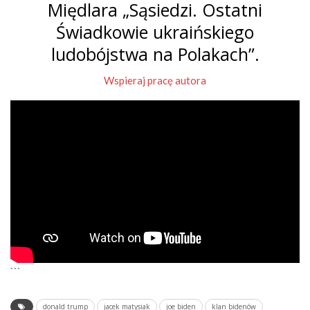
Międlara „Sąsiedzi. Ostatni
Świadkowie ukraińskiego
ludobójstwa na Polakach”.
Wspieraj pracę autora
```
donald trump
jacek matysiak
joe biden
klan bidenów