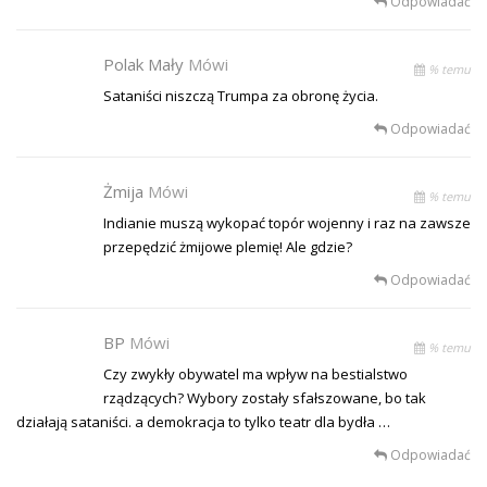
Odpowiadać
Polak Mały
Mówi
% temu
Sataniści niszczą Trumpa za obronę życia.
Odpowiadać
Żmija
Mówi
% temu
Indianie muszą wykopać topór wojenny i raz na zawsze
przepędzić żmijowe plemię! Ale gdzie?
Odpowiadać
BP
Mówi
% temu
Czy zwykły obywatel ma wpływ na bestialstwo
rządzących? Wybory zostały sfałszowane, bo tak
działają sataniści. a demokracja to tylko teatr dla bydła …
Odpowiadać