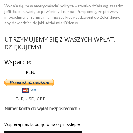
Wydaje się, że w amerykańskiej polityce wszystko działa wg. zasady:
jeśli Biden zawinił, to powiesimy Trumpa! Przypomnę, że pierwszy
impeachment Trumpa miał miejsce kiedy zadzwonił do Żeleńskiego,
aby dowiedzieć się jaki udział miał Biden w…
UTRZYMUJEMY SIĘ Z WASZYCH WPŁAT.
DZIĘKUJEMY!
Wsparcie:
PLN:
EUR
,
USD
,
GBP
Numer konta do wpłat bezpośrednich »
Wspieraj nas kupując w naszym sklepie.