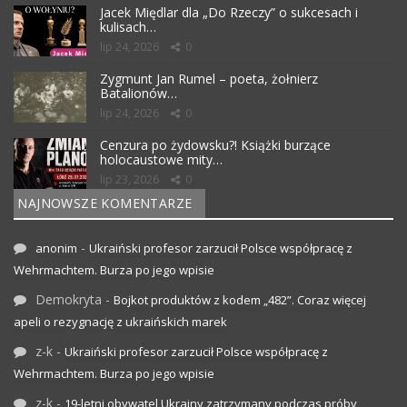
Jacek Międlar dla „Do Rzeczy” o sukcesach i
kulisach…
lip 24, 2026
0
Zygmunt Jan Rumel – poeta, żołnierz
Batalionów…
lip 24, 2026
0
Cenzura po żydowsku?! Książki burzące
holocaustowe mity…
lip 23, 2026
0
NAJNOWSZE KOMENTARZE
-
anonim
Ukraiński profesor zarzucił Polsce współpracę z
Wehrmachtem. Burza po jego wpisie
Demokryta
-
Bojkot produktów z kodem „482”. Coraz więcej
apeli o rezygnację z ukraińskich marek
z-k
-
Ukraiński profesor zarzucił Polsce współpracę z
Wehrmachtem. Burza po jego wpisie
z-k
-
19-letni obywatel Ukrainy zatrzymany podczas próby