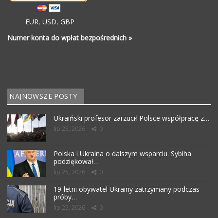
EUR
,
USD
,
GBP
Numer konta do wpłat bezpośrednich »
NAJNOWSZE POSTY
Ukraiński profesor zarzucił Polsce współpracę z…
lip 25, 2026
0
Polska i Ukraina o dalszym wsparciu. Sybiha
podziękował…
lip 25, 2026
0
19-letni obywatel Ukrainy zatrzymany podczas
próby…
lip 25, 2026
0