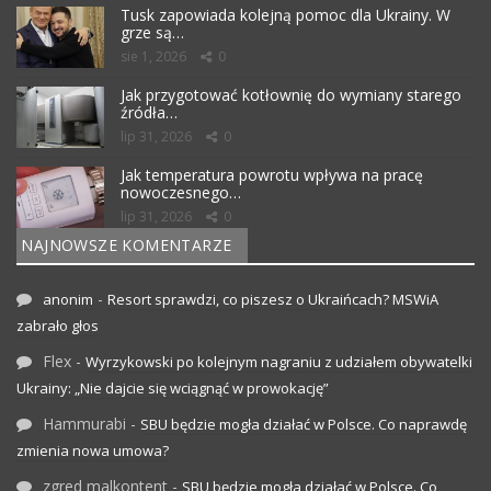
Tusk zapowiada kolejną pomoc dla Ukrainy. W
grze są…
sie 1, 2026
0
Jak przygotować kotłownię do wymiany starego
źródła…
lip 31, 2026
0
Jak temperatura powrotu wpływa na pracę
nowoczesnego…
lip 31, 2026
0
NAJNOWSZE KOMENTARZE
-
anonim
Resort sprawdzi, co piszesz o Ukraińcach? MSWiA
zabrało głos
Flex
-
Wyrzykowski po kolejnym nagraniu z udziałem obywatelki
Ukrainy: „Nie dajcie się wciągnąć w prowokację”
Hammurabi
-
SBU będzie mogła działać w Polsce. Co naprawdę
zmienia nowa umowa?
zgred malkontent
-
SBU będzie mogła działać w Polsce. Co