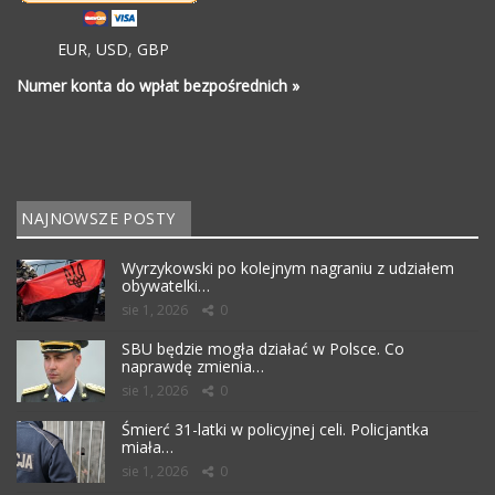
EUR
,
USD
,
GBP
Numer konta do wpłat bezpośrednich »
NAJNOWSZE POSTY
Wyrzykowski po kolejnym nagraniu z udziałem
obywatelki…
sie 1, 2026
0
SBU będzie mogła działać w Polsce. Co
naprawdę zmienia…
sie 1, 2026
0
Śmierć 31-latki w policyjnej celi. Policjantka
miała…
sie 1, 2026
0