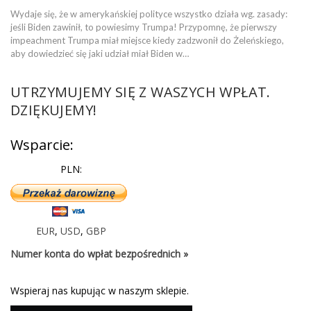
Wydaje się, że w amerykańskiej polityce wszystko działa wg. zasady:
jeśli Biden zawinił, to powiesimy Trumpa! Przypomnę, że pierwszy
impeachment Trumpa miał miejsce kiedy zadzwonił do Żeleńskiego,
aby dowiedzieć się jaki udział miał Biden w…
UTRZYMUJEMY SIĘ Z WASZYCH WPŁAT.
DZIĘKUJEMY!
Wsparcie:
PLN:
EUR
,
USD
,
GBP
Numer konta do wpłat bezpośrednich »
Wspieraj nas kupując w naszym sklepie.