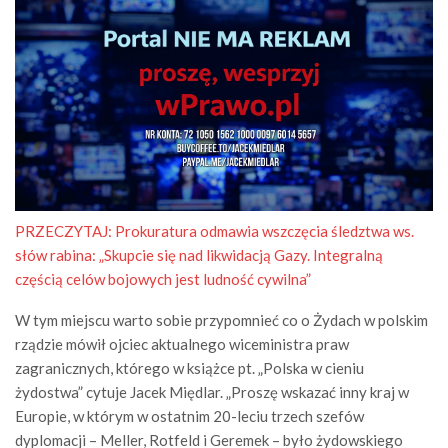
PRZECZYTAJ:
Prokuratura odmawia wszczęcia śledztwa ws.
słów rabina: „Skupcie się nad likwidacją Gazy. Integralną
częścią celów bojowych jest ludność cywilna”
W tym miejscu warto sobie przypomnieć co o Żydach w polskim
rządzie mówił ojciec aktualnego wiceministra praw
zagranicznych, którego w książce pt. „Polska w cieniu
żydostwa” cytuje Jacek Międlar. „Proszę wskazać inny kraj w
Europie, w którym w ostatnim 20-leciu trzech szefów
dyplomacji – Meller, Rotfeld i Geremek – było żydowskiego