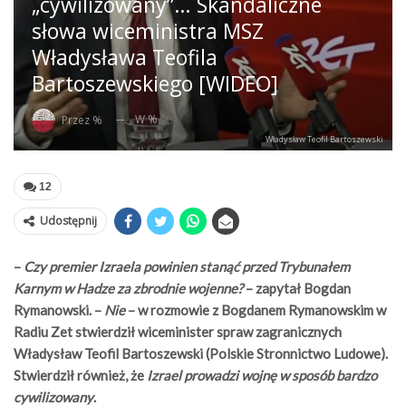
„cywilizowany”… Skandaliczne
słowa wiceministra MSZ
Władysława Teofila
Bartoszewskiego [WIDEO]
W %
Przez %
Władysław Teofil Bartoszewski
12
Udostępnij
–
Czy premier Izraela powinien stanąć przed Trybunałem
Karnym w Hadze za zbrodnie wojenne?
– zapytał Bogdan
Rymanowski. –
Nie
– w rozmowie z Bogdanem Rymanowskim w
Radiu Zet stwierdził wiceminister spraw zagranicznych
Władysław Teofil Bartoszewski (Polskie Stronnictwo Ludowe).
Stwierdził również, że
Izrael prowadzi wojnę w sposób bardzo
cywilizowany
.