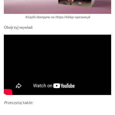
Książki dostępne na https://sklep-wprawo.pl
Obejrzyj wywiad:
Przeczytaj także: