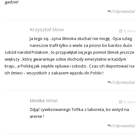
gadzie!
Odpowiadać
Krzysztof
Mówi
% temu
Ja tego sq…syna ślimoka słuchać nie mogę . Ojca szlag
nareszcie trafił tylko o wiele za pózno bo bardzo dużo
szkód narobił Polakom , to przypałętał się jego pomiot ślimok jeszcze
większy , który gwarantuje sobie dochody emerytalne w każdym
kraju , a Polskę jak zwykle opluwa i szkodzi . Czas ich deportować na
ich śmieci – wszystkich z zakazem wjazdu do Polski !
Odpowiadać
Monika
Mówi
% temu
Zdjąć cywilizowanego Tofika z taboreta, bo wstyd na
arenie !
Odpowiadać