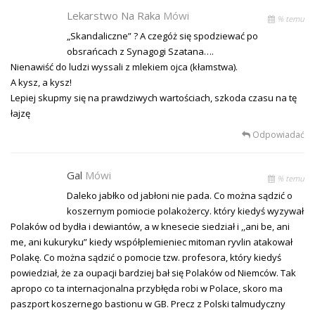
Lekarstwo Na Raka
Mówi
% temu
„Skandaliczne” ? A czegóż się spodziewać po
obsrańcach z Synagogi Szatana….
Nienawiść do ludzi wyssali z mlekiem ojca (kłamstwa).
A kysz, a kysz!
Lepiej skupmy się na prawdziwych wartościach, szkoda czasu na tę
łajzę
Odpowiadać
Gal
Mówi
% temu
Daleko jabłko od jabłoni nie pada. Co można sądzić o
koszernym pomiocie polakożercy. który kiedyś wyzywał
Polaków od bydła i dewiantów, a w knesecie siedział i ,,ani be, ani
me, ani kukuryku” kiedy współplemieniec mitoman ryvlin atakował
Polakę. Co można sądzić o pomocie tzw. profesora, który kiedyś
powiedział, że za oupacji bardziej bał się Polaków od Niemców. Tak
apropo co ta internacjonalna przybłęda robi w Polace, skoro ma
paszport koszernego bastionu w GB. Precz z Polski talmudyczny