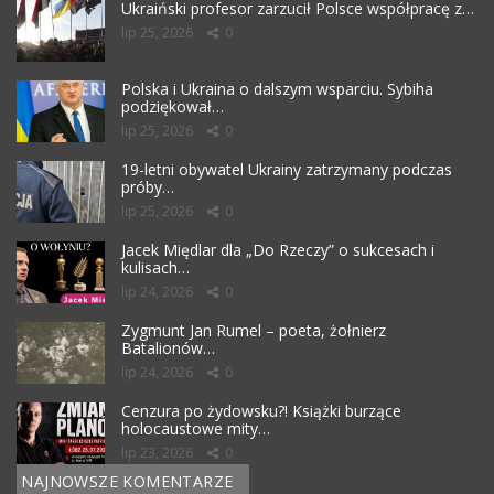
Ukraiński profesor zarzucił Polsce współpracę z…
lip 25, 2026
0
Polska i Ukraina o dalszym wsparciu. Sybiha
podziękował…
lip 25, 2026
0
19-letni obywatel Ukrainy zatrzymany podczas
próby…
lip 25, 2026
0
Jacek Międlar dla „Do Rzeczy” o sukcesach i
kulisach…
lip 24, 2026
0
Zygmunt Jan Rumel – poeta, żołnierz
Batalionów…
lip 24, 2026
0
Cenzura po żydowsku?! Książki burzące
holocaustowe mity…
lip 23, 2026
0
NAJNOWSZE KOMENTARZE