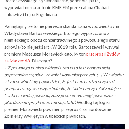
Bartoszewskiego są skandaliczne, podobnie jak te,
wypowiadane na antenie RMF FM przez rabina Chabad
Lubawicz i Lejba Fogelmana.
Pamiętajmy, że to nie pierwsza skandaliczna wypowiedź syna
Władysława Bartoszewskiego, którego wypuszczono z
niemieckiego obozu koncentracyjnego z powodu złego stanu
zdrowia (to nie jest żart). W 2018 roku Bartoszewski wzywał
premiera Mateusza Morawieckiego, by ten
przeprosił Żydów
za Marzec’68
. Dlaczego?
–
Z prawnego punktu widzenia ten rząd jest kontynuacją
poprzednich rządów – również komunistycznych. (…) W związku
z tym powinniśmy powiedzieć, że jest nam bardzo przykro i
przepraszamy w naszym imieniu, że takie rzeczy miały miejsce
(…) Ja nie widzę powodu, żeby premier nie mógł powiedzieć:
„Bardzo nam przykro, że tak się stało”
. Według tej logiki
premier Morawiecki powinien przeprosić za mordowanie
Żołnierzy Wyklętych w ubeckich piwnicach.