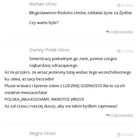
Roman
Mówi
% temu
Błogosławiono Rodzino Umów, oddałaś życie za Żydów.
Czy warto było?
Odpowiadać
Dumny Polak
Mówi
% temu
Smierdzacy piekielnym go..nem, pomiot czegos
najbardziej odrazajacego.
Az mi przykro. ze wciaz jestesmy tutaj wobec tego wszechobecnego
ku..stwa, az tacy bezradni!
Plucie w twarz i kpienie sobie z LUDZKIEJ GODNOSCI! Ale to sa ich
ostatnie miesiace/lata!
POLSKA, JAKA KOCHAMY, WKROTCE WROCI!
Az zal czasu i naszej duszy, aby sie takim bydlem zajmowac!
Odpowiadać
Negro
Mówi
% temu