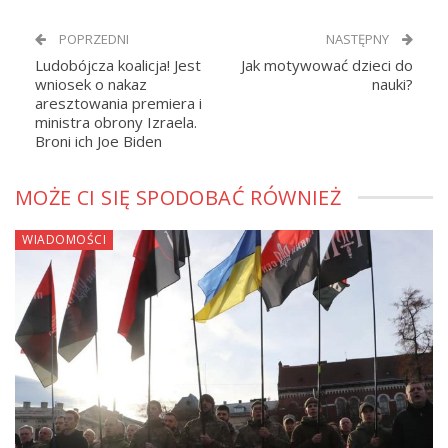
POPRZEDNI
NASTĘPNY
Ludobójcza koalicja! Jest
Jak motywować dzieci do
wniosek o nakaz
nauki?
aresztowania premiera i
ministra obrony Izraela.
Broni ich Joe Biden
MOŻE CI SIĘ SPODOBAĆ RÓWNIEŻ
WIADOMOŚCI