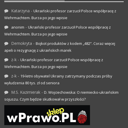
Katarzyna
-
Ukraiński profesor zarzucił Polsce współpracę z
Wehrmachtem. Burza po jego wpisie
-
anonim
Ukraiński profesor zarzucił Polsce współpracę z
Wehrmachtem. Burza po jego wpisie
Demokryta
-
Bojkot produktów z kodem „482”. Coraz więcej
apeli o rezygnację z ukraińskich marek
z-k
-
Ukraiński profesor zarzucił Polsce współpracę z
Wehrmachtem. Burza po jego wpisie
z-k
-
19-letni obywatel Ukrainy zatrzymany podczas próby
wyłudzenia 80 tys. zł od seniora
M.S. Kazimierak
-
D. Wojciechowska: O niemiecko-ukraińskim
sojuszu. Czym będzie skutkował w przyszłości?