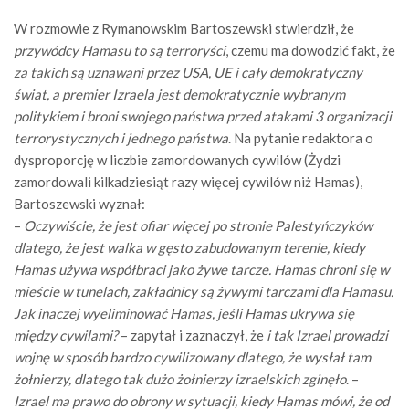
W rozmowie z Rymanowskim Bartoszewski stwierdził, że
przywódcy Hamasu to są terroryści
, czemu ma dowodzić fakt, że
za takich są uznawani przez USA, UE i cały demokratyczny
świat, a premier Izraela jest demokratycznie wybranym
politykiem i broni swojego państwa przed atakami 3 organizacji
terrorystycznych i jednego państwa
. Na pytanie redaktora o
dysproporcję w liczbie zamordowanych cywilów (Żydzi
zamordowali kilkadziesiąt razy więcej cywilów niż Hamas),
Bartoszewski wyznał:
–
Oczywiście, że jest ofiar więcej po stronie Palestyńczyków
dlatego, że jest walka w gęsto zabudowanym terenie, kiedy
Hamas używa współbraci jako żywe tarcze. Hamas chroni się w
mieście w tunelach, zakładnicy są żywymi tarczami dla Hamasu.
Jak inaczej wyeliminować Hamas, jeśli Hamas ukrywa się
między cywilami?
– zapytał i zaznaczył, że
i tak Izrael prowadzi
wojnę w sposób bardzo cywilizowany dlatego, że wysłał tam
żołnierzy, dlatego tak dużo żołnierzy izraelskich zginęło
. –
Izrael ma prawo do obrony w sytuacji, kiedy Hamas mówi, że od