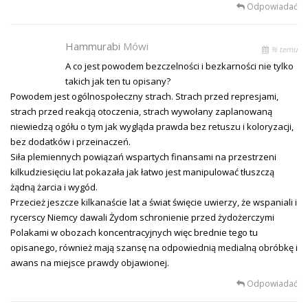
Odpowiadać
Hammurabi
Mówi
% temu
A co jest powodem bezczelności i bezkarności nie tylko
takich jak ten tu opisany?
Powodem jest ogólnospołeczny strach. Strach przed represjami,
strach przed reakcją otoczenia, strach wywołany zaplanowaną
niewiedzą ogółu o tym jak wygląda prawda bez retuszu i koloryzacji,
bez dodatków i przeinaczeń.
Siła plemiennych powiązań wspartych finansami na przestrzeni
kilkudziesięciu lat pokazała jak łatwo jest manipulować tłuszczą
żądną żarcia i wygód.
Przecież jeszcze kilkanaście lat a świat święcie uwierzy, że wspaniali i
rycerscy Niemcy dawali Żydom schronienie przed żydożerczymi
Polakami w obozach koncentracyjnych więc brednie tego tu
opisanego, również mają szansę na odpowiednią medialną obróbkę i
awans na miejsce prawdy objawionej.
Odpowiadać