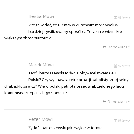
Bestia
Mówi
% temu
Z tego widać, że Niemcy w Auschwitz mordowali w
bardziej cywilizowany sposób… Teraz nie wiem, kto
większym zbrodniarzem?
Odpowiadać
Marek
Mówi
% temu
Teofil bartoszewski to żyd z obywatelstwem GB i
Polski? Czy wyznawca reinkarnacji kabalistycznej sekty
chabad-lubawicz? Wielki polski patriota przeciwnik zielonego ładu i
komunistycznej UE z logo Spinelli ?
Odpowiadać
Peter
Mówi
% temu
Żydofil Bartoszewski jak zwykle w formie