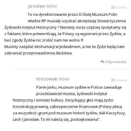
Jarosław
Mówi
% temu
To na dyrektorowanie przez D.Stolę Muzeum Polin
władze RP musiały uzyskać akceptację Stowarzyszenia
Żydowski Instytut Historyczny ? Niestety coraz częściej spotykamy się
z faktami, które potwierdzają, że Polacy są wypierani przez Żydów, a
bez zgody Żydów nic zrobić nam nie wolno !!!
Musimy zażądać ekshumacji w Jedwabnem, a nie że Żydzi będą nam
zabraniać przeprowadzenia śledztwa.
Odpowiadać
Kresowiak
Mówi
% temu
Panie Jarku, muzeum zydów w Polsce zawiaduje
przedstawiciel miasta, żydowski instytut
historyczny i minister kultury. Decydujący głos mają żydzi.
Konstrukcję prawną, zabezpieczenie finansowe (Polacy płacą
za wszystko) i grunt pod muzeum historii żydów, dali Kaczyńscy,
Lech i Jarosław. To im należą się „podziękowania”.