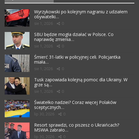
Wyrzykowski po kolejnym nagraniu z udziałem
obywatelki…
sie 1, 2026
0
SBU będzie mogła działać w Polsce. Co
naprawdę zmienia…
sie 1, 2026
0
Śmierć 31-latki w policyjnej celi. Policjantka
miała…
sie 1, 2026
0
Tusk zapowiada kolejną pomoc dla Ukrainy. W
grze są…
sie 1, 2026
0
Światełko nadziei? Coraz więcej Polaków
sceptycznych…
lip 30, 2026
0
Resort sprawdzi, co piszesz o Ukraińcach?
MSWiA zabrało…
lip 30, 2026
0