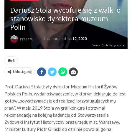
Dariusz Stola wycofuje się z walki o
stanowisko dyrektora muzeum
Polin
Last updated
lut 12, 2020
Przez %
Dariusz Stola/fot. youtube
3
Udostępnij
Prof. Dariusz Stola, były dyrektor Muzeum Historii Żydów
Polskich Polin, wydał oświadczenie, w którym deklaruje, że jest
gotów „powstrzymać się od realizacji przysługujących mu
praw”. W maju 2019 Stola wygrał konkurs i otrzymał
rekomendację na kolejną kadencję od Stowarzyszenia
Żydowski Instytut Historyczny oraz urzędu m.st. Warszawy.
Minister kultury Piotr Gliński do dziś nie powołał go na