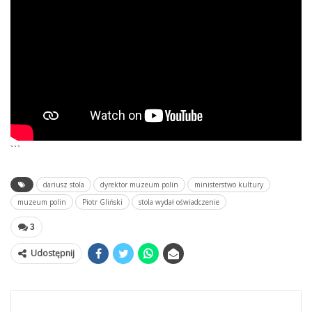
```
dariusz stola
dyrektor muzeum polin
ministerstwo kultury
muzeum polin
Piotr Gliński
stola wydał oświadczenie
3
Udostępnij