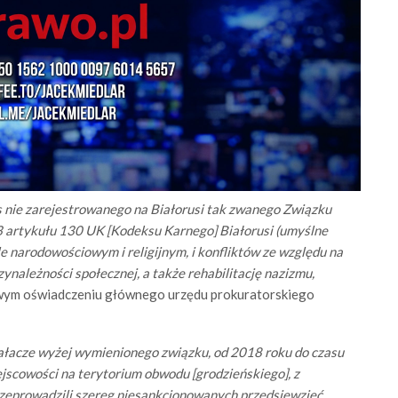
 nie zarejestrowanego na Białorusi tak zwanego Związku
 3 artykułu 130 UK [Kodeksu Karnego] Białorusi (umyślne
e narodowościowym i religijnym, i konfliktów ze względu na
zynależności społecznej, a także rehabilitację nazizmu,
wym oświadczeniu głównego urzędu prokuratorskiego
iałacze wyżej wymienionego związku, od 2018 roku do czasu
jscowości na terytorium obwodu [grodzieńskiego], z
rzeprowadzili szereg niesankcjonowanych przedsięwzięć