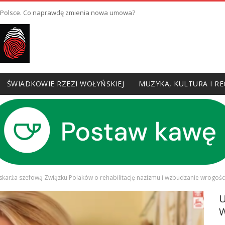
w Polsce. Co naprawdę zmienia nowa umowa?
ŚWIADKOWIE RZEZI WOŁYŃSKIEJ
MUZYKA, KULTURA I RE
skarża szefową Związku Polaków o rehabilitację nazizmu i wzbudzanie wrogoś
W