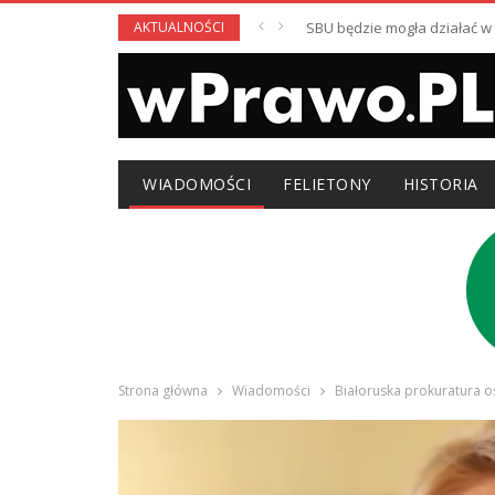
AKTUALNOŚCI
SBU będzie mogła działać 
WIADOMOŚCI
FELIETONY
HISTORIA
Strona główna
Wiadomości
Białoruska prokuratura o