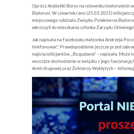
Oprócz Andżeliki Borys na celowniku białoruskich wł
Białorusi. W czwartek rano (25.03.2021) milicjanci 
miejscowego oddziału Związku Polaków na Białorus
wkroczyli do mieszkania członka Zarządu Główneg
Jak napisała na Facebooku małżonka Andrzeja Poczo
telefonować”. Prawdopodobnie jeszcze przed zabra
najścia milicjantów. „Rozpalanie” – napisała. Może
wszczęte dochodzenie w związku z jego fascynacją h
Armii Krajowej oraz Żołnierzy Wyklętych – informuj