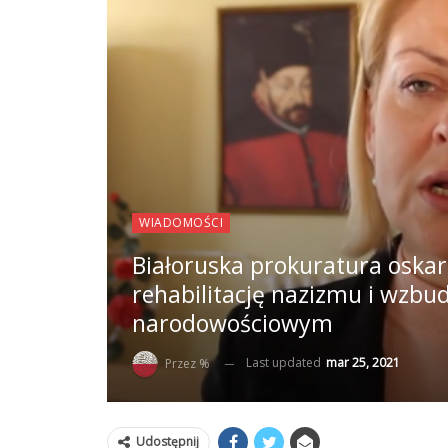
WIADOMOŚCI
Białoruska prokuratura oska
rehabilitację nazizmu i wzbud
narodowościowym
Last updated
mar 25, 2021
Przez %
Udostępnij