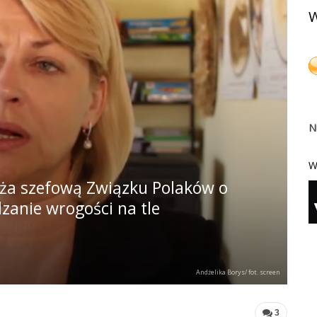
W
N
W
rża szefową Związku Polaków o
zanie wrogości na tle
Andżelika Borys/ fot. screen
3