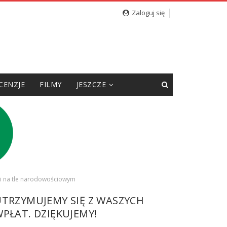
Zaloguj się
CENZJE
FILMY
JESZCZE
ci na tle narodowościowym
UTRZYMUJEMY SIĘ Z WASZYCH
PŁAT. DZIĘKUJEMY!