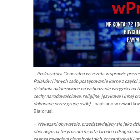
– Prokuratura Generalna wszczęła w sprawie prezes
Polaków i innych osób postępowanie karne z części
działania nakierowane na wzbudzanie wrogości na tl
cechy narodowościowe, religijne, językowe i innej pr
dokonane przez grupę osób)
– napisano w czwartko
Białorusi.
– Wskazani obywatele, przedstawiający się jako dz
obecnego na terytorium miasta Grodna i drugich mie
zaangażowaniem niepełnoletnich, zorganizowali i p