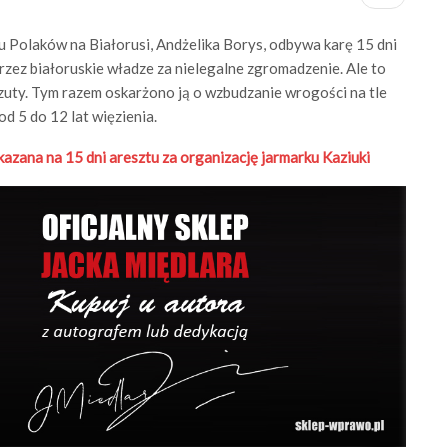
 Polaków na Białorusi, Andżelika Borys, odbywa karę 15 dni
rzez białoruskie władze za nielegalne zgromadzenie. Ale to
rzuty. Tym razem oskarżono ją o wzbudzanie wrogości na tle
d 5 do 12 lat więzienia.
zana na 15 dni aresztu za organizację jarmarku Kaziuki