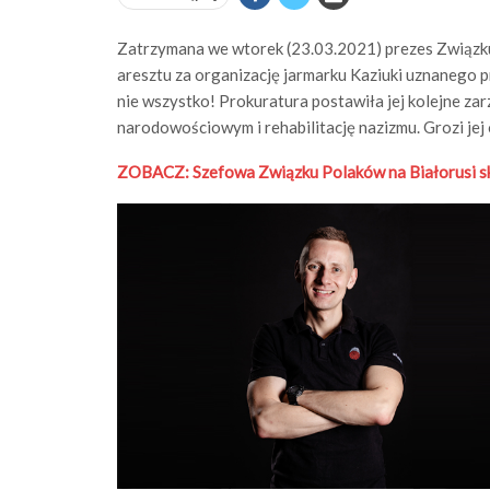
Zatrzymana we wtorek (23.03.2021) prezes Związku
aresztu za organizację jarmarku Kaziuki uznanego p
nie wszystko! Prokuratura postawiła jej kolejne za
narodowościowym i rehabilitację nazizmu. Grozi jej o
ZOBACZ: Szefowa Związku Polaków na Białorusi ska