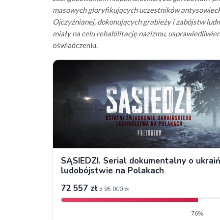
masowych gloryfikujących uczestników antysowieckic
Ojczyźnianej, dokonujących grabieży i zabójstw ludno
miały na celu rehabilitację nazizmu, usprawiedliwie
oświadczeniu.