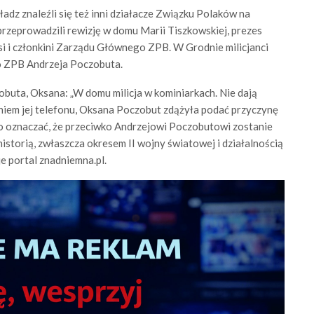
adz znaleźli się też inni działacze Związku Polaków na
przeprowadzili rewizję w domu Marii Tiszkowskiej, prezes
i i członkini Zarządu Głównego ZPB. W Grodnie milicjanci
o ZPB Andrzeja Poczobuta.
buta, Oksana: „W domu milicja w kominiarkach. Nie dają
niem jej telefonu, Oksana Poczobut zdążyła podać przyczynę
 to oznaczać, że przeciwko Andrzejowi Poczobutowi zostanie
istorią, zwłaszcza okresem II wojny światowej i działalnością
e portal znadniemna.pl.