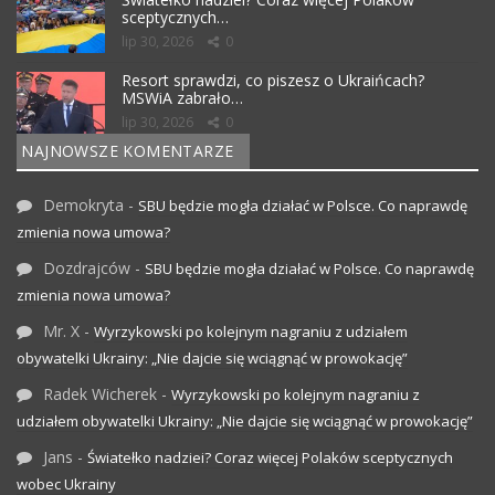
sceptycznych…
lip 30, 2026
0
Resort sprawdzi, co piszesz o Ukraińcach?
MSWiA zabrało…
lip 30, 2026
0
NAJNOWSZE KOMENTARZE
Demokryta
-
SBU będzie mogła działać w Polsce. Co naprawdę
zmienia nowa umowa?
Dozdrajców
-
SBU będzie mogła działać w Polsce. Co naprawdę
zmienia nowa umowa?
Mr. X
-
Wyrzykowski po kolejnym nagraniu z udziałem
obywatelki Ukrainy: „Nie dajcie się wciągnąć w prowokację”
Radek Wicherek
-
Wyrzykowski po kolejnym nagraniu z
udziałem obywatelki Ukrainy: „Nie dajcie się wciągnąć w prowokację”
Jans
-
Światełko nadziei? Coraz więcej Polaków sceptycznych
wobec Ukrainy