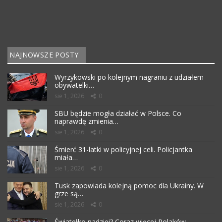
NAJNOWSZE POSTY
Wyrzykowski po kolejnym nagraniu z udziałem
obywatelki…
sie 1, 2026
0
SBU będzie mogła działać w Polsce. Co
naprawdę zmienia…
sie 1, 2026
0
Śmierć 31-latki w policyjnej celi. Policjantka
miała…
sie 1, 2026
0
Tusk zapowiada kolejną pomoc dla Ukrainy. W
grze są…
sie 1, 2026
0
Światełko nadziei? Coraz więcej Polaków