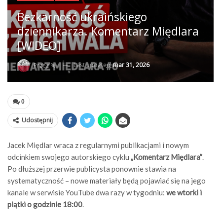
Bezkarność ukraińskiego
dziennikarza. Komentarz Międlara
[WIDEO]
Last updated
mar 31, 2026
Przez %
0
Udostępnij
Jacek Międlar wraca z regularnymi publikacjami i nowym
odcinkiem swojego autorskiego cyklu
„Komentarz Międlara”
.
Po dłuższej przerwie publicysta ponownie stawia na
systematyczność – nowe materiały będą pojawiać się na jego
kanale w serwisie
YouTube
dwa razy w tygodniu:
we wtorki i
piątki o godzinie 18:00
.