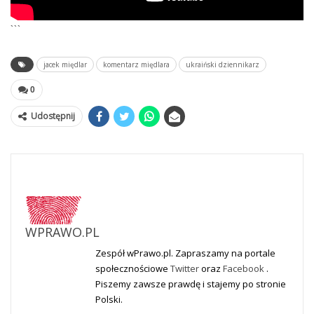
```
jacek międlar
komentarz międlara
ukraiński dziennikarz
0
Udostępnij
WPRAWO.PL
Zespół wPrawo.pl. Zapraszamy na portale
społecznościowe
Twitter
oraz
Facebook
.
Piszemy zawsze prawdę i stajemy po stronie
Polski.