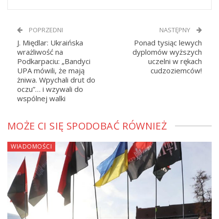
POPRZEDNI
NASTĘPNY
J. Międlar: Ukraińska
Ponad tysiąc lewych
wrażliwość na
dyplomów wyższych
Podkarpaciu: „Bandyci
uczelni w rękach
UPA mówili, że mają
cudzoziemców!
żniwa. Wpychali drut do
oczu”… i wzywali do
wspólnej walki
MOŻE CI SIĘ SPODOBAĆ RÓWNIEŻ
WIADOMOŚCI