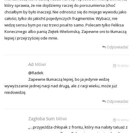
który sprawia, że nie dojdziemy raczej do porozumienia (choć
chciałbym by było inaczej). Nie odnosisz się do mojego wywodu jako
całości, tylko do jakichś pojedynczych fragmentów. Wybacz, nie
widzę sensu bym po raz trzeci pisał to samo. Polecam tylko Feliksa
Konecznego albo panią Ziętek-Wielomską. Zapewne oni to tłumaczą
lepiej i przejrzyściej ode mnie.
Odpowiadać
Ad
Mówi
% temu
@Radek
Zapewne tłumaczą lepiej, bo ja jedynie widzę
wywyższanie jednej nacji nad drugą, ale z racji wieku, może już
niedowidzę.
Odpowiadać
Zagłoba Sum
Mówi
% temu
„…przyjeżdża chłopak z frontu, który ma nabity tatuaż z