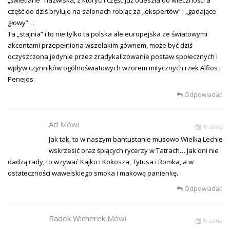
część do dziś bryluje na salonach robiąc za „ekspertów” i „gadające
głowy”…
Ta „stajnia” i to nie tylko ta polska ale europejska ze światowymi
akcentami przepełniona wszelakim gównem, może być dziś
oczyszczona jedynie przez zradykalizowanie postaw społecznych i
wpływ czynników ogólnoświatowych wzorem mitycznych rzek Alfios i
Penejos.
Odpowiadać
Ad
Mówi
% temu
Jak tak, to w naszym bantustanie musowo Wielką Lechię
wskrzesić oraz śpiących rycerzy w Tatrach… Jak oni nie
dadzą rady, to wzywać Kajko i Kokosza, Tytusa i Romka, a w
ostateczności wawelskiego smoka i makową panienkę.
Odpowiadać
Radek Wicherek
Mówi
% temu