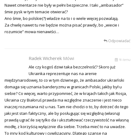
Nawet cmentarze nie były w pełni bezpieczne. I taki „ambasador”
śmie pysk w tym temacie otwierać?
Ano śmie, bo polskie(?) władze na to i o wiele więcej pozwalają.
Za chwilę nawet tu nie będzie można pisać prawdy, bo „wiecie i
rozumicie” mowa nienawiści…
Odpowiadać
Radek Wicherek
Mówi
% temu
Ale czy kogoś dziwi taka bezczelność? Skoro już
Ukrainka reprezentuje nas na arenie
międzynarodowej, to co w tym dziwnego, że ambasador ukraiński
domaga się uznania banderyzmu w granicach Polski, jakby był u
siebie? Co więcej, warto przypomnieć, że w krajach takich jak Rosja,
Ukraina czy Białoruś prawda ma względne znaczenie i jest nieco
inaczej rozumiana niż u nas. Tam nie chodzi o to, by dotrzeć do tego
jaki jest stan faktyczny, ale by posługując się względną (własną)
prawdą ugrać ile się tylko da i ukształtować rzeczywistość na własną
modłę, z korzyścią wyłącznie dla siebie. Trzeba mieć to na uwadze.
To inny kod kulturowy i cywilizacyjny. Dlatego szanse na