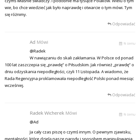
czymś właśnie świadczy. I podobnie ma tysiące Polaków. Wielu o tym
wie, bo chce wiedzieć jak było naprawdę i otwarcie o tym mówi. Tym
się różnimy.
Odpowiadać
Ad
Mówi
% temu
@Radek
W nawiązaniu do skali zakłamania. W Polsce od ponad
100 lat zaszczepia się „prawdę” o Piłsudskim. Jak również „prawdę” o
dniu odzyskania niepodległości, czyli 11 Listopada. A wiadomo, że
Rada Regencyjna proklamowała niepodległość Polski ponad miesiąc
wcześniej.
Odpowiadać
Radek Wicherek
Mówi
% temu
@Ad
Ja cały czas piszę o czymś innym. O pewnym zjawisku,
mentalności, które dzielą nasze narody i sposobem manipulowania,