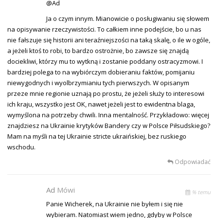
@Ad
Ja o czym innym. Mianowicie o posługiwaniu się słowem
na opisywanie rzeczywistości. To całkiem inne podejście, bo u nas
nie fałszuje się historii ani teraźniejszości na taką skalę, o ile w ogóle,
a jeżeli ktoś to robi, to bardzo ostrożnie, bo zawsze się znajdą
dociekliwi, którzy mu to wytkną i zostanie poddany ostracyzmowi. I
bardziej polega to na wybiórczym dobieraniu faktów, pomijaniu
niewygodnych i wyolbrzymianiu tych pierwszych. W opisanym
przeze mnie regionie uznają po prostu, że jeżeli służy to interesowi
ich kraju, wszystko jest OK, nawet jeżeli jest to ewidentna blaga,
wymyślona na potrzeby chwili. Inna mentalność. Przykładowo: więcej
znajdziesz na Ukrainie krytyków Bandery czy w Polsce Piłsudskiego?
Mam na myśli na tej Ukrainie stricte ukraińskiej, bez ruskiego
wschodu.
Odpowiadać
Ad
Mówi
% temu
Panie Wicherek, na Ukrainie nie byłem i się nie
wybieram. Natomiast wiem jedno, gdyby w Polsce