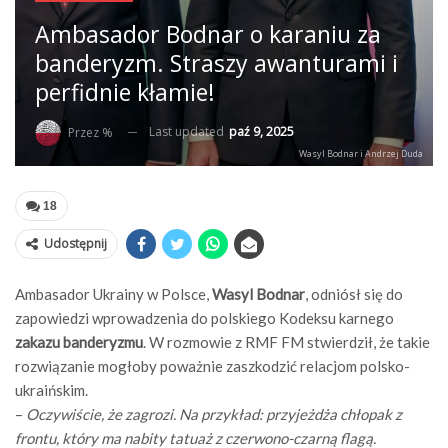
Ambasador Bodnar o karaniu za
banderyzm. Straszy awanturami i
perfidnie kłamie!
Last updated
paź 9, 2025
Przez %
Wasyl Bodnar i Andrzej Duda
18
Udostępnij
Ambasador Ukrainy w Polsce,
Wasyl Bodnar
, odniósł się do
zapowiedzi wprowadzenia do polskiego Kodeksu karnego
zakazu banderyzmu
. W rozmowie z RMF FM stwierdził, że takie
rozwiązanie mogłoby poważnie zaszkodzić relacjom polsko-
ukraińskim.
–
Oczywiście, że zagrozi. Na przykład: przyjeżdża chłopak z
frontu, który ma nabity tatuaż z czerwono-czarną flagą.