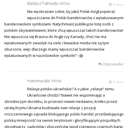
BadaczTalmudu
Mówi
% temu
Nie wyobrażam sobie, by jakiś Polak mógł popierać
wpuszczanie do Polski banderowców z wytatuowanymi
banderowskimi symbolami. Natychmiast publikujcie listę osób z
polskim obywatelstwem, które chcą wpuszczać takich banderowców!
Nie wpuszcza się Brauna do Anglii czy Kanady, choć nie ma
wytatuowanych swastyk na ciele i lewackie media nie są tym
oburzone, więc dlaczego mamy wpuszczać banderowców
wytatuowanych w nazistowskie symbole? :-))))
Odpowiadać
Hammurabi
Mówi
% temu
Relacje polsko-ukraińskie? A o jakie „relacje” temu
Ukraińcowi chodzi? Nawet nie wspominając o
zbrodniczym dorobku, to przecież nawet niedawno, krótko przed
utratą Krymu Ukraina budowała owe relacje z pozycji
roszczeniowego sąsiada blokującego polski handel, prześladującego
polską mniejszość na swoim terytorium i gloryfikującym pospolitych
zbrodniarzy, sadystów i zboczeńców spod czerwono-czarnych barw.