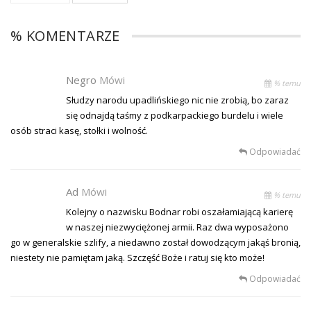
% KOMENTARZE
Negro
Mówi
% temu
Słudzy narodu upadlińskiego nic nie zrobią, bo zaraz
się odnajdą taśmy z podkarpackiego burdelu i wiele
osób straci kasę, stołki i wolność.
Odpowiadać
Ad
Mówi
% temu
Kolejny o nazwisku Bodnar robi oszałamiającą karierę
w naszej niezwyciężonej armii. Raz dwa wyposażono
go w generalskie szlify, a niedawno został dowodzącym jakąś bronią,
niestety nie pamiętam jaką. Szczęść Boże i ratuj się kto może!
Odpowiadać