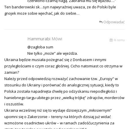
czerwono-czarną flagą. Zabrania mu się wjazdu….”
Ten banderowski sk…syn najwyraźniej uwaza, ze do Polski byle
gnojek moze sobie wjechać, jak do siebie…
Odpowiadać
Hammurabi
Mówi
% temu
@zagłoba sum
Nie tylko „może” ale wjeżdża.
Ukraina będzie musiała pożegnać się z Donbasem i innymi
przyległościami o czym coraz głośniej. Cicho natomiast co otrzyma w
zamian?
Należy przed odpowiedzią rozważyć zachowanie tzw. „Europy” w
stosunku do Ukrainy i porównać do analogicznej sytuacji, kiedy to
Polska została napadnięta chwilę po odzyskaniu niepodległości i
haniebnego targu ubitego przez „wielką trójkę” zdrajców, morderców
i oszustów.
Ukraina wcześniej niż się to wydaje dzisiejszym „miłosiernym”
upomni się o Zakerzonie – tereny na których dzisiaj już widać
wzmożone osadnictwo ukrów – w ramach zadośćuczynienia za