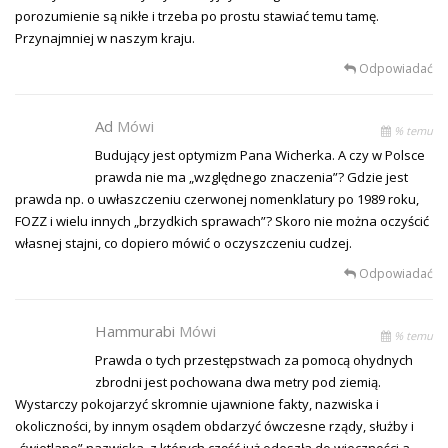
porozumienie są nikłe i trzeba po prostu stawiać temu tamę.
Przynajmniej w naszym kraju.
Odpowiadać
Ad
Mówi
% temu
Budujący jest optymizm Pana Wicherka. A czy w Polsce
prawda nie ma „względnego znaczenia”? Gdzie jest
prawda np. o uwłaszczeniu czerwonej nomenklatury po 1989 roku,
FOZZ i wielu innych „brzydkich sprawach”? Skoro nie można oczyścić
własnej stajni, co dopiero mówić o oczyszczeniu cudzej.
Odpowiadać
Hammurabi
Mówi
% temu
Prawda o tych przestępstwach za pomocą ohydnych
zbrodni jest pochowana dwa metry pod ziemią.
Wystarczy pokojarzyć skromnie ujawnione fakty, nazwiska i
okoliczności, by innym osądem obdarzyć ówczesne rządy, służby i
„świetlane” nazwiska, z których część już odeszła do wieczności a