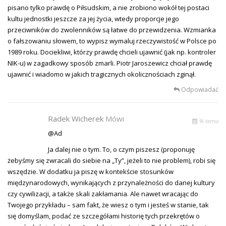
pisano tylko prawdę o Piłsudskim, a nie zrobiono wokół tej postaci
kultu jednostki jeszcze za jej życia, wtedy proporcje jego
przeciwników do zwolenników są łatwe do przewidzenia. Wzmianka
o fałszowaniu słowem, to wypisz wymaluj rzeczywistość w Polsce po
1989 roku. Dociekliwi, którzy prawdę chcieli ujawnić (jak np. kontroler
NIK-u) w zagadkowy sposób zmarli. Piotr Jaroszewicz chciał prawdę
ujawnić i wiadomo w jakich tragicznych okolicznościach zginął.
Odpowiadać
Radek Wicherek
Mówi
% temu
@Ad
Ja dalej nie o tym. To, o czym piszesz (proponuję
żebyśmy się zwracali do siebie na „Ty”, jeżeli to nie problem), robi się
wszędzie. W dodatku ja piszę w kontekście stosunków
międzynarodowych, wynikających z przynależności do danej kultury
czy cywilizacji, a także skali zakłamania. Ale nawet wracając do
Twojego przykładu – sam fakt, że wiesz o tym i jesteś w stanie, tak
się domyślam, podać ze szczegółami historię tych przekrętów o