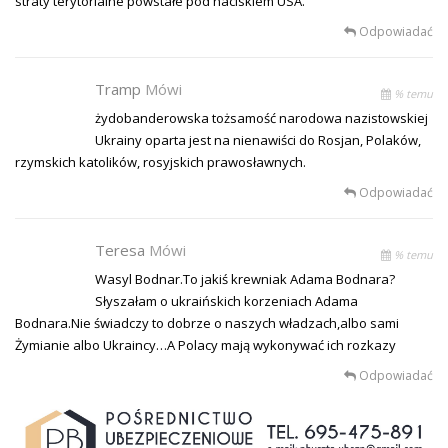
straty terytorialne powstałe pod naciskiem USA.
Odpowiadać
Tramp
Mówi
% temu
żydobanderowska tożsamość narodowa nazistowskiej
Ukrainy oparta jest na nienawiści do Rosjan, Polaków,
rzymskich katolików, rosyjskich prawosławnych.
Odpowiadać
Teresa
Mówi
% temu
Wasyl Bodnar.To jakiś krewniak Adama Bodnara?
Słyszałam o ukraińskich korzeniach Adama
Bodnara.Nie świadczy to dobrze o naszych władzach,albo sami
Żymianie albo Ukraincy…A Polacy mają wykonywać ich rozkazy
Odpowiadać