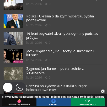
lip 25, 2026
0
Polska i Ukraina o dalszym wsparciu. Sybiha
podziękował…
lip 25, 2026
0
19-letni obywatel Ukrainy zatrzymany podczas
próby…
lip 25, 2026
0
Jacek Międlar dla „Do Rzeczy” o sukcesach i
kulisach…
lip 24, 2026
0
Zygmunt Jan Rumel – poeta, żołnierz
Batalionów…
lip 24, 2026
0
Cenzura po żydowsku?! Książki burzące
holocaustowe mity…
×
lip 23, 2026
0
ałkowicie niezależnie. Jeśli doceniasz naszą twórczość, wesprzyj jej rozwój.
NAJNOWSZE KOMENTARZE
WESPRZYJ AUTORA
PAYPAL
POSTAW KAWĘ