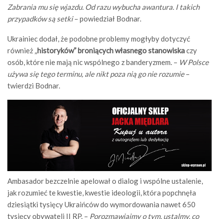
Zabrania mu się wjazdu. Od razu wybucha awantura. I takich
przypadków są setki
– powiedział Bodnar.
Ukrainiec dodał, że podobne problemy mogłyby dotyczyć
również „
historyków” broniących własnego stanowiska
czy
osób, które nie mają nic wspólnego z banderyzmem. –
W Polsce
używa się tego terminu, ale nikt poza nią go nie rozumie
–
twierdzi Bodnar.
Ambasador bezczelnie apelował o dialog i wspólne ustalenie,
jak rozumieć te kwestie, kwestie ideologii, która popchnęła
dziesiątki tysięcy Ukraińców do wymordowania nawet 650
tysięcy obywateli II RP. –
Porozmawiajmy o tym, ustalmy, co