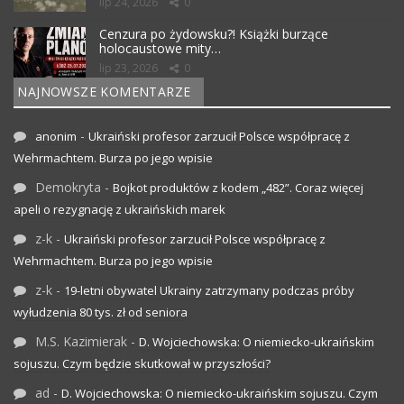
lip 24, 2026
0
Cenzura po żydowsku?! Książki burzące
holocaustowe mity…
lip 23, 2026
0
NAJNOWSZE KOMENTARZE
-
anonim
Ukraiński profesor zarzucił Polsce współpracę z
Wehrmachtem. Burza po jego wpisie
Demokryta
-
Bojkot produktów z kodem „482”. Coraz więcej
apeli o rezygnację z ukraińskich marek
z-k
-
Ukraiński profesor zarzucił Polsce współpracę z
Wehrmachtem. Burza po jego wpisie
z-k
-
19-letni obywatel Ukrainy zatrzymany podczas próby
wyłudzenia 80 tys. zł od seniora
M.S. Kazimierak
-
D. Wojciechowska: O niemiecko-ukraińskim
sojuszu. Czym będzie skutkował w przyszłości?
ad
-
D. Wojciechowska: O niemiecko-ukraińskim sojuszu. Czym