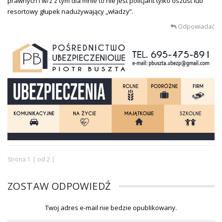
prawnych i w/z z tym dla mnie to nie jest policjant tylko oszust lub
resortowy głupek nadużywający „władzy”.
Odpowiadać
Strona 1 | od 2 |
ZOSTAW ODPOWIEDŹ
Twoj adres e-mail nie bedzie opublikowany.