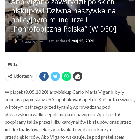
Abp Vigano zawstydził polskich
biskupów! Dziwna naszywka na
policyjnym mundurze i
„homofobiczna Polska” [WIDEO]
Last updated
maj 15, 2020
Przez %
12
Udostępnij
W piątek (8.05.2020) arcybiskup Carlo Maria Viganò, były
nuncjusz papieski w USA, opublikował apel do Kościoła i świata,
w którym ostrzega przed tyranią wprowadzaną pod
płaszczykiem walki z epidemią koronawirusa. Apel został
podpisany także przez kilku kardynałów i biskupów oraz przez
intelektualistów, lekarzy, adwokatów, dziennikarzy i
przedsiębiorców. Abp Vigano wskazuje, że pod pretekstem