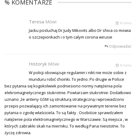
% KOMENTARZE
Teresa
Mówi
% temu
Jacku posluchaj Dr Judy Mikovits albo Dr shiva co mowia
o szczepionkach i o tym calym corona wirusie
Odpowiadać
Historyk
Mówi
% temu
W policji obowiązuje regulamin i nikt nie może sobie z
munduru robić choinki. To jedno. Po drugie w Polsce
bez pytania się kogokolwiek podniesiono normy natężenia pola
elekromagnetycznego stukrotnie. Powtarzam stukrotnie. Dodatkowo
uznano ,że anteny GSM są strukturą strategiczną i wprowadzono
przepis pozwalający ich zamontowanie na prywatnym terenie bez
pytania o zgodę właściciela. To są fakty . Osobiście sprawdzałem
natężenie pola elektromagnetycznego w Warszawie. Są miejsca , w
których zabrakło skali na mierniku. To według Pana nieistotne. To
życzę zdrowia.