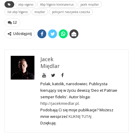
abp vigano
Abp Vigano koronawirus
jacek międlar
list abp Vigano
międlar
policjant naszywka czaszka
12
Udostępnij
Jacek
Międlar
Polak, katolik, narodowiec. Publicysta
kierujący się w życiu dewizą 'Deo et Patriae
semper fidelis'. Autor bloga:
http://jacekmiedlar.pl
.
Podobają Ci się moje publikacje? Możesz
mnie wesprzeć
KLIKNIJ TUTAJ
Dziękuję.