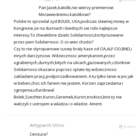
Pan Jacek,katolik,nie wierzy premierowi
Morawieckiemu katolikowi?
Polske to sprzedal zyd BOLEK, USA,podczas slawnej mowy w
Kongresie,ze na durniach i biednych sie robi najlepsze
interesy.To chwalebne dzielo Solidarnosci,kontynuowane
przez pien Solidarnosci. O co wiec chodzi?
Czy to nie styropianowe cuvwy braly kase od CIA,ALF-CIO,BND,i
innych darczyncow. Wdziecznosc amerykanom,przez
ograbienych,durnych,bitych na ulicach,gazowanych,czlonkow
Solidarnosci okazano poprzez splate tej wdziecznosci
zakladami pracy,podporzadkowaniem. A tu tylko lanie w pis jak
w beben,choc ich fanem nie jestem. Korzen zaprzedania i
zgnojenia,ufundowal
Bolek,Szechter,Kuron,Geremek,Kuron,trockisci,ktorzy nie
walczyli z ustrojem a wladza i o wladze. Ament.
Antyparch
Mówi
% temu
Cenzura?