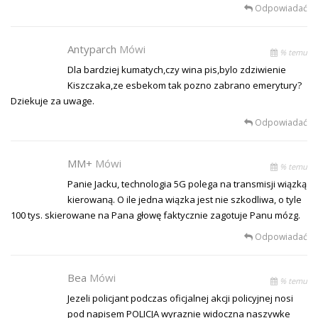
Odpowiadać
Antyparch
Mówi
% temu
Dla bardziej kumatych,czy wina pis,bylo zdziwienie
Kiszczaka,ze esbekom tak pozno zabrano emerytury?
Dziekuje za uwage.
Odpowiadać
MM+
Mówi
% temu
Panie Jacku, technologia 5G polega na transmisji wiązką
kierowaną. O ile jedna wiązka jest nie szkodliwa, o tyle
100 tys. skierowane na Pana głowę faktycznie zagotuje Panu mózg.
Odpowiadać
Bea
Mówi
% temu
Jezeli policjant podczas oficjalnej akcji policyjnej nosi
pod napisem POLICJA wyraznie widoczna naszywke