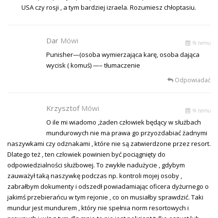
USA czy rosji , a tym bardziej izraela. Rozumiesz chłoptasiu.
Dar
Mówi
% temu
Punisher—(osoba wymierzająca karę, osoba dająca
wycisk ( komuś) —– tłumaczenie
Odpowiadać
Krzysztof
Mówi
% temu
O ile mi wiadomo ,żaden człowiek będący w służbach
mundurowych nie ma prawa go przyozdabiać żadnymi
naszywkami czy odznakami , które nie są zatwierdzone przez resort.
Dlatego też , ten człowiek powinien być pociągnięty do
odpowiedzialności służbowej. To zwykłe nadużycie , gdybym
zauważył taką naszywkę podczas np. kontroli mojej osoby ,
zabrałbym dokumenty i odszedł powiadamiając oficera dyżurnego o
jakimś przebierańcu w tym rejonie , co on musiałby sprawdzić. Taki
mundur jest mundurem , który nie spełnia norm resortowych i