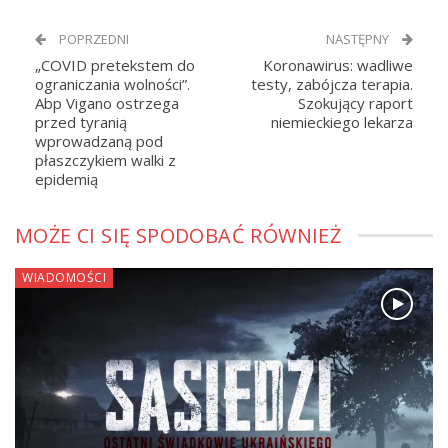
POPRZEDNI
NASTĘPNY
„COVID pretekstem do
Koronawirus: wadliwe
ograniczania wolności”.
testy, zabójcza terapia.
Abp Vigano ostrzega
Szokujący raport
przed tyranią
niemieckiego lekarza
wprowadzaną pod
płaszczykiem walki z
epidemią
MOŻE CI SIĘ SPODOBAĆ RÓWNIEŻ
WIADOMOŚCI