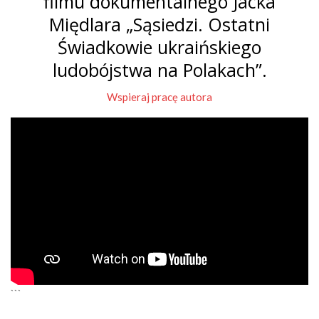
filmu dokumentalnego Jacka
Międlara „Sąsiedzi. Ostatni
Świadkowie ukraińskiego
ludobójstwa na Polakach”.
Wspieraj pracę autora
```