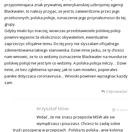
przypominajaca znak prywatnej amerykanskiej uzbrojonej agencji
Blackwater, to nalezy przyjac, ze jest to zatwierdzone przez jego
przelozonych, polska policje, oznaczenie jego przynaleznosci do tej
grupy.
Gdyby mialo byc inaczej, wowczas przedstawiciele polskiej policji
powinni wyjasnic ta okolicznosc obywatelom, ewentualnie
zaprzeczyc oficjalnie temu. Do tej pory nie slyszalam oficjalnego
zdementowania takiego stanowiska. Dziwi mnie Jacku, ze ty chcesz
nam wmowic, ze to co widzimy (oznaczenie Blackwater na mundurze
polskiej policji) nie jest tym co widzimy. A polska policja milczy… Dziwi
mnie, ze bez zglebienia sprawy, jak to sam mowiles, popierales
panike dotyczaca coronavirusa… Wnioski powinien wyciagnac kazdy
sam.
Odpowiadać
Krzysztof
Mówi
% temu
Widać , że nie znasz przepisów MSW ale sie
wymądrzasz i pouczasz. Chcesz to zadaj sobie
trud i poszperaj w przepisach . Polska to polska , anie kolonia