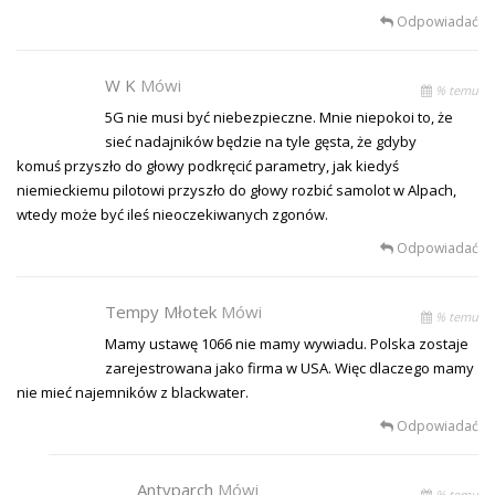
Odpowiadać
W K
Mówi
% temu
5G nie musi być niebezpieczne. Mnie niepokoi to, że
sieć nadajników będzie na tyle gęsta, że gdyby
komuś przyszło do głowy podkręcić parametry, jak kiedyś
niemieckiemu pilotowi przyszło do głowy rozbić samolot w Alpach,
wtedy może być ileś nieoczekiwanych zgonów.
Odpowiadać
Tempy Młotek
Mówi
% temu
Mamy ustawę 1066 nie mamy wywiadu. Polska zostaje
zarejestrowana jako firma w USA. Więc dlaczego mamy
nie mieć najemników z blackwater.
Odpowiadać
Antyparch
Mówi
% temu