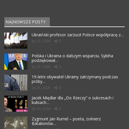
NAJNOWSZE POSTY
Ukraiński profesor zarzucił Polsce współpracę z…
lip 25, 2026
0
Polska i Ukraina o dalszym wsparciu. Sybiha
podziękował…
lip 25, 2026
0
19-letni obywatel Ukrainy zatrzymany podczas
próby…
lip 25, 2026
0
Jacek Międlar dla „Do Rzeczy” o sukcesach i
kulisach…
lip 24, 2026
0
Zygmunt Jan Rumel – poeta, żołnierz
Batalionów…