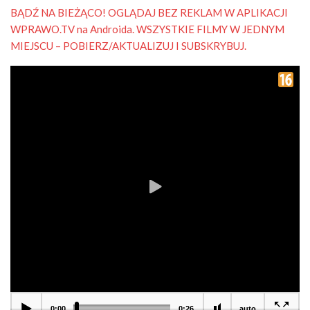
BĄDŹ NA BIEŻĄCO! OGLĄDAJ BEZ REKLAM W APLIKACJI
WPRAWO.TV na Androida. WSZYSTKIE FILMY W JEDNYM
MIEJSCU – POBIERZ/AKTUALIZUJ I SUBSKRYBUJ.