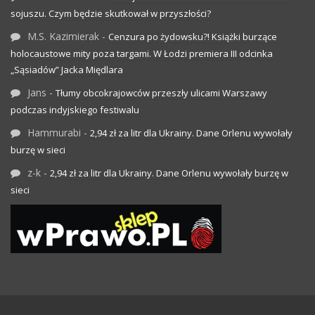
sojuszu. Czym będzie skutkował w przyszłości?
M.S. Kazimierak
-
Cenzura po żydowsku?! Książki burzące
holocaustowe mity poza targami. W Łodzi premiera III odcinka
„Sąsiadów” Jacka Międlara
Jans
-
Tłumy obcokrajowców przeszły ulicami Warszawy
podczas indyjskiego festiwalu
Hammurabi
-
2,94 zł za litr dla Ukrainy. Dane Orlenu wywołały
burzę w sieci
z-k
-
2,94 zł za litr dla Ukrainy. Dane Orlenu wywołały burzę w
sieci