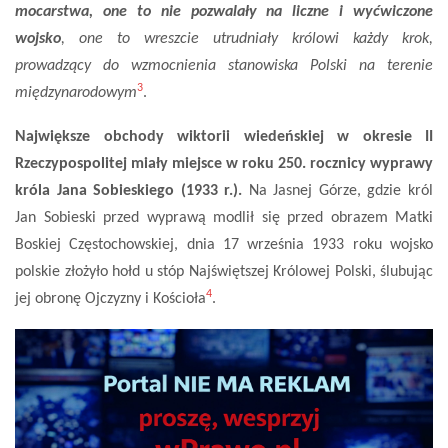
mocarstwa, one to nie pozwalały na liczne i wyćwiczone
wojsko
, one to wreszcie utrudniały królowi każdy krok,
prowadzący do wzmocnienia stanowiska Polski na terenie
3
międzynarodowym
.
Największe obchody wiktorii wiedeńskiej w okresie II
Rzeczypospolitej miały miejsce w roku 250. rocznicy wyprawy
króla Jana Sobieskiego (1933 r.).
Na Jasnej Górze, gdzie król
Jan Sobieski przed wyprawą modlił się przed obrazem Matki
Boskiej Częstochowskiej, dnia 17 września 1933 roku wojsko
polskie złożyło hołd u stóp Najświętszej Królowej Polski, ślubując
4
jej obronę Ojczyzny i Kościoła
.