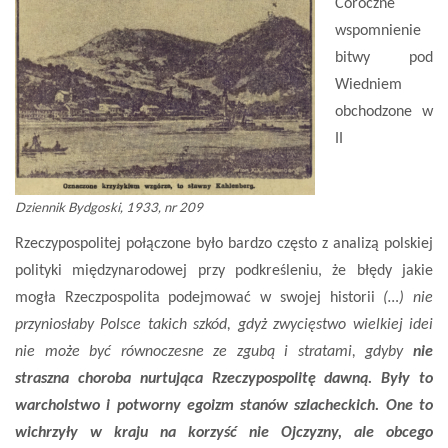
Coroczne
wspomnienie
bitwy pod
Wiedniem
obchodzone w
II
Dziennik Bydgoski, 1933, nr 209
Rzeczypospolitej połączone było bardzo często z analizą polskiej
polityki międzynarodowej przy podkreśleniu, że błędy jakie
mogła Rzeczpospolita podejmować w swojej historii
(…) nie
przyniosłaby Polsce takich szkód, gdyż zwycięstwo wielkiej idei
nie może być równoczesne ze zgubą i stratami, gdyby
nie
straszna choroba nurtująca Rzeczypospolitę dawną. Były to
warcholstwo i potworny egoizm stanów szlacheckich. One to
wichrzyły w kraju na korzyść nie Ojczyzny, ale obcego