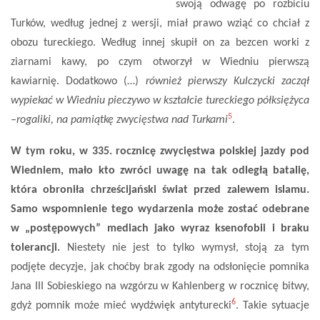
swoją odwagę po rozbiciu
Turków, według jednej z wersji, miał prawo wziąć co chciał z
obozu tureckiego. Według innej skupił on za bezcen worki z
ziarnami kawy, po czym otworzył w Wiedniu pierwszą
kawiarnię. Dodatkowo (…)
również pierwszy Kulczycki zaczął
wypiekać w Wiedniu pieczywo w kształcie tureckiego półksiężyca
5
–rogaliki, na pamiątkę zwycięstwa nad Turkami
.
W tym roku, w 335. rocznicę zwycięstwa polskiej jazdy pod
Wiedniem, mało kto zwróci uwagę na tak odległą batalię,
która obroniła chrześcijański świat przed zalewem islamu.
Samo wspomnienie tego wydarzenia może zostać odebrane
w „postępowych” mediach jako wyraz ksenofobii i braku
tolerancji.
Niestety nie jest to tylko wymysł, stoją za tym
podjęte decyzje, jak choćby brak zgody na odsłonięcie pomnika
Jana III Sobieskiego na wzgórzu w Kahlenberg w rocznicę bitwy,
6
gdyż pomnik może mieć wydźwięk antyturecki
. Takie sytuacje