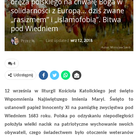
oręża polskiego na chwałę Boga w
solidarności z Europą… dziś zwane
„rasizmem” i „islamofobią”. Bitwa
pod Wiedniem
Last updated
wrz 12, 2018
Przez %
Autor: Miroslaw Szeib
4
Udostępnij
12 września w liturgii Kościoła Katolickiego jest święto
Wspomnienia Najświętszego Imienia Maryi. Święto to
ustanowił papież Innocenty XI na pamiątkę zwycięstwa pod
Wiedniem 1683 roku. Polska po odzyskaniu niepodległości
położyła wielki nacisk na patriotyczne wychowanie swoich
obywateli, czego świadectwem było otoczenie weteranów