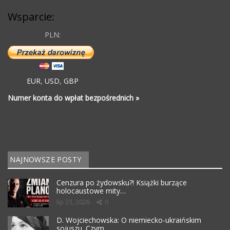
Wsparcie:
PLN:
EUR
,
USD
,
GBP
Numer konta do wpłat bezpośrednich »
NAJNOWSZE POSTY
Cenzura po żydowsku?! Książki burzące
holocaustowe mity…
lip 23, 2026
0
D. Wojciechowska: O niemiecko-ukraińskim
sojuszu. Czym…