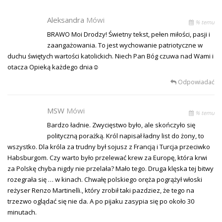
Aleksandra
Mówi
% temu
BRAWO Moi Drodzy! Świetny tekst, pełen miłości, pasji i
zaangażowania. To jest wychowanie patriotyczne w
duchu świętych wartości katolickich. Niech Pan Bóg czuwa nad Wami i
otacza Opieką każdego dnia☺
Odpowiadać
MSW
Mówi
% temu
Bardzo ładnie. Zwycięstwo było, ale skończyło się
polityczną porażką. Król napisał ładny list do żony, to
wszystko. Dla króla za trudny był sojusz z Francją i Turcja przeciwko
Habsburgom. Czy warto było przelewać krew za Europę, która krwi
za Polskę chyba nigdy nie przelała? Mało tego. Druga klęska tej bitwy
rozegrała się … w kinach. Chwałę polskiego oręża pogrążył włoski
reżyser Renzo Martinelli., który zrobił taki pazdziez, że tego na
trzezwo oglądać się nie da. A po pijaku zasypia się po około 30
minutach.