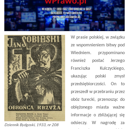
W prasie polskiej, w związku
ze wspomnieniem bitwy pod
Wiedniem. przypominano
również postać Jerzego
Franciszka Kulczyckiego,
ukazując polski zmysł
przedsiębiorczości. On to
przeszedł w przebraniu przez
obóz turecki, przenosząc do
oblężonego miasta ważne
informacje o zbliżającej się
odsieczy. W nagrodę za
Dziennik Bydgoski, 1933, nr 208