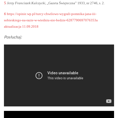
5
Jerzy Franciszek Kulczycki
, „Gazeta Święteczna” 1933, nr 2746, s. 2.
6
https://opinie.wp.pl/turcy-chwilowo-wygrali-pomnika-jana-iii-
sobieskiego-na-razie-w-wiedniu-nie-bedzie-6287790697076353a
aktualizacja 11.09.2018
Posłuchaj: