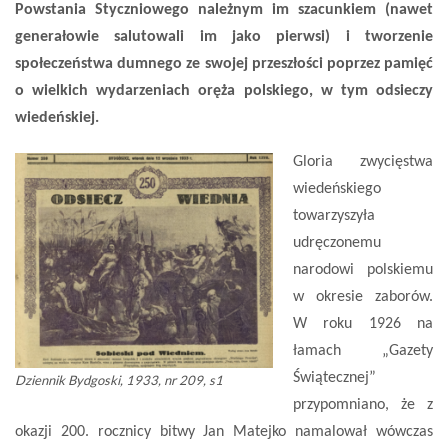
Powstania Styczniowego należnym im szacunkiem (nawet
generałowie salutowali im jako pierwsi) i tworzenie
społeczeństwa dumnego ze swojej przeszłości poprzez pamięć
o wielkich wydarzeniach oręża polskiego, w tym odsieczy
wiedeńskiej.
Gloria zwycięstwa
wiedeńskiego
towarzyszyła
udręczonemu
narodowi polskiemu
w okresie zaborów.
W roku 1926 na
łamach „Gazety
Świątecznej”
Dziennik Bydgoski, 1933, nr 209, s1
przypomniano, że z
okazji 200. rocznicy bitwy Jan Matejko namalował wówczas