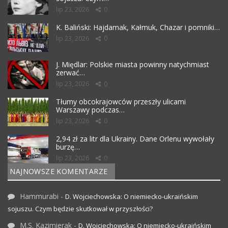
lip 23, 2026
0
K. Baliński: Hajdamak, Kałmuk, Chazar i pomniki…
lip 23, 2026
0
J. Międlar: Polskie miasta powinny natychmiast
zerwać…
lip 23, 2026
0
Tłumy obcokrajowców przeszły ulicami
Warszawy podczas…
lip 23, 2026
0
2,94 zł za litr dla Ukrainy. Dane Orlenu wywołały
burzę…
lip 23, 2026
0
NAJNOWSZE KOMENTARZE
Hammurabi
-
D. Wojciechowska: O niemiecko-ukraińskim
sojuszu. Czym będzie skutkował w przyszłości?
M.S. Kazimierak
-
D. Wojciechowska: O niemiecko-ukraińskim