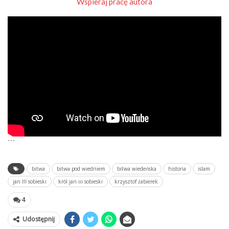
Wspieraj pracę autora
```
bitwa
bitwa pod wiedniem
bitwa wiedeńska
historia
islam
jan III sobieski
król jan iii sobieski
krzysztof żabierek
4
Udostępnij