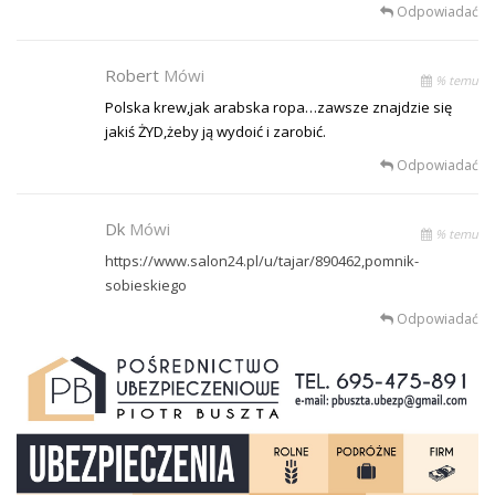
Odpowiadać
Robert
Mówi
% temu
Polska krew,jak arabska ropa…zawsze znajdzie się
jakiś ŻYD,żeby ją wydoić i zarobić.
Odpowiadać
Dk
Mówi
% temu
https://www.salon24.pl/u/tajar/890462,pomnik-
sobieskiego
Odpowiadać