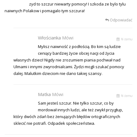
zyd to szczur niewarty pomocy! I szkoda ze bylo tylu
naiwnych Polakow i pomagalo tym szczura!
Odpowiadać
Włościanka
Mówi
% temu
Mylisz naiwność z podłością. Bo kim są ludzie
ceniący bardziej życie obcej nacji od życia
własnych dzieci! Nigdy nie zrozumiem piania pochwał nad
Ulmami i innymi zwyrodnialcami. Żydzi mogli szukać pomocy
dalej. Malutkim dzieciom nie dano takiej szansy.
Matka
Mówi
% temu
Sam jesteś szczur. Nie tylko szczur, co by
mordował innych ludzi, ale też zwykł przygłup,
który dwóch zdań bez żenujących błędów ortograficznych
sklecić nie potrafi. Odpadek społeczeństwa.