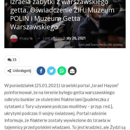
Izraela zabytki z warszawskiego
getta. Oświadczenie ŻIH, Muzeum
POLIN i Muzeum Getta
Warszawskiego
Last updated
sty 26, 2021
Przez %
Żydzi pod Ścianą Płaczu/ fot. pixabay
15
Udostępnij
W poniedziałek (25.01.2021) izraelski portal „Israel Hayom”
poinformował, że na terenie byłego getta warszawskiego
odkryto bunkier ze stuletnimi filakteriami [pudełeczka z
cytatami z Tory używane podczas modlitwy – przyp. red.],
ukrytymi podczas II wojny światowej. Portal radośnie
informuje, że filakterie zostały wywiezione do Izraela w
tajemnicy przed polskimi władzami. To jest kradzież, ale Żydzi są