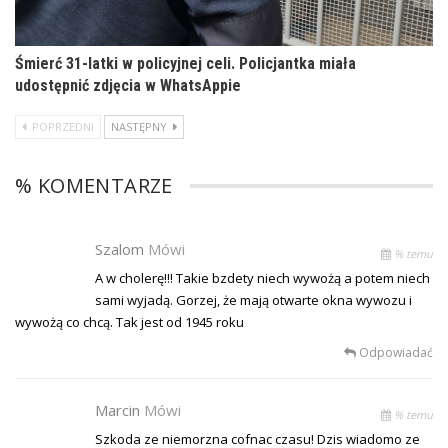
Śmierć 31-latki w policyjnej celi. Policjantka miała
udostępnić zdjęcia w WhatsAppie
POPRZEDNI
NASTĘPNY
% KOMENTARZE
Szalom
Mówi
% temu
A w cholerę!!! Takie bzdety niech wywożą a potem niech
sami wyjadą. Gorzej, że mają otwarte okna wywozu i
wywożą co chcą. Tak jest od 1945 roku
Odpowiadać
Marcin
Mówi
% temu
Szkoda ze niemorzna cofnac czasu! Dzis wiadomo ze