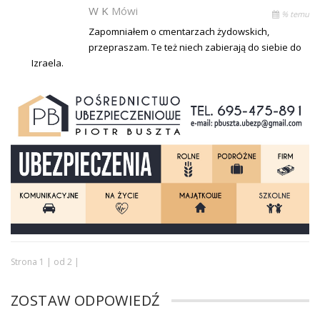
W K
Mówi
% temu
Zapomniałem o cmentarzach żydowskich,
przepraszam. Te też niech zabierają do siebie do
Izraela.
Strona 1 | od 2 |
ZOSTAW ODPOWIEDŹ