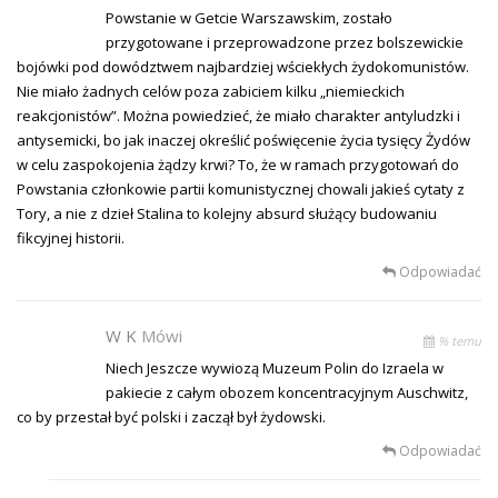
Powstanie w Getcie Warszawskim, zostało
przygotowane i przeprowadzone przez bolszewickie
bojówki pod dowództwem najbardziej wściekłych żydokomunistów.
Nie miało żadnych celów poza zabiciem kilku „niemieckich
reakcjonistów”. Można powiedzieć, że miało charakter antyludzki i
antysemicki, bo jak inaczej określić poświęcenie życia tysięcy Żydów
w celu zaspokojenia żądzy krwi? To, że w ramach przygotowań do
Powstania członkowie partii komunistycznej chowali jakieś cytaty z
Tory, a nie z dzieł Stalina to kolejny absurd służący budowaniu
fikcyjnej historii.
Odpowiadać
W K
Mówi
% temu
Niech Jeszcze wywiozą Muzeum Polin do Izraela w
pakiecie z całym obozem koncentracyjnym Auschwitz,
co by przestał być polski i zaczął był żydowski.
Odpowiadać