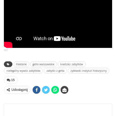
```
filakterie
getto warszawskie
kradzież zabytków
nielegalny wywóz zabytków
zabytki z getta
żydowski instytut historyczny
15
Udostępnij