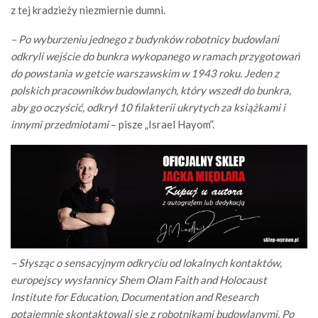
z tej kradzieży niezmiernie dumni.
– Po wyburzeniu jednego z budynków robotnicy budowlani
odkryli wejście do bunkra wykopanego w ramach przygotowań
do powstania w getcie warszawskim w 1943 roku. Jeden z
polskich pracowników budowlanych, który wszedł do bunkra,
aby go oczyścić, odkrył 10 filakterii ukrytych za książkami i
innymi przedmiotami
– pisze „Israel Hayom”.
– Słysząc o sensacyjnym odkryciu od lokalnych kontaktów,
europejscy wysłannicy Shem Olam Faith and Holocaust
Institute for Education, Documentation and Research
potajemnie skontaktowali się z robotnikami budowlanymi. Po