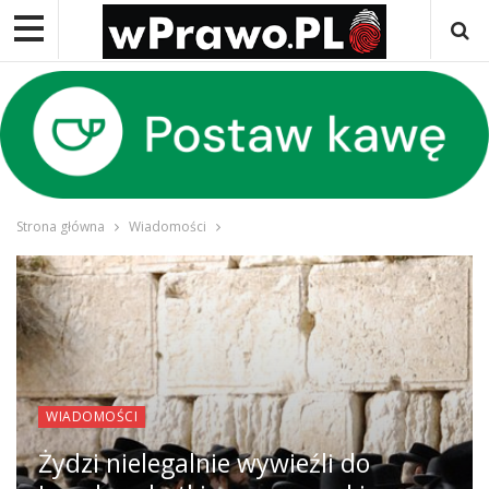
Strona główna
Wiadomości
WIADOMOŚCI
Żydzi nielegalnie wywieźli do