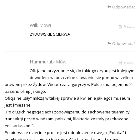
Odpowiadać
Wilk
Mówi
% temu
ZYDOWSKIE SCIERWA
Odpowiadać
Hammurabi
Mówi
% temu
Oficjalne przyznanie się do takiego czynu jest kolejnym
dowodem na bezczelne stawianie się ponad wszelkim
prawem przez Żydów. Widać czara goryczy w Polsce ma pojemność
basenu olimpijskiego.
Oficjalne „siły” milczą w takiej sprawie a kwilenie jakiegoś muzeum
jest śmieszne.
„Po długich negocjacjach i zobowiązaniu do zachowania tajemnicy
transakcji przed władzami polskimi, filakterie zostały przekazane
emisariuszom”…
Po pierwsze dziecinie proste jest odnalezienie owego „Polaka” i
przykładne ukaranie za ten czyn. Wystarczy chcieć – tzn. mieć