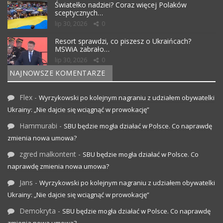
Światełko nadziei? Coraz więcej Polaków
sceptycznych…
lip 30, 2026
0
Resort sprawdzi, co piszesz o Ukraińcach?
MSWiA zabrało…
lip 30, 2026
0
NAJNOWSZE KOMENTARZE
Flex
-
Wyrzykowski po kolejnym nagraniu z udziałem obywatelki
Ukrainy: „Nie dajcie się wciągnąć w prowokację”
Hammurabi
-
SBU będzie mogła działać w Polsce. Co naprawdę
zmienia nowa umowa?
zgred malkontent
-
SBU będzie mogła działać w Polsce. Co
naprawdę zmienia nowa umowa?
Jans
-
Wyrzykowski po kolejnym nagraniu z udziałem obywatelki
Ukrainy: „Nie dajcie się wciągnąć w prowokację”
Demokryta
-
SBU będzie mogła działać w Polsce. Co naprawdę
zmienia nowa umowa?