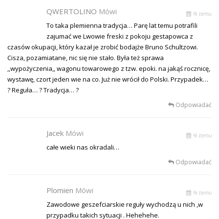
QWERTOLINO
Mówi
% temu
To taka plemienna tradycja… Parę lat temu potrafili
zajumać we Lwowie freski z pokoju gestapowca z
czasów okupacji, który kazał je zrobić bodajże Bruno Schultzowi.
Cisza, pozamiatane, nic się nie stało. Była też sprawa
,,wypożyczenia,, wagonu towarowego z tzw. epoki. na jakąś rocznicę,
wystawę, czort jeden wie na co. Już nie wrócił do Polski. Przypadek…
? Reguła… ? Tradycja… ?
Odpowiadać
Jacek
Mówi
% temu
całe wieki nas okradali…
Odpowiadać
Plomien
Mówi
% temu
Zawodowe geszefciarskie reguły wychodzą u nich ,w
przypadku takich sytuacji . Hehehehe.