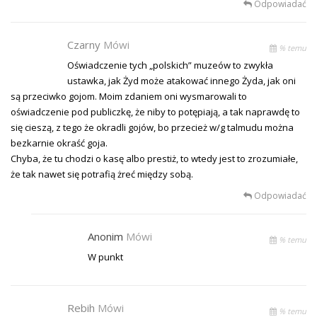
Odpowiadać
Czarny
Mówi
% temu
Oświadczenie tych „polskich” muzeów to zwykła
ustawka, jak Żyd może atakować innego Żyda, jak oni
są przeciwko gojom. Moim zdaniem oni wysmarowali to
oświadczenie pod publiczkę, że niby to potępiają, a tak naprawdę to
się cieszą, z tego że okradli gojów, bo przecież w/g talmudu można
bezkarnie okraść goja.
Chyba, że tu chodzi o kasę albo prestiż, to wtedy jest to zrozumiałe,
że tak nawet się potrafią żreć między sobą.
Odpowiadać
Anonim
Mówi
% temu
W punkt
Rebih
Mówi
% temu