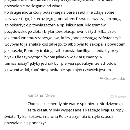
pozwolenie na ściganie od władz.
Po drugie idiota który połasił się na parę szekli, nie zdaje sobie
sprawy z tego, że teraz jego „kontrahenci” swoim zwyczajem mogą
go oskarżyć o przywłaszczenie np. kilkunastu kilogramów
pożydowskiego złota i brylantów, płacąc również tych kilka szekli
jakiemuś innemu szabesgojowi, który „pod przysięgą zaświadczy”!
Gdybym to ja znalazł coś takiego, to albo bym to zakopał z powrotem
jak puszkę Pandory traktując albo powiadomiłbym media by przy
błysku fleszy wytrącić Żydom jakiekolwiek argumenty. A
„emisariuszy” gdyby jednak byli pierwsi spuściłbym ze schodów
głowami w dół, choć niespotykanie spokojny człowiek jestem.
Odpowiadać
Santana
Mówi
% temu
Złodziejskie mendy nie warte splunięcia. Nic dziwnego,
że te kreatury były wypędzane z każdego kraju Europy i
świata. Tylko litościwa i naiwna Polska trzymała ich tyle czasu i
pozwalała się panoszyć.