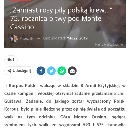
„Zamiast rosy piły polską krew…”
75. rocznica bitwy pod Monte
Cassino
Last updated
maj 22, 2019
Przez %
Maki z Monte Cassino
1
Udostępnij
II Korpus Polski, walcząc w składzie 8 Armii Brytyjskiej, w
czasie kampanii włoskiej otrzymał zadanie przełamania Linii
Gustawa. Zadanie, do jakiego został wyznaczony Polski
Korpus, było pilnie śledzone przez opinię świata od początku
walk na tym odcinku. Góra Monte Cassino, będąca
symbolem tych walk, ze wzgórzami 593 i 575 stanowiła