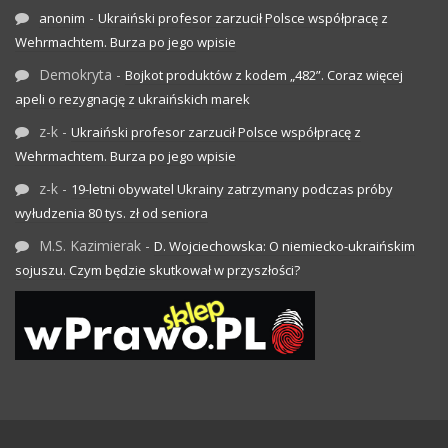
-
anonim
Ukraiński profesor zarzucił Polsce współpracę z
Wehrmachtem. Burza po jego wpisie
Demokryta
-
Bojkot produktów z kodem „482”. Coraz więcej
apeli o rezygnację z ukraińskich marek
z-k
-
Ukraiński profesor zarzucił Polsce współpracę z
Wehrmachtem. Burza po jego wpisie
z-k
-
19-letni obywatel Ukrainy zatrzymany podczas próby
wyłudzenia 80 tys. zł od seniora
M.S. Kazimierak
-
D. Wojciechowska: O niemiecko-ukraińskim
sojuszu. Czym będzie skutkował w przyszłości?