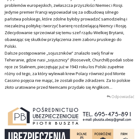
problemów europejskich, zwłaszcza przyszłości Niemiec i Rosji.
Jedynie premier Francji wypowiadał się za odbudową silnego
państwa polskiego, które zdolne byłoby prowadzić samodzielną i
niezależną politykę i tworzyć barierę rozdzielającą Niemcy i Rosję.
Zdecydowanie sprzeciwiał się temu szef rządu Wielkiej Brytanii,
obawiając się skutków przyłączenia ziem zaboru pruskiego do
Polski.
Dalsze postępowanie „sojuszników” znalazło swój finał w
Teheranie, gdzie nasi „sojusznicy” (Roosevelt, Churchill) podali sobie
ręce ze Stalinem, pieczętując już w 1943 roku los Polski zupełnie
różny od tego, za który wylewali krew Polacy również pod Monte
Cassino pojęcia nie mając, że zostali podle zdradzeni. Za to polskie
złoto uratowane przed Niemcami przydało się Anglikom…
Odpowiadać