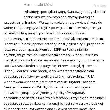
Hammurabi
Mówi
% temu
Od samego początku II wojny światowej Polacy składali
daninę krwi wpierw broniąc ojczyzny, później na
wszystkich jej frontach. Walczyli z nadzieją na powrót w chwale do
wolnej i niepodległej. Walczyli z poświęceniem nie wiedząc, że byli
jedynie poklepywanym po plecach i od czasu do czasu
dekorowanym medalami mięsem armatnim. Tak, mięsem armatnim!
Dlaczego? Bo nasi „sprzymierzeńcy” nasi „sojusznicy” i „przyjaciele”
jeszcze przed napaścią Niemiec i ZSRR na Polskę nie mieli
najmniejszego zamiaru udzielić nam pomocy. Skazali Polskę na
niebyt jak zawsze kierując się własnymi interesami, podobnie jak to
robili w czasie konferencji paryskiej. Przewodniczył jej premier
Francji, Georges Clemenceau, który wraz z przedstawicielami
pozostałych państw tzw. wielkiej czwórki – prezydentem USA,
Woodrowem Wilsonem, premierem Wielkiej Brytanii, Davidem L.
Georgem i premierem Włoch, Vittorio E. Orlando – odgrywał
pierwszorzędną rolę. W gronie tych polityków zapadały
najważniejsze decyzje i w niewielkim stopniu liczyli się oni z opiniami
pozostałych uczestników konferencji. Ich opinie w sprawie polskiej
były podzielone. Rozważana ona była w szerszym kontekście