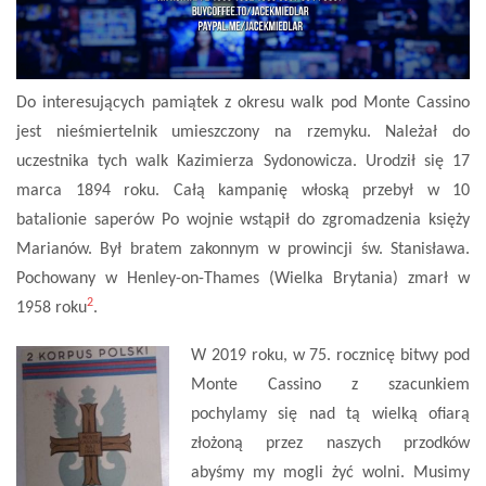
Do interesujących pamiątek z okresu walk pod Monte Cassino
jest nieśmiertelnik umieszczony na rzemyku. Należał do
uczestnika tych walk Kazimierza Sydonowicza. Urodził się 17
marca 1894 roku. Całą kampanię włoską przebył w 10
batalionie saperów Po wojnie wstąpił do zgromadzenia księży
Marianów. Był bratem zakonnym w prowincji św. Stanisława.
Pochowany w Henley-on-Thames (Wielka Brytania) zmarł w
2
1958 roku
.
W 2019 roku, w 75. rocznicę bitwy pod
Monte Cassino z szacunkiem
pochylamy się nad tą wielką ofiarą
złożoną przez naszych przodków
abyśmy my mogli żyć wolni. Musimy