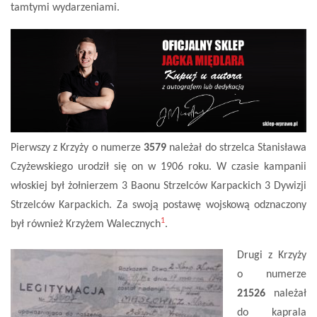
tamtymi wydarzeniami.
Pierwszy z Krzyży o numerze
3579
należał do strzelca Stanisława
Czyżewskiego urodził się on w 1906 roku. W czasie kampanii
włoskiej był żołnierzem 3 Baonu Strzelców Karpackich 3 Dywizji
Strzelców Karpackich. Za swoją postawę wojskową odznaczony
1
był również Krzyżem Walecznych
.
Drugi z Krzyży
o numerze
21526
należał
do kaprala