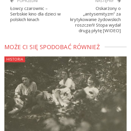
POPRZEDNI
NASTĘPNY
Łowcy czarownic –
Oskarżony o
Serbskie kino dla dzieci w
„antysemityzm” za
polskich kinach
krytykowanie żydowskich
roszczeń! Stopa wydał
drugą płytę [WIDEO]
MOŻE CI SIĘ SPODOBAĆ RÓWNIEŻ
HISTORIA