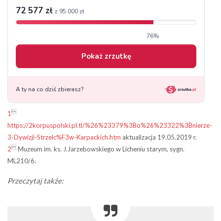

1
https://2korpuspolski.pl.tl/%26%23379%3Bo%26%23322%3Bnierze-
3-Dywizji-Strzelc%F3w-Karpackich.htm
aktualizacja 19.05.2019 r.

2
Muzeum im. ks. J.Jarzebowskiego w Licheniu starym, sygn.
ML210/6.
Przeczytaj także: