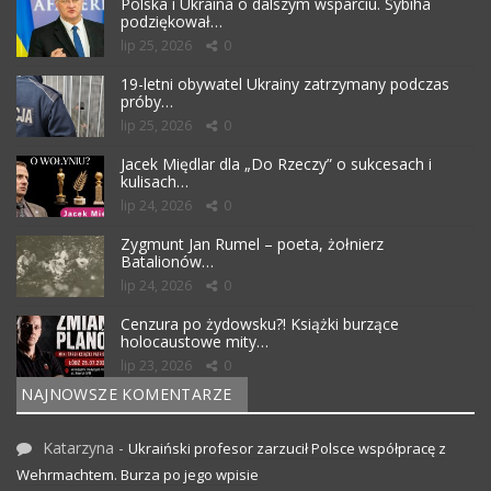
Polska i Ukraina o dalszym wsparciu. Sybiha
podziękował…
lip 25, 2026
0
19-letni obywatel Ukrainy zatrzymany podczas
próby…
lip 25, 2026
0
Jacek Międlar dla „Do Rzeczy” o sukcesach i
kulisach…
lip 24, 2026
0
Zygmunt Jan Rumel – poeta, żołnierz
Batalionów…
lip 24, 2026
0
Cenzura po żydowsku?! Książki burzące
holocaustowe mity…
lip 23, 2026
0
NAJNOWSZE KOMENTARZE
Katarzyna
-
Ukraiński profesor zarzucił Polsce współpracę z
Wehrmachtem. Burza po jego wpisie