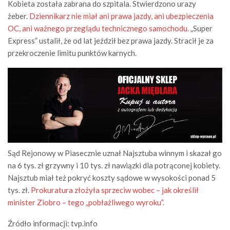
Kobieta została zabrana do szpitala. Stwierdzono urazy
żeber.
Dziennikarz nie miał ani prawa jazdy, ani ubezpieczenia
OC, ani ważnego przeglądu technicznego samochodu.
„Super
Express” ustalił, że od lat jeździł bez prawa jazdy. Stracił je za
przekroczenie limitu punktów karnych.
Sąd Rejonowy w Piasecznie uznał Najsztuba winnym i skazał go
na 6 tys. zł grzywny i 10 tys. zł nawiązki dla potrąconej kobiety.
Najsztub miał też pokryć koszty sądowe w wysokości ponad 5
tys. zł.
Prokuratura złożyła sprzeciw wobec – jak określił
minister Ziobro – tego „pobłażliwego wyroku”.
Źródło informacji: tvp.info