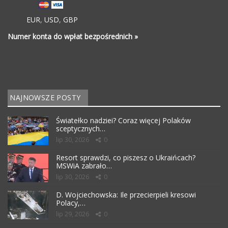
EUR
,
USD
,
GBP
Numer konta do wpłat bezpośrednich »
NAJNOWSZE POSTY
Światełko nadziei? Coraz więcej Polaków
sceptycznych…
lip 30, 2026
0
Resort sprawdzi, co piszesz o Ukraińcach?
MSWiA zabrało…
lip 30, 2026
0
D. Wojciechowska: Ile przecierpieli kresowi
Polacy,…
lip 29, 2026
0