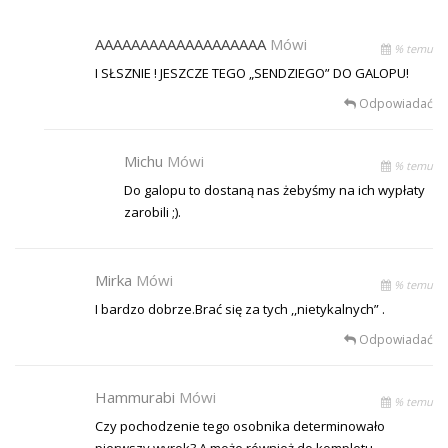
AAAAAAAAAAAAAAAAAAA
Mówi
% temu
I SŁSZNIE ! JESZCZE TEGO „SENDZIEGO” DO GALOPU!
Odpowiadać
Michu
Mówi
% temu
Do galopu to dostaną nas żebyśmy na ich wypłaty
zarobili ;).
Mirka
Mówi
% temu
I bardzo dobrze.Brać się za tych ,,nietykalnych” .
Odpowiadać
Hammurabi
Mówi
% temu
Czy pochodzenie tego osobnika determinowało
pierwszy wyrok? A może również do kompletu