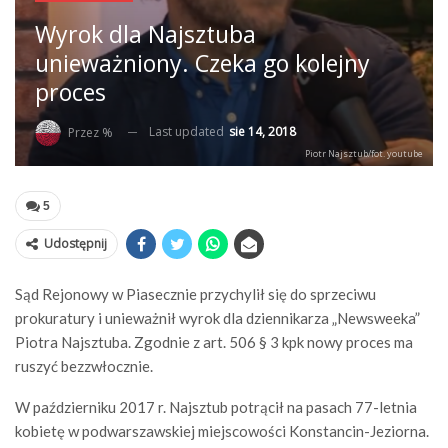
Wyrok dla Najsztuba
unieważniony. Czeka go kolejny
proces
Last updated
sie 14, 2018
Przez %
Piotr Najsztub/fot. youtube
5
Udostępnij
Sąd Rejonowy w Piasecznie przychylił się do sprzeciwu
prokuratury i unieważnił wyrok dla dziennikarza „Newsweeka”
Piotra Najsztuba. Zgodnie z art. 506 § 3 kpk nowy proces ma
ruszyć bezzwłocznie.
W październiku 2017 r. Najsztub potrącił na pasach 77-letnia
kobietę w podwarszawskiej miejscowości Konstancin-Jeziorna.