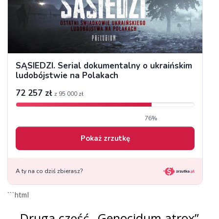
```html
Druga część „Genocidum atrox”