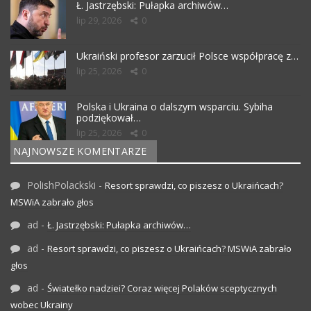
Ł. Jastrzębski: Pułapka archiwów…
lip 29, 2026
0
Ukraiński profesor zarzucił Polsce współpracę z…
lip 25, 2026
0
Polska i Ukraina o dalszym wsparciu. Sybiha
podziękował…
lip 25, 2026
0
NAJNOWSZE KOMENTARZE
PolishPolackski
-
Resort sprawdzi, co piszesz o Ukraińcach?
MSWiA zabrało głos
ad
-
Ł. Jastrzębski: Pułapka archiwów…
ad
-
Resort sprawdzi, co piszesz o Ukraińcach? MSWiA zabrało
głos
ad
-
Światełko nadziei? Coraz więcej Polaków sceptycznych
wobec Ukrainy