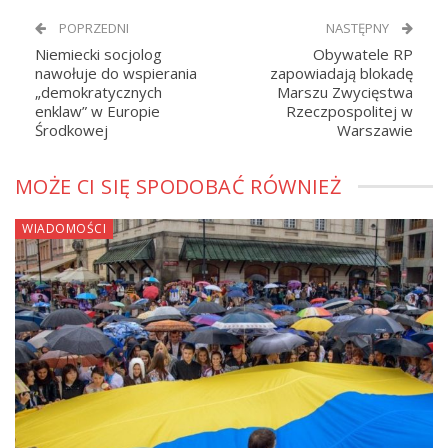
POPRZEDNI
NASTĘPNY
Niemiecki socjolog
Obywatele RP
nawołuje do wspierania
zapowiadają blokadę
„demokratycznych
Marszu Zwycięstwa
enklaw” w Europie
Rzeczpospolitej w
Środkowej
Warszawie
MOŻE CI SIĘ SPODOBAĆ RÓWNIEŻ
WIADOMOŚCI