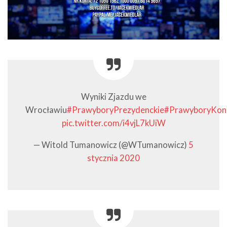
Wyniki Zjazdu we
Wrocławiu
#PrawyboryPrezydenckie
#PrawyboryKonf
pic.twitter.com/i4vjL7kUiW
— Witold Tumanowicz (@WTumanowicz)
5
stycznia 2020