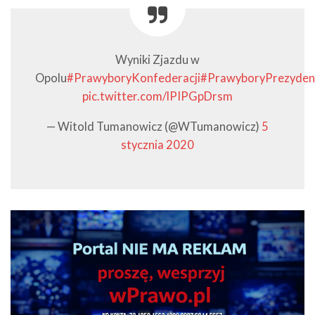
Wyniki Zjazdu w
Opolu
#PrawyboryKonfederacji
#PrawyboryPrezyden
pic.twitter.com/lPIPGpDrsm
— Witold Tumanowicz (@WTumanowicz)
5
stycznia 2020