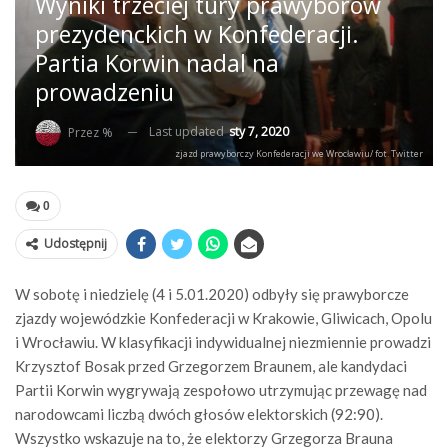
Wyniki trzeciej tury prawyborów
prezydenckich w Konfederacji.
Partia Korwin nadal na
prowadzeniu
Last updated
sty 7, 2020
Przez %
zjazd prawyborczy Konfederacji we Wrocławiu/ fot. Twitter
0
Udostępnij
W sobotę i niedzielę (4 i 5.01.2020) odbyły się prawyborcze
zjazdy wojewódzkie Konfederacji w Krakowie, Gliwicach, Opolu
i Wrocławiu. W klasyfikacji indywidualnej niezmiennie prowadzi
Krzysztof Bosak przed Grzegorzem Braunem, ale kandydaci
Partii Korwin wygrywają zespołowo utrzymując przewagę nad
narodowcami liczbą dwóch głosów elektorskich (92:90).
Wszystko wskazuje na to, że elektorzy Grzegorza Brauna