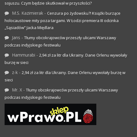
sojuszu. Czym będzie skutkował w przyszłości?
M.S. Kazimierak
-
Cenzura po żydowsku?! Książki burzące
holocaustowe mity poza targami. W Łodzi premiera III odcinka
„Sąsiadów” Jacka Międlara
Jans
-
Tłumy obcokrajowców przeszły ulicami Warszawy
podczas indyjskiego festiwalu
Hammurabi
-
2,94 zł za litr dla Ukrainy. Dane Orlenu wywołały
burzę w sieci
z-k
-
2,94 zł za litr dla Ukrainy. Dane Orlenu wywołały burzę w
sieci
Mr. X
-
Tłumy obcokrajowców przeszły ulicami Warszawy
podczas indyjskiego festiwalu