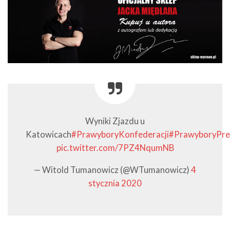
Wyniki Zjazdu u
Katowicach
#PrawyboryKonfederacji
#PrawyboryPre
pic.twitter.com/7PZ4NqumNB
— Witold Tumanowicz (@WTumanowicz)
4
stycznia 2020