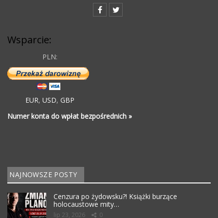
Wsparcie:
PLN:
EUR
,
USD
,
GBP
Numer konta do wpłat bezpośrednich »
NAJNOWSZE POSTY
Cenzura po żydowsku?! Książki burzące
holocaustowe mity…
lip 23, 2026
0