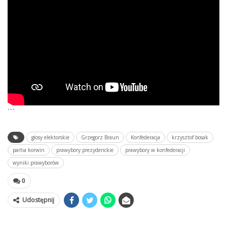
```
głosy elektorskie
Grzegorz Braun
Konfederacja
krzysztof bosak
partia korwin
prawybory prezydenckie
prawybory w konfederacji
wyniki prawyborów
0
Udostępnij