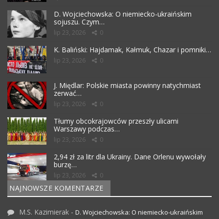
D. Wojciechowska: O niemiecko-ukraińskim
sojuszu. Czym…
lip 23, 2026
0
K. Baliński: Hajdamak, Kałmuk, Chazar i pomniki…
lip 23, 2026
0
J. Międlar: Polskie miasta powinny natychmiast
zerwać…
lip 23, 2026
0
Tłumy obcokrajowców przeszły ulicami
Warszawy podczas…
lip 23, 2026
0
2,94 zł za litr dla Ukrainy. Dane Orlenu wywołały
burzę…
lip 23, 2026
0
NAJNOWSZE KOMENTARZE
M.S. Kazimierak
-
D. Wojciechowska: O niemiecko-ukraińskim