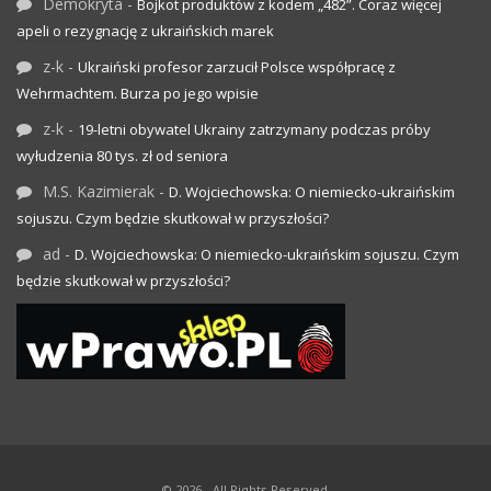
Demokryta
-
Bojkot produktów z kodem „482”. Coraz więcej
apeli o rezygnację z ukraińskich marek
z-k
-
Ukraiński profesor zarzucił Polsce współpracę z
Wehrmachtem. Burza po jego wpisie
z-k
-
19-letni obywatel Ukrainy zatrzymany podczas próby
wyłudzenia 80 tys. zł od seniora
M.S. Kazimierak
-
D. Wojciechowska: O niemiecko-ukraińskim
sojuszu. Czym będzie skutkował w przyszłości?
ad
-
D. Wojciechowska: O niemiecko-ukraińskim sojuszu. Czym
będzie skutkował w przyszłości?
© 2026 - All Rights Reserved.