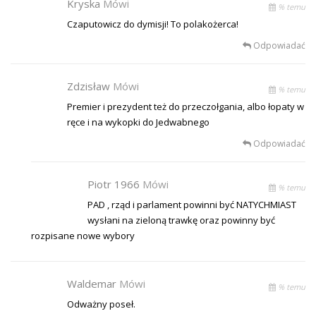
Kryska
Mówi
% temu
Czaputowicz do dymisji! To polakożerca!
Odpowiadać
Zdzisław
Mówi
% temu
Premier i prezydent też do przeczołgania, albo łopaty w
ręce i na wykopki do Jedwabnego
Odpowiadać
Piotr 1966
Mówi
% temu
PAD , rząd i parlament powinni być NATYCHMIAST
wysłani na zieloną trawkę oraz powinny być
rozpisane nowe wybory
Waldemar
Mówi
% temu
Odważny poseł.