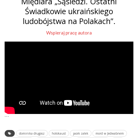
Międlara „Sąsiedzi. Ostatni
Świadkowie ukraińskiego
ludobójstwa na Polakach”.
Wspieraj pracę autora
```
dominika długosz
holokaust
jacek żalek
mord w Jedwabnem