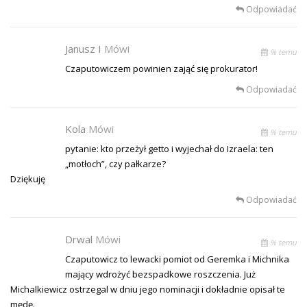
Odpowiadać
Janusz I
Mówi
% temu
Czaputowiczem powinien zająć się prokurator!
Odpowiadać
Kola
Mówi
% temu
pytanie: kto przeżył getto i wyjechał do Izraela: ten
„motłoch”, czy pałkarze?
Dziękuję
Odpowiadać
Drwal
Mówi
% temu
Czaputowicz to lewacki pomiot od Geremka i Michnika
mający wdrożyć bezspadkowe roszczenia. Już
Michalkiewicz ostrzegal w dniu jego nominacji i dokładnie opisał te
mędę.