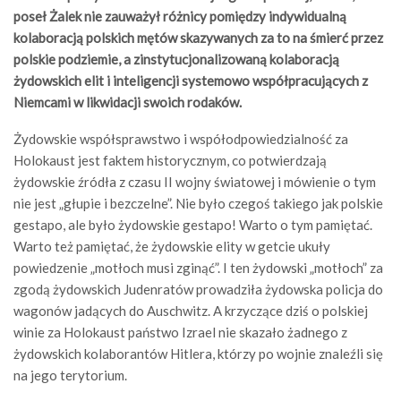
poseł Żalek nie zauważył różnicy pomiędzy indywidualną
kolaboracją polskich mętów skazywanych za to na śmierć przez
polskie podziemie, a zinstytucjonalizowaną kolaboracją
żydowskich elit i inteligencji systemowo współpracujących z
Niemcami w likwidacji swoich rodaków.
Żydowskie współsprawstwo i współodpowiedzialność za
Holokaust jest faktem historycznym, co potwierdzają
żydowskie źródła z czasu II wojny światowej i mówienie o tym
nie jest „głupie i bezczelne”. Nie było czegoś takiego jak polskie
gestapo, ale było żydowskie gestapo! Warto o tym pamiętać.
Warto też pamiętać, że żydowskie elity w getcie ukuły
powiedzenie „motłoch musi zginąć”. I ten żydowski „motłoch” za
zgodą żydowskich Judenratów prowadziła żydowska policja do
wagonów jadących do Auschwitz. A krzyczące dziś o polskiej
winie za Holokaust państwo Izrael nie skazało żadnego z
żydowskich kolaborantów Hitlera, którzy po wojnie znaleźli się
na jego terytorium.