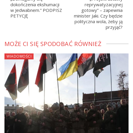
dokończenia ekshumacji
reprywatyzacyjnej
w Jedwabnem.” PODPISZ
gotowy” – zapewnia
PETYCJĘ
minister Jaki. Czy będzie
polityczna wola, żeby ją
przyjąć?
MOŻE CI SIĘ SPODOBAĆ RÓWNIEŻ
WIADOMOŚCI