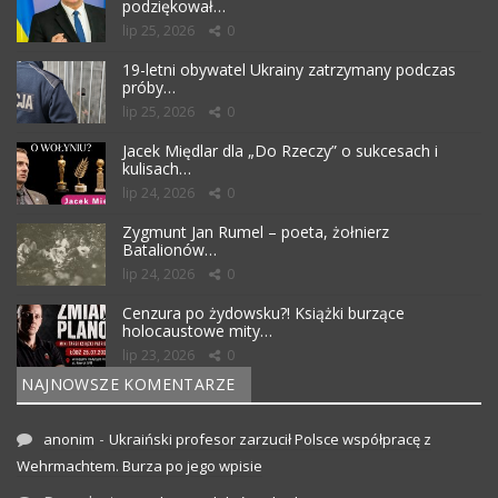
podziękował…
lip 25, 2026
0
19-letni obywatel Ukrainy zatrzymany podczas
próby…
lip 25, 2026
0
Jacek Międlar dla „Do Rzeczy” o sukcesach i
kulisach…
lip 24, 2026
0
Zygmunt Jan Rumel – poeta, żołnierz
Batalionów…
lip 24, 2026
0
Cenzura po żydowsku?! Książki burzące
holocaustowe mity…
lip 23, 2026
0
NAJNOWSZE KOMENTARZE
-
anonim
Ukraiński profesor zarzucił Polsce współpracę z
Wehrmachtem. Burza po jego wpisie