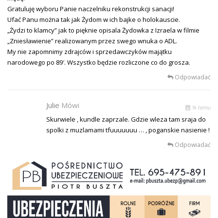
Gratuluję wyboru Panie naczelniku rekonstrukcji sanacji!
Ufać Panu można tak jak Żydom w ich bajke o holokauscie.
„Żydzi to klamcy” jak to pięknie opisala Żydowka z Izraela w filmie
„Zniesławienie” realizowanym przez swego wnuka o ADL.
My nie zapomnimy zdrajców i sprzedawczyków majątku
narodowego po 89′. Wszystko będzie rozliczone co do grosza.
Odpowiadać
Julie
Mówi
% temu
Skurwiele , kundle zaprzale. Gdzie wleza tam sraja do
spolki z muzlamami tfuuuuuuu … , poganskie nasienie !
Odpowiadać