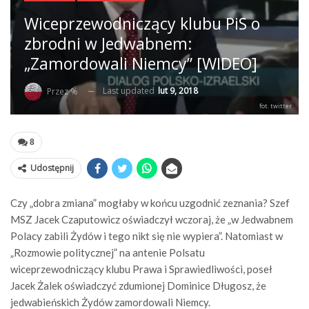
Wiceprzewodniczący klubu PiS o
zbrodni w Jedwabnem:
„Zamordowali Niemcy” [WIDEO]
Last updated
lut 9, 2018
Przez %
fot. twitter
8
Udostępnij
Czy „dobra zmiana” mogłaby w końcu uzgodnić zeznania? Szef
MSZ Jacek Czaputowicz oświadczył wczoraj, że „w Jedwabnem
Polacy zabili Żydów i tego nikt się nie wypiera”. Natomiast w
„Rozmowie politycznej” na antenie Polsatu
wiceprzewodniczący klubu Prawa i Sprawiedliwości, poseł
Jacek Żalek oświadczyć zdumionej Dominice Długosz, że
jedwabieńskich Żydów zamordowali Niemcy.