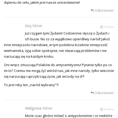
dążeniu do celu, jakim jest nasze unicestwienie!
Odpowiadać
Goj
Mówi
% temu
Już rzygam tymi Żydami! Codziennie słyszę o Żydach i
ich bucie. No co za wyjątkowo upierdliwy naród! Jakoś
inne mniejszości narodowe, w tym podobna liczebnie mniejszość
wietnamska, żyją sobie spokojnie, nie stwarzają problemów i nie
narzucają się na każdym kroku.
Oni wręcz zmuszają Polaków do antysemityzmu! Pytanie tylko po co
im to? Czemu nie mogą żyć wśród nas, jak inne narody, tylko wiecznie
się narzucają i uprzykrzają życie, jak wrzody na d?!
To jest niby ten „naród wybrany”?!
Odpowiadać
Małgosia
Mówi
% temu
Może czas głośno mówić o antypoloniżmie i co niektóre