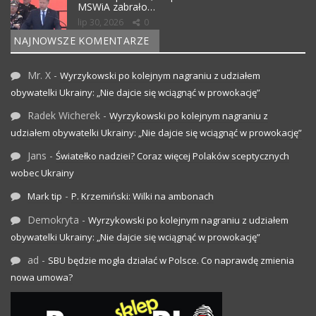
MSWiA zabrało…
lip 30, 2026
0
NAJNOWSZE KOMENTARZE
Mr. X
-
Wyrzykowski po kolejnym nagraniu z udziałem
obywatelki Ukrainy: „Nie dajcie się wciągnąć w prowokację”
Radek Wicherek
-
Wyrzykowski po kolejnym nagraniu z
udziałem obywatelki Ukrainy: „Nie dajcie się wciągnąć w prowokację”
Jans
-
Światełko nadziei? Coraz więcej Polaków sceptycznych
wobec Ukrainy
-
Mark tip
P. Krzemiński: Wilki na ambonach
Demokryta
-
Wyrzykowski po kolejnym nagraniu z udziałem
obywatelki Ukrainy: „Nie dajcie się wciągnąć w prowokację”
ad
-
SBU będzie mogła działać w Polsce. Co naprawdę zmienia
nowa umowa?