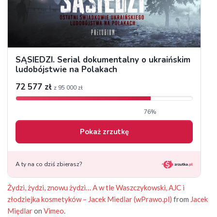
Żydzi, żydzi, znowu żydzi… A w tle Waszczykowski, AJC i
złodziejka kosmetyków – Jacek Miedlar (wPrawo.pl)
from
Jacek
Międlar
on
Vimeo
.