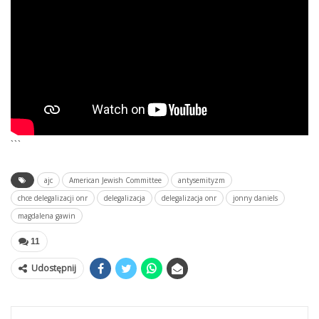
```
ajc
American Jewish Committee
antysemityzm
chce delegalizacji onr
delegalizacja
delegalizacja onr
jonny daniels
magdalena gawin
11
Udostępnij