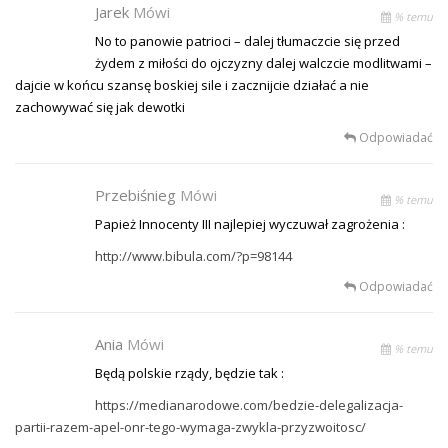
Jarek
Mówi
% temu
No to panowie patrioci – dalej tłumaczcie się przed
żydem z miłości do ojczyzny dalej walczcie modlitwami –
dajcie w końcu szansę boskiej sile i zacznijcie działać a nie
zachowywać się jak dewotki
Odpowiadać
Przebiśnieg
Mówi
% temu
Papież Innocenty III najlepiej wyczuwał zagrożenia :
http://www.bibula.com/?p=98144
Odpowiadać
Ania
Mówi
% temu
Będą polskie rządy, będzie tak :
https://medianarodowe.com/bedzie-delegalizacja-
partii-razem-apel-onr-tego-wymaga-zwykla-przyzwoitosc/