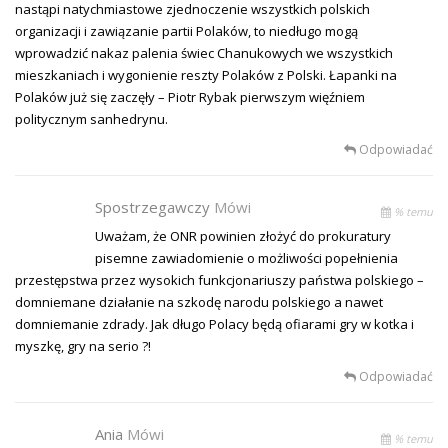
nastąpi natychmiastowe zjednoczenie wszystkich polskich
organizacji i zawiązanie partii Polaków, to niedługo mogą
wprowadzić nakaz palenia świec Chanukowych we wszystkich
mieszkaniach i wygonienie reszty Polaków z Polski. Łapanki na
Polaków już się zaczęły – Piotr Rybak pierwszym więźniem
politycznym sanhedrynu.
Odpowiadać
Spostrzegawczy
Mówi
% temu
Uważam, że ONR powinien złożyć do prokuratury
pisemne zawiadomienie o możliwości popełnienia
przestępstwa przez wysokich funkcjonariuszy państwa polskiego –
domniemane działanie na szkodę narodu polskiego a nawet
domniemanie zdrady. Jak długo Polacy będą ofiarami gry w kotka i
myszkę, gry na serio ?!
Odpowiadać
Ania
Mówi
% temu