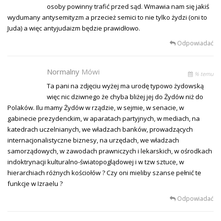
osoby powinny trafić przed sąd. Wmawia nam się jakiś
wydumany antysemityzm a przecież semici to nie tylko żydzi (oni to
Juda) a więc antyjudaizm będzie prawidłowo.
Odpowiadać
Normalny
Mówi
% temu
Ta pani na zdjęciu wyżej ma urodę typowo żydowską
więc nic dziwnego że chyba bliżej jej do Żydów niż do
Polaków. Ilu mamy Żydów w rządzie, w sejmie, w senacie, w
gabinecie prezydenckim, w aparatach partyjnych, w mediach, na
katedrach uczelnianych, we władzach banków, prowadzących
internacjonalistyczne biznesy, na urzędach, we władzach
samorządowych, w zawodach prawniczych i lekarskich, w ośrodkach
indoktrynacji kulturalno-światopoglądowej i w tzw sztuce, w
hierarchiach różnych kościołów ? Czy oni mieliby szanse pełnić te
funkcje w Izraelu ?
Odpowiadać