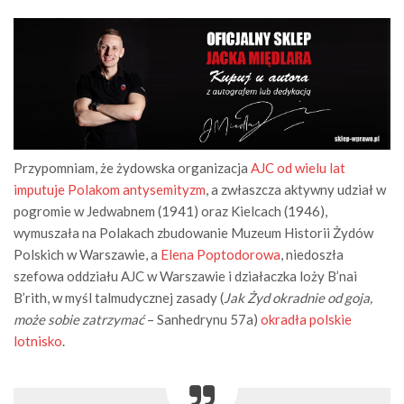
Przypomniam, że żydowska organizacja
AJC od wielu lat
imputuje Polakom antysemityzm
, a zwłaszcza aktywny udział w
pogromie w Jedwabnem (1941) oraz Kielcach (1946),
wymuszała na Polakach zbudowanie Muzeum Historii Żydów
Polskich w Warszawie, a
Elena Poptodorowa
, niedoszła
szefowa oddziału AJC w Warszawie i działaczka loży B’nai
B’rith, w myśl talmudycznej zasady (
Jak Żyd okradnie od goja,
może sobie zatrzymać
– Sanhedrynu 57a)
okradła polskie
lotnisko
.