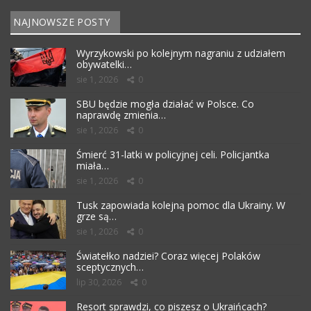
NAJNOWSZE POSTY
Wyrzykowski po kolejnym nagraniu z udziałem
obywatelki…
sie 1, 2026
0
SBU będzie mogła działać w Polsce. Co
naprawdę zmienia…
sie 1, 2026
0
Śmierć 31-latki w policyjnej celi. Policjantka
miała…
sie 1, 2026
0
Tusk zapowiada kolejną pomoc dla Ukrainy. W
grze są…
sie 1, 2026
0
Światełko nadziei? Coraz więcej Polaków
sceptycznych…
lip 30, 2026
0
Resort sprawdzi, co piszesz o Ukraińcach?