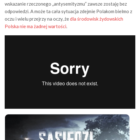
wskazanie rzeczonego „antysemityzmu” zawsze zostaję bez
odpowiedzi. A może ta cała sytuacja zdejmie Polakom bielmo z
oczu i wielu przejrzy na oczy, że
dla środowisk żydowskich
Polska nie ma żadnej wartości
.