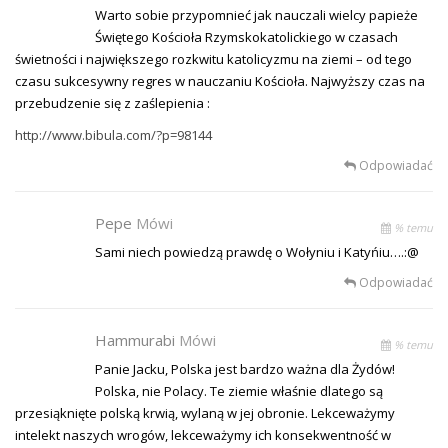
Warto sobie przypomnieć jak nauczali wielcy papieże
Świętego Kościoła Rzymskokatolickiego w czasach
świetności i największego rozkwitu katolicyzmu na ziemi – od tego
czasu sukcesywny regres w nauczaniu Kościoła. Najwyższy czas na
przebudzenie się z zaślepienia :
http://www.bibula.com/?p=98144
Odpowiadać
Pepe
Mówi
% temu
Sami niech powiedzą prawdę o Wołyniu i Katyńiu….:@
Odpowiadać
Hammurabi
Mówi
% temu
Panie Jacku, Polska jest bardzo ważna dla Żydów!
Polska, nie Polacy. Te ziemie właśnie dlatego są
przesiąknięte polską krwią, wylaną w jej obronie. Lekceważymy
intelekt naszych wrogów, lekceważymy ich konsekwentność w