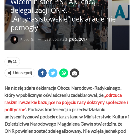
Wiceminister PiS i AJC chcą
delegalizacji ONR.
„Antyrasistowskie” deklaracje nie
pomogły
Last updated
gru 5, 2017
Przez %
11
Udostępnij
Na nic się zdała deklaracja Obozu Narodowo-Radykalnego,
który w publicznym oświadczeniu zadeklarował, że
„odrzuca
rasizm i wszelkie bazujące na pojęciu rasy doktryny społeczne i
polityczne”
. Podczas konferencji o przeciwdziałaniu
antysemityzmowi podsekretarz stanu w Ministerstwie Kultury i
Dziedzictwa Narodowego Magdalena Gawin stwierdziła, że
ONR powinien zostać zdelegalizowany. Nie wzięła jednak pod