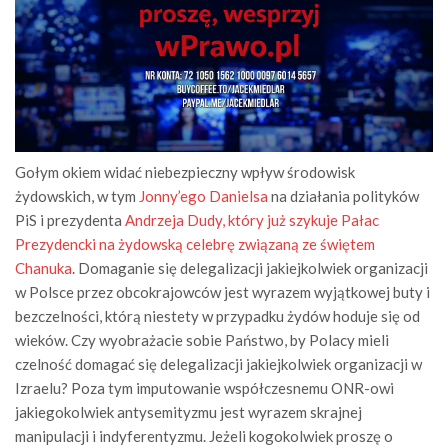
Gołym okiem widać niebezpieczny wpływ środowisk
żydowskich, w tym
Jonny’ego Danielsa
na działania polityków
PiS i prezydenta
Andrzeja Dudy, który już szykuje Pałac
Prezydencki na żydowską celebrę związaną ze świętem
Chanuka
. Domaganie się delegalizacji jakiejkolwiek organizacji
w Polsce przez obcokrajowców jest wyrazem wyjątkowej buty i
bezczelności, którą niestety w przypadku żydów hoduje się od
wieków. Czy wyobrażacie sobie Państwo, by Polacy mieli
czelność domagać się delegalizacji jakiejkolwiek organizacji w
Izraelu? Poza tym imputowanie współczesnemu ONR-owi
jakiegokolwiek antysemityzmu jest wyrazem skrajnej
manipulacji i indyferentyzmu. Jeżeli kogokolwiek proszę o