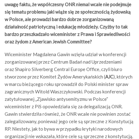
uwagę faktu, że współczesny ONR niemal wcale nie podejmuje
się tematu problemu jaki wiąże się ze społecznością żydowską
w Polsce, ale prowadzi bardzo dobrze zorganizowaną
działalność patriotyczną i edukację młodzieży. Czyżby to tak
bardzo przeszkadzało wiceminister z Prawa i Sprawiedliwości
oraz żydom z American Jewish Committee?
Wiceminister Magdalena Gawin wzięła udział w konferencji
zorganizowanej przez Centrum Badań nad Uprzedzeniami
oraz Shapiro Silverberg Central Europe Office, czyli biuro
stworzone przez Komitet Żydów Amerykańskich (
AJC
), których
w marcu bieżącego roku sprowadził do Polski minister spraw
zagranicznych Witold Waszczykowski. Podczas konferencji
zatytułowanej „Zjawisko antysemityzmu w Polsce”
wiceminister z PiS opowiedziała się za delegalizacją ONR.
Gawin stwierdziła również, że ONR wcale nie powinien zostać
zalegalizowany, ponieważ jego cele są sprzeczne z Konstytucją
RP. Niestety, jak to bywa w przypadku krytyki narodowych
organizacji nie wskazała, które cele są sprzeczne z konstytucją.