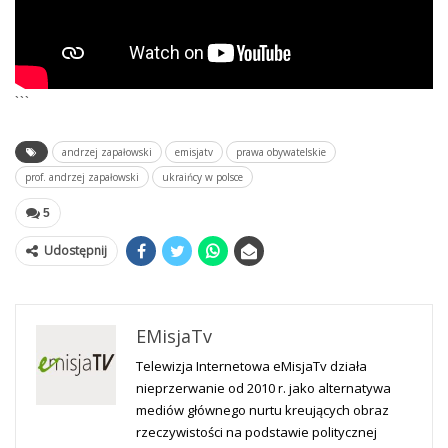
```
andrzej zapałowski
emisjatv
prawa obywatelskie
prof. andrzej zapałowski
ukraińcy w polsce
5
Udostępnij
EMisjaTv
Telewizja Internetowa eMisjaTv działa
nieprzerwanie od 2010 r. jako alternatywa
mediów głównego nurtu kreujących obraz
rzeczywistości na podstawie politycznej