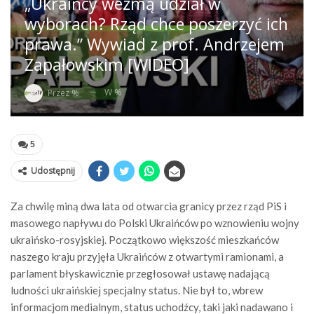
„Ukraińcy wezmą udział w
wyborach? Rząd chce poszerzyć ich
prawa.” Wywiad z prof. Andrzejem
Zapałowskim [WIDEO]
W %
Przez %
5
Udostępnij
Za chwilę miną dwa lata od otwarcia granicy przez rząd PiS i
masowego napływu do Polski Ukraińców po wznowieniu wojny
ukraińsko-rosyjskiej. Początkowo większość mieszkańców
naszego kraju przyjęła Ukraińców z otwartymi ramionami, a
parlament błyskawicznie przegłosował ustawę nadającą
ludności ukraińskiej specjalny status. Nie był to, wbrew
informacjom medialnym, status uchodźcy, taki jaki nadawano i