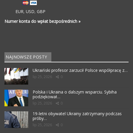
EUR
,
USD
,
GBP
Numer konta do wpłat bezpośrednich »
NAJNOWSZE POSTY
Ukraiński profesor zarzucił Polsce współpracę z…
lip 25, 2026
0
Polska i Ukraina o dalszym wsparciu. Sybiha
podziękował…
lip 25, 2026
0
19-letni obywatel Ukrainy zatrzymany podczas
próby…
lip 25, 2026
0