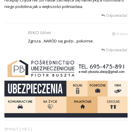
niego podobna jak u większości poliniactwa.
Odpowiadać
RIKO
Mówi
% temu
Zgroza…NARÓD się godzi…pokornie.
Odpowiadać
Strona 1 | od 2 |