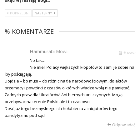
skąd wyrastają nogi…
POPRZEDNI
NASTĘPNY
% KOMENTARZE
Hammurabi
Mówi
% temu
No tak…
Nie mieli Polacy większych kłopotów to sami je sobie na
łby pościągają.
Dojdzie – bo musi – do różnic na tle narodowościowym, do aktów
przemocy i powtórki z czasów o których władze wolą nie pamiętać.
Żadnych praw dla Ukraińców! Ani biernych ani czynnych. Mogą
przebywać na terenie Polski ale i to czasowo.
Dość już tego bezmyślnego ich hołubienia a inicjatorów tego
bandytyzmu pod sąd.
Odpowiadać