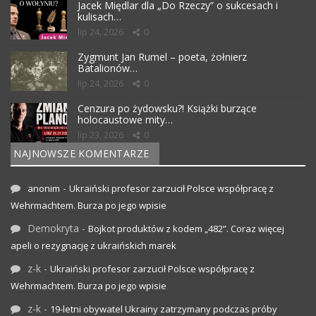
Jacek Międlar dla „Do Rzeczy” o sukcesach i
kulisach…
lip 24, 2026
0
Zygmunt Jan Rumel – poeta, żołnierz
Batalionów…
lip 24, 2026
0
Cenzura po żydowsku?! Książki burzące
holocaustowe mity…
lip 23, 2026
0
NAJNOWSZE KOMENTARZE
-
anonim
Ukraiński profesor zarzucił Polsce współpracę z
Wehrmachtem. Burza po jego wpisie
Demokryta
-
Bojkot produktów z kodem „482”. Coraz więcej
apeli o rezygnację z ukraińskich marek
z-k
-
Ukraiński profesor zarzucił Polsce współpracę z
Wehrmachtem. Burza po jego wpisie
z-k
-
19-letni obywatel Ukrainy zatrzymany podczas próby