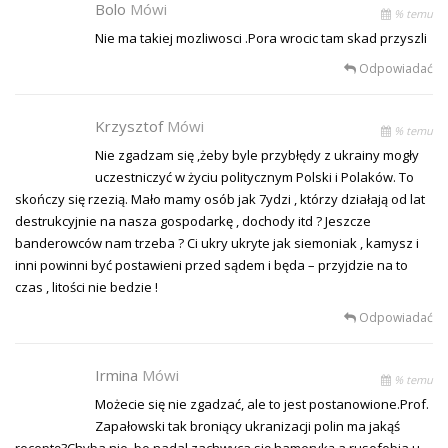
Bolo
Mówi
% temu
Nie ma takiej mozliwosci .Pora wrocic tam skad przyszli
Odpowiadać
Krzysztof
Mówi
% temu
Nie zgadzam się ,żeby byle przybłędy z ukrainy mogły
uczestniczyć w życiu politycznym Polski i Polaków. To
skończy się rzezią. Mało mamy osób jak 7ydzi , którzy działają od lat
destrukcyjnie na nasza gospodarkę , dochody itd ? Jeszcze
banderowców nam trzeba ? Ci ukry ukryte jak siemoniak , kamysz i
inni powinni być postawieni przed sądem i będa – przyjdzie na to
czas , litości nie bedzie !
Odpowiadać
Irmina
Mówi
% temu
Możecie się nie zgadzać, ale to jest postanowione.Prof.
Zapałowski tak broniący ukranizacji polin ma jakąś
receptę?Chyba nie ,bo nadal zachwyca się hameryką a rusofobia u