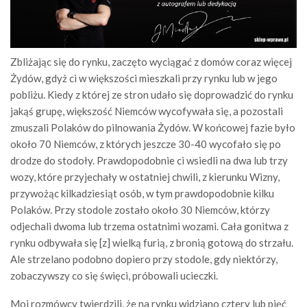
Zbliżając się do rynku, zaczęto wyciągać z domów coraz więcej
Żydów, gdyż ci w większości mieszkali przy rynku lub w jego
pobliżu. Kiedy z której ze stron udało się doprowadzić do rynku
jakąś grupę, większość Niemców wycofywała się, a pozostali
zmuszali Polaków do pilnowania Żydów. W końcowej fazie było
około 70 Niemców, z których jeszcze 30-40 wycofało się po
drodze do stodoły. Prawdopodobnie ci wsiedli na dwa lub trzy
wozy, które przyjechały w ostatniej chwili, z kierunku Wizny,
przywożąc kilkadziesiąt osób, w tym prawdopodobnie kilku
Polaków. Przy stodole zostało około 30 Niemców, którzy
odjechali dwoma lub trzema ostatnimi wozami. Cała gonitwa z
rynku odbywała się [z] wielką furią, z bronią gotową do strzału.
Ale strzelano podobno dopiero przy stodole, gdy niektórzy,
zobaczywszy co się święci, próbowali ucieczki.
Moi rozmówcy twierdzili, że na rynku widziano cztery lub pięć