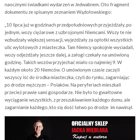
naocznymi świadkami wydarzeń w Jedwabnem. Oto fragment
dokumentu ze spisanym zeznaniem Wądołowskiego:
„10 lipca już w godzinach przedpołudniowych przyjeżdżały, po
jednym, wozy ciężarowe z uzbrojonymi Niemcami. Wozy te nie
wzbudzały większej sensacji, wyjeżdżały za opłotki wszystkich
ulic wylotowych z miasteczka. Tam Niemcy spokojnie wysiadali,
wozy odjeżdżały jeszcze dalej, a załogi czekały na umówioną
godzinę. Takich wozów przyjechać miało co najmniej 9. W
każdym około 20 Niemców. O umówionym czasie zaczęli
wszyscy iść do środka miasteczka, czyli do rynku, zagarniając
po drodze mężczyzn – Polaków. Na peryferiach mieszkali
przecież prawie sami gospodarze. Nie było to gwałtowne
wyciąganie wszystkich, z przeszukiwaniem każdego domu, ale
zagarnianie każdego, kto się dość łatwo po drodze im nawinął.