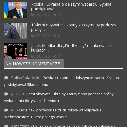
Polska i Ukraina o dalszym wsparciu. Sybiha
podziękował…
lip 25, 2026
0
19-letni obywatel Ukrainy zatrzymany podczas
próby…
lip 25, 2026
0
Jacek Międlar dla „Do Rzeczy” o sukcesach i
kulisach…
lip 24, 2026
0
NAJNOWSZE KOMENTARZE
PolishPolackski
-
Polska i Ukraina o dalszym wsparciu. Sybiha
podziękował Sikorskiemu
Jans
-
19-letni obywatel Ukrainy zatrzymany podczas próby
wyłudzenia 80 tys. zł od seniora
ad
-
Ukraiński profesor zarzucił Polsce współpracę z
Wehrmachtem. Burza po jego wpisie
Katarzyna
-
Ukraiński profesor zarzucił Polsce współpracę z