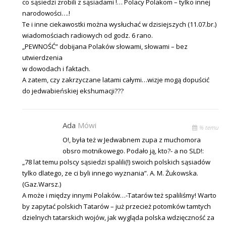
co sąsiedzi zrobili z sąsiadami !… Polacy Polakom – tylko innej
narodowości….!
Te i inne ciekawostki można wysłuchać w dzisiejszych (11.07.br.)
wiadomościach radiowych od godz. 6 rano.
„PEWNOŚĆ” dobijana Polaków słowami, słowami – bez
utwierdzenia
w dowodach i faktach.
A zatem, czy zakrzyczane latami całymi…wizje mogą dopuścić
do jedwabieńskiej ekshumacji???
Ada
Mówi
% temu
O!, była też w Jedwabnem zupa z muchomora
obsro motnikowego. Podało ją, kto?- a no SLD!:
„78 lat temu polscy sąsiedzi spalili(!) swoich polskich sąsiadów
tylko dlatego, ze ci byli innego wyznania”. A. M. Żukowska.
(Gaz.Warsz.)
A może i między innymi Polaków…-Tatarów też spaliliśmy! Warto
by zapytać polskich Tatarów – już przecież potomków tamtych
dzielnych tatarskich wojów, jak wygląda polska wdzięczność za