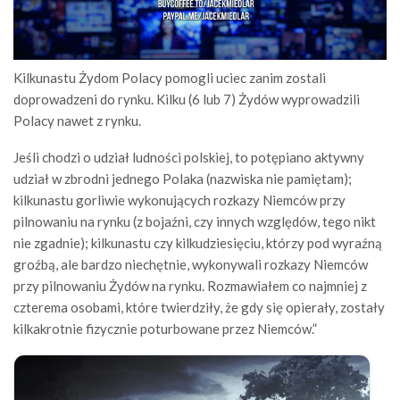
Kilkunastu Żydom Polacy pomogli uciec zanim zostali
doprowadzeni do rynku. Kilku (6 lub 7) Żydów wyprowadzili
Polacy nawet z rynku.
Jeśli chodzi o udział ludności polskiej, to potępiano aktywny
udział w zbrodni jednego Polaka (nazwiska nie pamiętam);
kilkunastu gorliwie wykonujących rozkazy Niemców przy
pilnowaniu na rynku (z bojaźni, czy innych względów, tego nikt
nie zgadnie); kilkunastu czy kilkudziesięciu, którzy pod wyraźną
groźbą, ale bardzo niechętnie, wykonywali rozkazy Niemców
przy pilnowaniu Żydów na rynku. Rozmawiałem co najmniej z
czterema osobami, które twierdziły, że gdy się opierały, zostały
kilkakrotnie fizycznie poturbowane przez Niemców.”