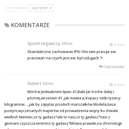
POPRZEDNI
NASTĘPNY
% KOMENTARZE
Spostrzegawczy
Mówi
% temu
Skandaliczne zachowanie IPN ! Kto tam pracuje ew.
pracował i na czyich jest ew. był usługach ?!
Odpowiadać
Robert
Mówi
% temu
Mord w Jedwabnem lipiec 41,Babi Jar troche dalej i
pózniej,wrzesien 41 ,jak mawia p.Kopacz setki tysiecy
kilogramow….,jak by zapytac pruskich marszałków Modela,liasa
pustyni,wyczesanych majstrów od prowadzenia wojny ku chwale
wielkich Niemiec,co ty gadasz?ale to nasi,co ty gadasz?nasi z
germani czyszcza teren!co ty gadasz?Mówia prawde,na chronologii