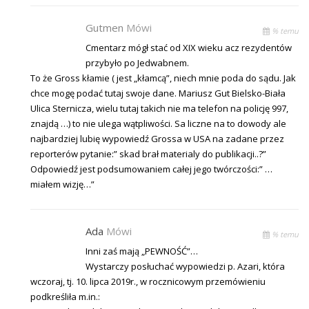
Gutmen
Mówi
% temu
Cmentarz mógł stać od XIX wieku acz rezydentów
przybyło po Jedwabnem.
To że Gross kłamie ( jest „kłamcą”, niech mnie poda do sądu. Jak
chce mogę podać tutaj swoje dane. Mariusz Gut Bielsko-Biała
Ulica Sternicza, wielu tutaj takich nie ma telefon na policję 997,
znajdą …) to nie ulega wątpliwości. Sa liczne na to dowody ale
najbardziej lubię wypowiedź Grossa w USA na zadane przez
reporterów pytanie:” skad brał materialy do publikacji..?”
Odpowiedź jest podsumowaniem całej jego twórczości:” …
miałem wizję…”
Ada
Mówi
% temu
Inni zaś mają „PEWNOŚĆ”…
Wystarczy posłuchać wypowiedzi p. Azari, która
wczoraj, tj. 10. lipca 2019r., w rocznicowym przemówieniu
podkreśliła m.in.: