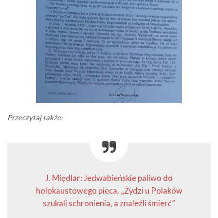
Przeczytaj także:
J. Międlar: Jedwabieńskie paliwo do
holokaustowego pieca. „Żydzi u Polaków
szukali schronienia, a znaleźli śmierć”