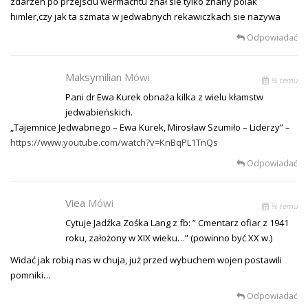
zdarzen po przejsciu wermachtu znał sie tylko znany polak
himler,czy jak ta szmata w jedwabnych rekawiczkach sie nazywa
Odpowiadać
Maksymilian
Mówi
% temu
Pani dr Ewa Kurek obnaża kilka z wielu kłamstw
jedwabieńskich.
„Tajemnice Jedwabnego – Ewa Kurek, Mirosław Szumiło – Liderzy” –
https://www.youtube.com/watch?v=KnBqPL1TnQs
Odpowiadać
Viea
Mówi
% temu
Cytuje Jadźka Zośka Lang z fb: ” Cmentarz ofiar z 1941
roku, założony w XIX wieku…” (powinno być XX w.)
Widać jak robią nas w chuja, już przed wybuchem wojen postawili
pomniki…
Odpowiadać