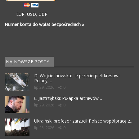
EUR
,
USD
,
GBP
Numer konta do wpłat bezpośrednich »
NAJNOWSZE POSTY
D. Wojciechowska: Ile przecierpieli kresowi
Polacy,…
lip 29, 2026
0
Ł. Jastrzębski: Pułapka archiwów…
lip 29, 2026
0
Ukraiński profesor zarzucił Polsce współpracę z…
lip 25, 2026
0