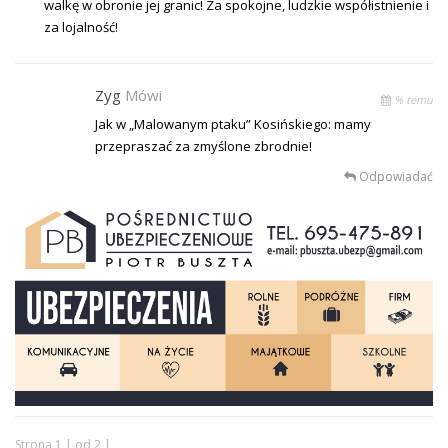
walkę w obronie jej granic! Za spokojne, ludzkie współistnienie i
za lojalność!
Zyg
Mówi
% temu
Jak w „Malowanym ptaku” Kosińskiego: mamy
przepraszać za zmyślone zbrodnie!
Odpowiadać
Strona 1 | od 2 |