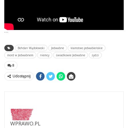
```
Bohdan Wądołowski
Jedwabne
kłamstwo jedwabieńskie
mord w Jedwabnem
niemcy
świadkowie Jedwabne
żydzi
8
Udostępnij
WPRAWO.PL