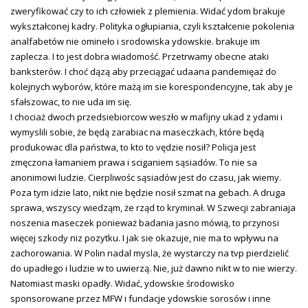
zweryfikować czy to ich człowiek z plemienia. Widać ydom brakuje
wykształconej kadry. Polityka ogłupiania, czyli kształcenie pokolenia
analfabetów nie omineło i srodowiska ydowskie. brakuje im
zaplecza. I to jest dobra wiadomość. Przetrwamy obecne ataki
banksterów. I choć dązą aby przeciągać udaana pandemięaż do
kolejnych wyborów, które mażą im sie korespondencyjne, tak aby je
sfałszowac, to nie uda im się.
I chociaż dwoch przedsiebiorcow weszło w mafijny ukad z ydami i
wymyslili sobie, że będą zarabiac na maseczkach, które będą
produkowac dla państwa, to kto to vędzie nosił? Policja jest
zmęczona łamaniem prawa i sciganiem sąsiadów. To nie sa
anonimowi ludzie. Cierpliwośc sąsiadów jest do czasu, jak wiemy.
Poza tym idzie lato, nikt nie będzie nosił szmat na gebach. A druga
sprawa, wszyscy wiedząm, że rząd to kryminał. W Szwecji zabraniaja
noszenia maseczek ponieważ badania jasno mówią, to przynosi
więcej szkody niz pozytku. I jak sie okazuje, nie ma to wpływu na
zachorowania. W Polin nadal mysla, że wystarczy na tvp pierdzielić
do upadłego i ludzie w to uwierzą. Nie, już dawno nikt w to nie wierzy.
Natomiast maski opadły. Widać, ydowskie środowisko
sponsorowane przez MFW i fundacje ydowskie sorosów i inne