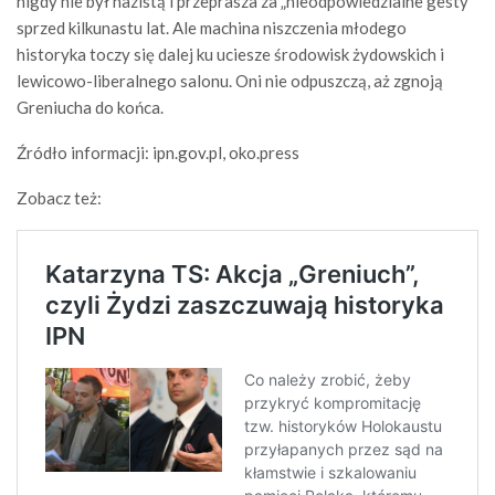
nigdy nie był nazistą i przeprasza za „nieodpowiedzialne gesty”
sprzed kilkunastu lat. Ale machina niszczenia młodego
historyka toczy się dalej ku uciesze środowisk żydowskich i
lewicowo-liberalnego salonu. Oni nie odpuszczą, aż zgnoją
Greniucha do końca.
Źródło informacji: ipn.gov.pl, oko.press
Zobacz też: