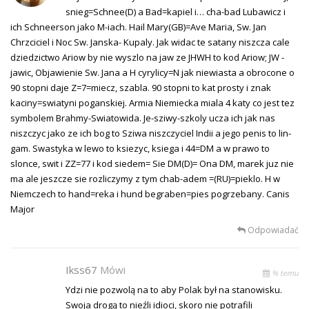
snieg=Schnee(D) a Bad=kapiel i… cha-bad Lubawicz i
ich Schneerson jako M-iach. Hail Mary(GB)=Ave Maria, Sw. Jan
Chrzciciel i Noc Sw. Janska- Kupaly. Jak widac te satany niszcza cale
dziedzictwo Ariow by nie wyszlo na jaw ze JHWH to kod Ariow; JW -
jawic, Objawienie Sw. Jana a H cyrylicy=N jak niewiasta a obrocone o
90 stopni daje Z=7=miecz, szabla. 90 stopni to kat prosty i znak
kaciny=swiatyni poganskiej. Armia Niemiecka miala 4 katy co jest tez
symbolem Brahmy-Swiatowida. Je-sziwy-szkoly ucza ich jak nas
niszczyc jako ze ich bog to Sziwa niszczyciel Indii a jego penis to lin-
gam. Swastyka w lewo to ksiezyc, ksiega i 44=DM a w prawo to
slonce, swit i ZZ=77 i kod siedem= Sie DM(D)= Ona DM, marek juz nie
ma ale jeszcze sie rozliczymy z tym chab-adem =(RU)=pieklo. H w
Niemczech to hand=reka i hund begraben=pies pogrzebany. Canis
Major
Odpowiadać
Ikss67
Mówi
% temu
Ydzi nie pozwolą na to aby Polak był na stanowisku.
Swoja drogą to nieźli idioci, skoro nie potrafili