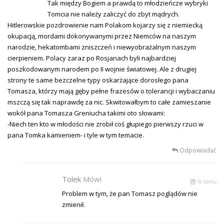
Tak między Bogiem a prawdą to młodzieńcze wybryki
Tomcia nie należy zaliczyć do zbyt mądrych.
Hitlerowskie pozdrowienie nam Polakom kojarzy się z niemiecką
okupacją, mordami dokonywanymi przez Niemców na naszym
narodzie, hekatombami zniszczeń i niewyobrażalnym naszym
cierpieniem. Polacy zaraz po Rosjanach byli najbardziej
poszkodowanym narodem po II wojnie światowej. Ale z drugiej
strony te same bezczelne typy oskarżające dorosłego pana
Tomasza, którzy mają gęby pełne frazesów o tolerancji i wybaczaniu
mszczą się tak naprawdę za nic. Skwitowałbym to całe zamieszanie
wokół pana Tomasza Greniucha takimi oto słowami:
-Niech ten kto w młodości nie zrobił coś głupiego pierwszy rzuci w
pana Tomka kamieniem- i tyle w tym temacie.
Odpowiadać
Tolek
Mówi
% temu
Problem w tym, że pan Tomasz poglądów nie
zmienił.