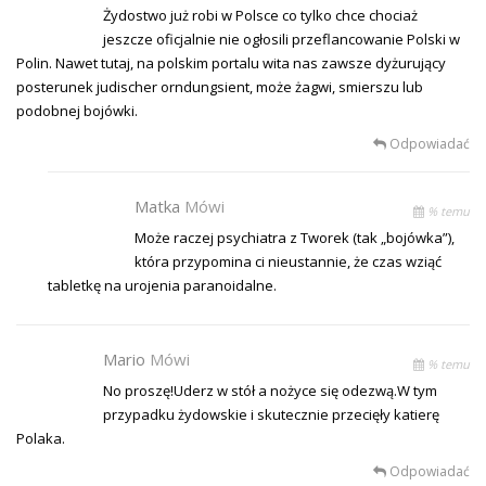
Żydostwo już robi w Polsce co tylko chce chociaż
jeszcze oficjalnie nie ogłosili przeflancowanie Polski w
Polin. Nawet tutaj, na polskim portalu wita nas zawsze dyżurujący
posterunek judischer orndungsient, może żagwi, smierszu lub
podobnej bojówki.
Odpowiadać
Matka
Mówi
% temu
Może raczej psychiatra z Tworek (tak „bojówka”),
która przypomina ci nieustannie, że czas wziąć
tabletkę na urojenia paranoidalne.
Mario
Mówi
% temu
No proszę!Uderz w stół a nożyce się odezwą.W tym
przypadku żydowskie i skutecznie przecięły katierę
Polaka.
Odpowiadać