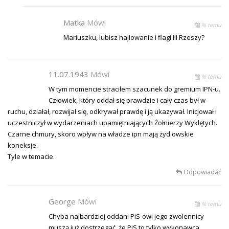
Matka
Mówi
% temu
Mariuszku, lubisz hajlowanie i flagi III Rzeszy?
11.07.1943
Mówi
% temu
W tym momencie straciłem szacunek do gremium IPN-u.
Człowiek, który oddał się prawdzie i cały czas był w
ruchu, działał, rozwijał się, odkrywał prawdę i ją ukazywał. Inicjował i
uczestniczył w wydarzeniach upamiętniających Żołnierzy Wyklętych.
Czarne chmury, skoro wpływ na władze ipn mają żyd.owskie
koneksje.
Tyle w temacie.
Odpowiadać
George
Mówi
% temu
Chyba najbardziej oddani PiS-owi jego zwolennicy
muszą już dostrzegać, że PiS to tylko wykonawca