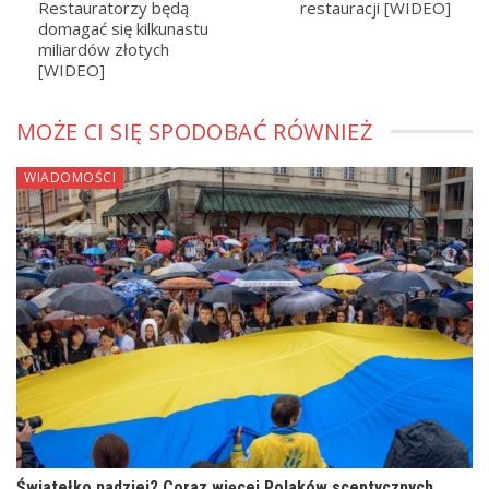
Restauratorzy będą
restauracji [WIDEO]
domagać się kilkunastu
miliardów złotych
[WIDEO]
MOŻE CI SIĘ SPODOBAĆ RÓWNIEŻ
WIADOMOŚCI
Światełko nadziei? Coraz więcej Polaków sceptycznych