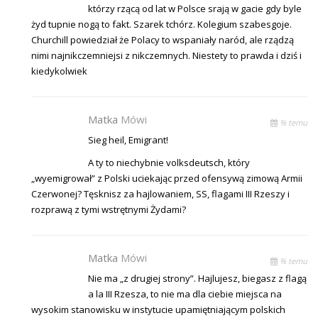
którzy rzącą od lat w Polsce srają w gacie gdy byle
żyd tupnie nogą to fakt. Szarek tchórz. Kolegium szabesgoje.
Churchill powiedział że Polacy to wspaniały naród, ale rządzą
nimi najnikczemniejsi z nikczemnych. Niestety to prawda i dziś i
kiedykolwiek
Matka
Mówi
% temu
Sieg heil, Emigrant!
A ty to niechybnie volksdeutsch, który
„wyemigrował” z Polski uciekając przed ofensywą zimową Armii
Czerwonej? Tęsknisz za hajlowaniem, SS, flagami III Rzeszy i
rozprawą z tymi wstrętnymi Żydami?
Matka
Mówi
% temu
Nie ma „z drugiej strony”. Hajlujesz, biegasz z flagą
a la III Rzesza, to nie ma dla ciebie miejsca na
wysokim stanowisku w instytucie upamiętniającym polskich