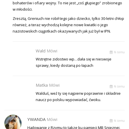
bohaterów i ofiary wojny. To nie jest „coś głupiego” zrobionego
w młodości.
Zresztą, Greniuch nie robił tego jako dziecko, tylko 30-letni chłop
również, a teraz wychodzą kolejne nowe kwiatki o jego
nazistowskich ciągotkach okazywanych jak już był w IPN.
Wald
Mówi
% temu
Wstrętne zidostwo wp…dała się w nieswoje
sprawy, kiedy dostaną po łapach
Matka
Mówi
% temu
Walduś, weź ty się najpierw poprawnie i składnie
naucz po polsku wypowiadać, ćwoku.
YWANDA
Mówi
% temu
Hajlowanie z Rzymu to takze ku pamieci MB Snieznej,