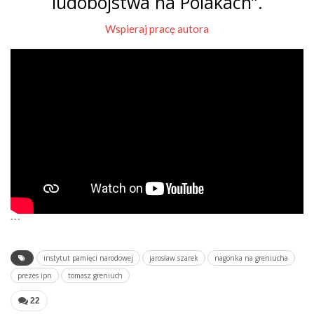
ludobójstwa na Polakach”.
Wspieraj pracę autora
```
instytut pamięci narodowej
jarosław szarek
nagonka na greniucha
prezes ipn
tomasz greniuch
22