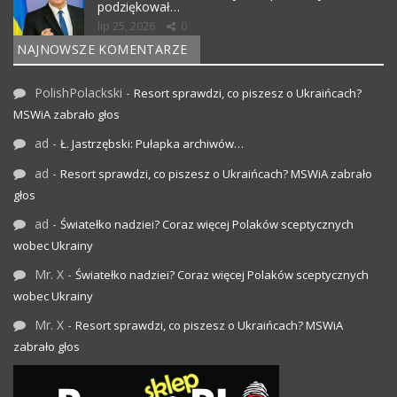
podziękował…
lip 25, 2026
0
NAJNOWSZE KOMENTARZE
PolishPolackski
-
Resort sprawdzi, co piszesz o Ukraińcach?
MSWiA zabrało głos
ad
-
Ł. Jastrzębski: Pułapka archiwów…
ad
-
Resort sprawdzi, co piszesz o Ukraińcach? MSWiA zabrało
głos
ad
-
Światełko nadziei? Coraz więcej Polaków sceptycznych
wobec Ukrainy
Mr. X
-
Światełko nadziei? Coraz więcej Polaków sceptycznych
wobec Ukrainy
Mr. X
-
Resort sprawdzi, co piszesz o Ukraińcach? MSWiA
zabrało głos