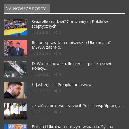
NAJNOWSZE POSTY
Światełko nadziei? Coraz więcej Polaków
sceptycznych…
lip 30, 2026
0
Resort sprawdzi, co piszesz o Ukraińcach?
MSWiA zabrało…
lip 30, 2026
0
D. Wojciechowska: Ile przecierpieli kresowi
Polacy,…
lip 29, 2026
0
Ł. Jastrzębski: Pułapka archiwów…
lip 29, 2026
0
Ukraiński profesor zarzucił Polsce współpracę z…
lip 25, 2026
0
Polska i Ukraina o dalszym wsparciu. Sybiha