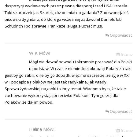
dyspozycji wydawanych przez pewną diasporę i rząd USA i Izraela.
Taki szaraczek jak Szarek, cóż on miał do gadania? Zadzwonił jakiś
pisowski dygnitarz, do którego wcześniej zadzwonił Daniels lub
Schudrich i po sprawie. Pan każe, sługa słuchać musi.
Odpowiadać
W K
Mówi
% temu
Mógł nie dawać powodu i skromnie pracować dla Polski
u podstaw. W czasie niemieckiej okupacji Polacy za taki
gest by go zabili, o ile by go dopadli, więc ma szczęście, że żyje w XXI
w. i podejście Polaków nie jest tak radykalne, jak wtedy.
Sprawa żydowskiej nagonki to inny temat. Wiadomo było, że takie
zachowanie wykorzystają przeciwko Polakom. Tym gorzej dla
Polaków, że dał im powód.
Odpowiadać
Halina
Mówi
% temu