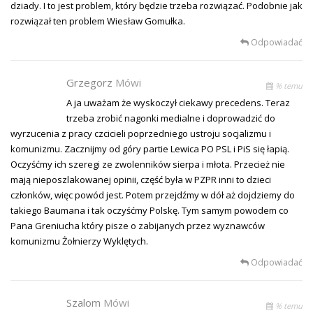
dziady. I to jest problem, który będzie trzeba rozwiązać. Podobnie jak
rozwiązał ten problem Wiesław Gomułka.
Odpowiadać
Grzegorz
Mówi
% temu
A ja uważam że wyskoczył ciekawy precedens. Teraz
trzeba zrobić nagonki medialne i doprowadzić do
wyrzucenia z pracy czcicieli poprzedniego ustroju socjalizmu i
komunizmu. Zacznijmy od góry partie Lewica PO PSL i PiS się łapią.
Oczyśćmy ich szeregi ze zwolenników sierpa i młota. Przecież nie
mają nieposzlakowanej opinii, część była w PZPR inni to dzieci
członków, więc powód jest. Potem przejdźmy w dół aż dojdziemy do
takiego Baumana i tak oczyśćmy Polskę. Tym samym powodem co
Pana Greniucha który pisze o zabijanych przez wyznawców
komunizmu Żołnierzy Wyklętych.
Odpowiadać
Szalom
Mówi
% temu