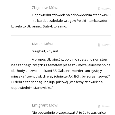
Zbigniew
Mówi
% temu
Odpowiedni czlowiek na odpowiednim stanowisku
i to bardzo zabolalo wrogow Polski – ambasador
Izraela to Ukrainiec, Sutryk to samo.
Matka
Mówi
% temu
Sieg heil, Zbysiu!
A propos Ukraińców, bo o nich ostatnio non stop
bez żadnego związku z tematem piszesz – może jakieś wspólne
obchody ze zwolennikami SS Galizien, mordercami tysięcy
mieszkańców polskich wsi, żołnierzy AK, BCh, by zorganizować?
Ci debile też chodzą i hajlują, jak twój „właściwy człowiek na
odpowiednim stanowisku.”
Emigrant
Mówi
% temu
Nie potrzebnie przepraszał! A to że te zasrańce