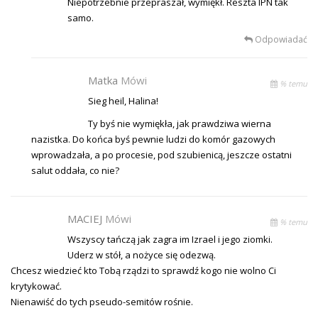
Niepotrzebnie przepraszał, wymiękł. Reszta IPN tak
samo.
Odpowiadać
Matka
Mówi
% temu
Sieg heil, Halina!
Ty byś nie wymiękła, jak prawdziwa wierna
nazistka. Do końca byś pewnie ludzi do komór gazowych
wprowadzała, a po procesie, pod szubienicą, jeszcze ostatni
salut oddała, co nie?
MACIEJ
Mówi
% temu
Wszyscy tańczą jak zagra im Izrael i jego ziomki.
Uderz w stół, a nożyce się odezwą.
Chcesz wiedzieć kto Tobą rządzi to sprawdź kogo nie wolno Ci
krytykować.
Nienawiść do tych pseudo-semitów rośnie.