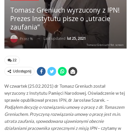
Tomasz Greniuch wyrzucony z IPN!
Prezes Instytutu pisze o „utracie
zaufania”
Last updated
lut 25, 2021
Przez %
Tomasz Greniuch/ fot. screen
22
Udostępnij
W czwartek (25.02.2021) dr Tomasz Greniuch został
wyrzucony z Instytutu Pamięci Narodowej. Oświadczenie w tej
sprawie opublikował prezes IPN, dr Jarosław Szarek.
–
Podjąłem decyzję o rozwiązaniu umowy o pracę z dr. Tomaszem
Greniuchem. Przyczyną rozwiązania umowy o pracę jest m.in.
utrata zaufania, spowodowana ujawnionymi obecnie
działaniami pracownika sprzecznymi z misją IPN
– czytamy w