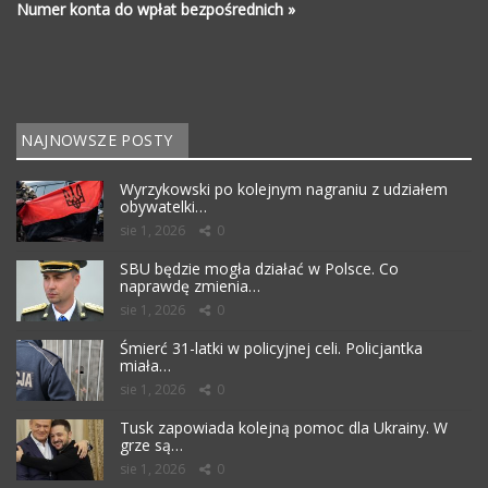
Numer konta do wpłat bezpośrednich »
NAJNOWSZE POSTY
Wyrzykowski po kolejnym nagraniu z udziałem
obywatelki…
sie 1, 2026
0
SBU będzie mogła działać w Polsce. Co
naprawdę zmienia…
sie 1, 2026
0
Śmierć 31-latki w policyjnej celi. Policjantka
miała…
sie 1, 2026
0
Tusk zapowiada kolejną pomoc dla Ukrainy. W
grze są…
sie 1, 2026
0