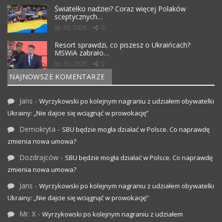
Światełko nadziei? Coraz więcej Polaków
sceptycznych…
lip 30, 2026
0
Resort sprawdzi, co piszesz o Ukraińcach?
MSWiA zabrało…
lip 30, 2026
0
NAJNOWSZE KOMENTARZE
Jans
-
Wyrzykowski po kolejnym nagraniu z udziałem obywatelki
Ukrainy: „Nie dajcie się wciągnąć w prowokację”
Demokryta
-
SBU będzie mogła działać w Polsce. Co naprawdę
zmienia nowa umowa?
Dozdrajców
-
SBU będzie mogła działać w Polsce. Co naprawdę
zmienia nowa umowa?
Jans
-
Wyrzykowski po kolejnym nagraniu z udziałem obywatelki
Ukrainy: „Nie dajcie się wciągnąć w prowokację”
Mr. X
-
Wyrzykowski po kolejnym nagraniu z udziałem