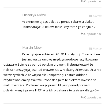
Odpowiadać
Historyk
Mówi
% temu
W oknie mojej sąsiadki , od ponad roku wisi plakat
„Konstytucja” . Ciekawi mnie , czy teraz go zdejmie ?
Odpowiadać
Marcin
Mówi
% temu
Przeczytajcie sobie art. 90 i 91 konstytucji. Przecież tam
jest mowa, że umowy międzynarodowe ratyfikowane
ustawą w Sejmie są ponad polskim prawem. Trybunał orzekł że
Polska konstytycja jest nad prawem UE w niektórych kwestiach, a nie
we wszystkich. A że większość kompetencji została oddana
ratyfikowaniem np traktatu lizbońskiego to te niektóre kwestie są
mało znaczące. Podsumowując prawo UE jest ponad prawem
polskim w myśl prawa III RP. A te ich orzekania to teatrzyk dla gojów.
Odpowiadać