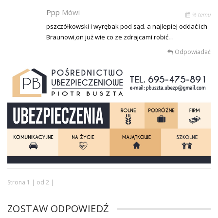
Ppp
Mówi
% temu
pszczółkowski i wyrębak pod sąd. a najlepiej oddać ich
Braunowi,on już wie co ze zdrajcami robić…
Odpowiadać
Strona 1 | od 2 |
ZOSTAW ODPOWIEDŹ