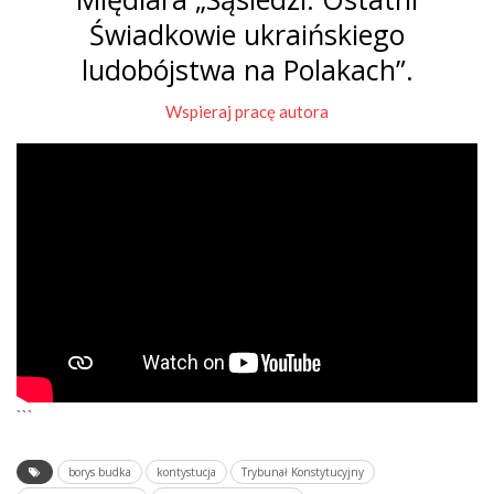
Świadkowie ukraińskiego
ludobójstwa na Polakach”.
Wspieraj pracę autora
```
borys budka
kontystucja
Trybunał Konstytucyjny