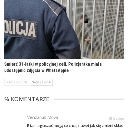
Śmierć 31-latki w policyjnej celi. Policjantka miała
udostępnić zdjęcia w WhatsAppie
POPRZEDNI
NASTĘPNY
% KOMENTARZE
Verizanus
Mówi
% temu
E tam ogłaszać mogą co chcą, nawet jak się zmieni skład