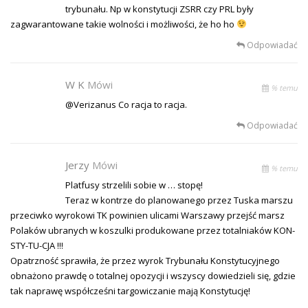
trybunału. Np w konstytucji ZSRR czy PRL były
zagwarantowane takie wolności i możliwości, że ho ho
Odpowiadać
W K
Mówi
% temu
@Verizanus Co racja to racja.
Odpowiadać
Jerzy
Mówi
% temu
Platfusy strzelili sobie w … stopę!
Teraz w kontrze do planowanego przez Tuska marszu
przeciwko wyrokowi TK powinien ulicami Warszawy przejść marsz
Polaków ubranych w koszulki produkowane przez totalniaków KON-
STY-TU-CJA !!!
Opatrzność sprawiła, że przez wyrok Trybunału Konstytucyjnego
obnażono prawdę o totalnej opozycji i wszyscy dowiedzieli się, gdzie
tak naprawę współcześni targowiczanie mają Konstytucję!