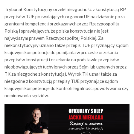
Trybunał Konstytucyjny orzekł niezgodność z konstytucją RP
przepisów TUE pozwalających organom UE na działanie poza
granicami kompetencji przekazanych przez Rzeczpospolitą
Polską i sprawiających, że polska konstytucja nie jest
najwyższym prawem Rzeczypospolitej Polskiej. Za
niekonstytucyjny uznano także przepis TUE przyznający sądom
krajowym kompetencje do pomijania w procesie orzekania
przepisów konstytucji i orzekania na podstawie przepisów
nieobowiązujących (uchylonych przez Sejm lub uznanych przez
TK za niezgodne z konstytucją). Wyrok TK uznał także za
niezgodne z konstytucją przepisy TUE przyznające sądom
krajowym kompetencje do kontroli legalności powoływania czy
nominowania sędziów.