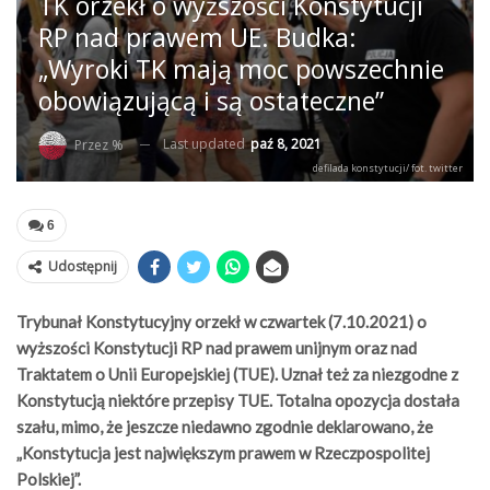
TK orzekł o wyższości Konstytucji
RP nad prawem UE. Budka:
„Wyroki TK mają moc powszechnie
obowiązującą i są ostateczne”
Last updated
paź 8, 2021
Przez %
defilada konstytucji/ fot. twitter
6
Udostępnij
Trybunał Konstytucyjny orzekł w czwartek (7.10.2021) o
wyższości Konstytucji RP nad prawem unijnym oraz nad
Traktatem o Unii Europejskiej (TUE). Uznał też za niezgodne z
Konstytucją niektóre przepisy TUE. Totalna opozycja dostała
szału, mimo, że jeszcze niedawno zgodnie deklarowano, że
„Konstytucja jest największym prawem w Rzeczpospolitej
Polskiej”.