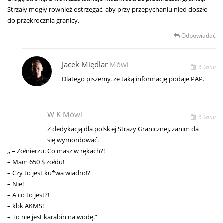
Strzały mogły rownież ostrzegać, aby przy przepychaniu nied doszło
do przekrocznia granicy.
Odpowiadać
Jacek Międlar
Mówi
% temu
Dlatego piszemy, że taką informację podaje PAP.
W K
Mówi
% temu
Z dedykacją dla polskiej Straży Granicznej, zanim da
się wymordować.
,, – Żołnierzu. Co masz w rękach?!
– Mam 650 $ żołdu!
– Czy to jest ku*wa wiadro!?
– Nie!
– A co to jest?!
– kbk AKMS!
– To nie jest karabin na wodę.”