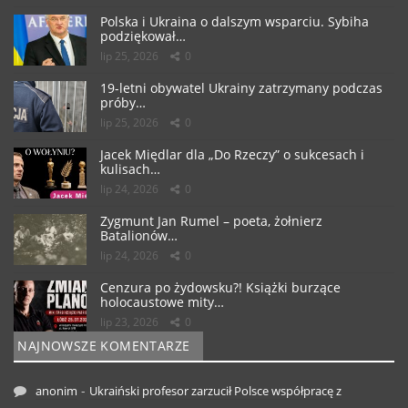
Polska i Ukraina o dalszym wsparciu. Sybiha
podziękował…
lip 25, 2026
0
19-letni obywatel Ukrainy zatrzymany podczas
próby…
lip 25, 2026
0
Jacek Międlar dla „Do Rzeczy” o sukcesach i
kulisach…
lip 24, 2026
0
Zygmunt Jan Rumel – poeta, żołnierz
Batalionów…
lip 24, 2026
0
Cenzura po żydowsku?! Książki burzące
holocaustowe mity…
lip 23, 2026
0
NAJNOWSZE KOMENTARZE
-
anonim
Ukraiński profesor zarzucił Polsce współpracę z