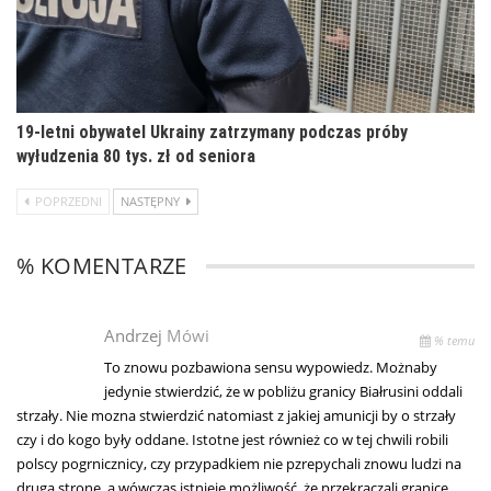
19-letni obywatel Ukrainy zatrzymany podczas próby
wyłudzenia 80 tys. zł od seniora
POPRZEDNI
NASTĘPNY
% KOMENTARZE
Andrzej
Mówi
% temu
To znowu pozbawiona sensu wypowiedz. Możnaby
jedynie stwierdzić, że w pobliżu granicy Białrusini oddali
strzały. Nie mozna stwierdzić natomiast z jakiej amunicji by o strzały
czy i do kogo były oddane. Istotne jest również co w tej chwili robili
polscy pogrnicznicy, czy przypadkiem nie pzrepychali znowu ludzi na
drugą stronę, a wówczas istnieje możliwość, że przekraczali granicę.