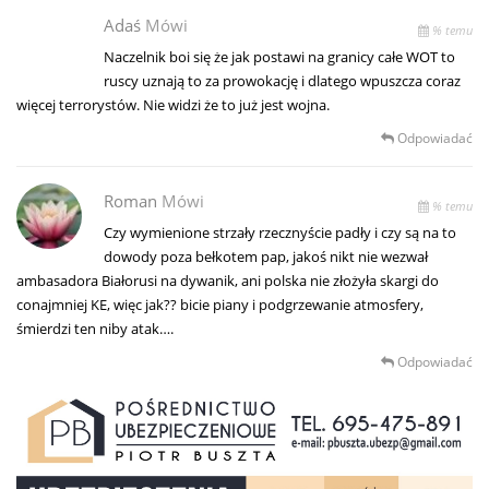
Adaś
Mówi
% temu
Naczelnik boi się że jak postawi na granicy całe WOT to
ruscy uznają to za prowokację i dlatego wpuszcza coraz
więcej terrorystów. Nie widzi że to już jest wojna.
Odpowiadać
Roman
Mówi
% temu
Czy wymienione strzały rzecznyście padły i czy są na to
dowody poza bełkotem pap, jakoś nikt nie wezwał
ambasadora Białorusi na dywanik, ani polska nie złożyła skargi do
conajmniej KE, więc jak?? bicie piany i podgrzewanie atmosfery,
śmierdzi ten niby atak….
Odpowiadać