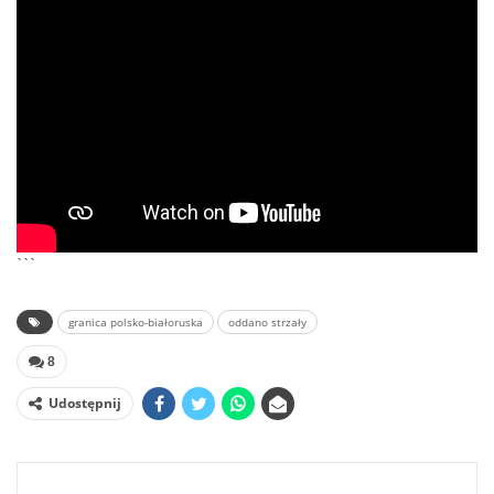
```
granica polsko-białoruska
oddano strzały
8
Udostępnij