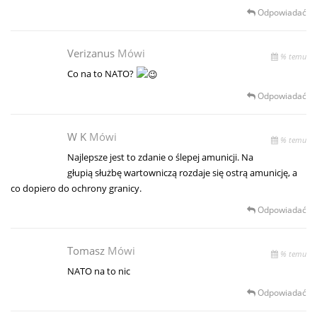
Odpowiadać
Verizanus
Mówi
% temu
Co na to NATO?
Odpowiadać
W K
Mówi
% temu
Najlepsze jest to zdanie o ślepej amunicji. Na
głupią służbę wartowniczą rozdaje się ostrą amunicję, a
co dopiero do ochrony granicy.
Odpowiadać
Tomasz
Mówi
% temu
NATO na to nic
Odpowiadać