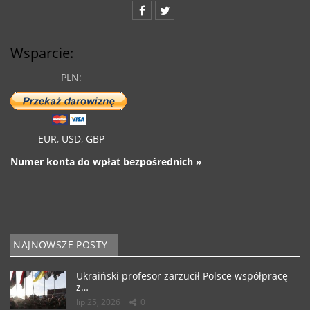
Wsparcie:
PLN:
EUR
,
USD
,
GBP
Numer konta do wpłat bezpośrednich »
NAJNOWSZE POSTY
Ukraiński profesor zarzucił Polsce współpracę
z…
lip 25, 2026
0