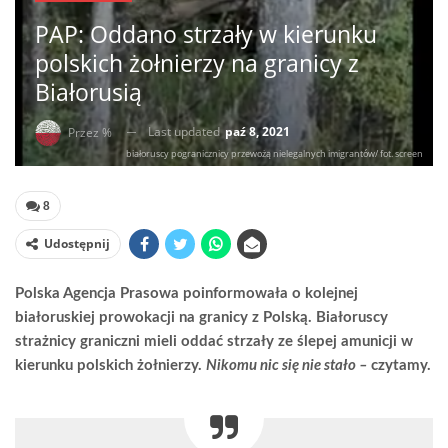
PAP: Oddano strzały w kierunku
polskich żołnierzy na granicy z
Białorusią
Last updated
paź 8, 2021
Przez %
białoruscy pogranicznicy przewożą nielegalnych imigrantów/ fot. screen
8
Udostępnij
Polska Agencja Prasowa poinformowała o kolejnej
białoruskiej prowokacji na granicy z Polską. Białoruscy
strażnicy graniczni mieli oddać strzały ze ślepej amunicji w
kierunku polskich żołnierzy.
Nikomu nic się nie stało –
czytamy.