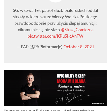
SG: w czwartek patrol służb białoruskich oddał
strzały w kierunku żołnierzy Wojska Polskiego;
prawdopodobnie przy użyciu ślepej amunicji;
nikomu nic się nie stało
@Straz_Graniczna
pic.twitter.com/KRu5kcAnFW
— PAP (@PAPinformacje)
October 8, 2021