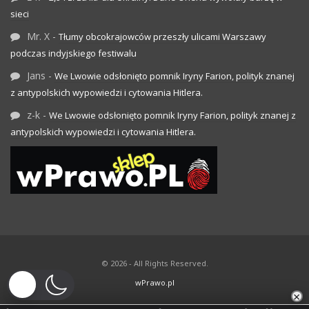
sieci
Mr. X
-
Tłumy obcokrajowców przeszły ulicami Warszawy
podczas indyjskiego festiwalu
Jans
-
We Lwowie odsłonięto pomnik Iryny Farion, polityk znanej
z antypolskich wypowiedzi i cytowania Hitlera.
z-k
-
We Lwowie odsłonięto pomnik Iryny Farion, polityk znanej z
antypolskich wypowiedzi i cytowania Hitlera.
© 2026 - All Rights Reserved.
wPrawo.pl
×