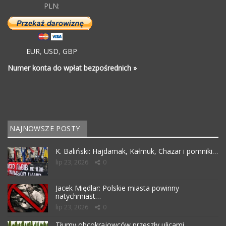
PLN:
EUR
,
USD
,
GBP
Numer konta do wpłat bezpośrednich »
NAJNOWSZE POSTY
K. Baliński: Hajdamak, Kałmuk, Chazar i pomniki…
lip 23, 2026
0
Jacek Międlar: Polskie miasta powinny
natychmiast…
lip 23, 2026
0
Tłumy obcokrajowców przeszły ulicami