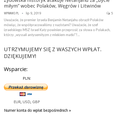
miłym” wobec Polaków, Węgrów i Litwinów
lip 9, 2019
5
WPRAWO.PL
Uważacie, że premier Izraela Benjamin Netanjahu obraził Polaków
mówiąc, że współpracowaliśmy z nazistami? Uważacie, że szef
izraelskiego MSZ Israel Katz powinien przeprosić za słowa o Polakach,
którzy „wyssali antysemityzm z mlekiem matki”?…
UTRZYMUJEMY SIĘ Z WASZYCH WPŁAT.
DZIĘKUJEMY!
Wsparcie:
PLN:
EUR
,
USD
,
GBP
Numer konta do wpłat bezpośrednich »