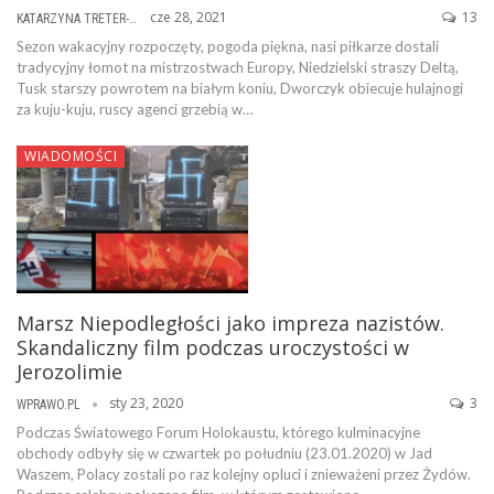
cze 28, 2021
13
KATARZYNA TRETER-SIERPIŃSKA
Sezon wakacyjny rozpoczęty, pogoda piękna, nasi piłkarze dostali
tradycyjny łomot na mistrzostwach Europy, Niedzielski straszy Deltą,
Tusk starszy powrotem na białym koniu, Dworczyk obiecuje hulajnogi
za kuju-kuju, ruscy agenci grzebią w…
WIADOMOŚCI
Marsz Niepodległości jako impreza nazistów.
Skandaliczny film podczas uroczystości w
Jerozolimie
sty 23, 2020
3
WPRAWO.PL
Podczas Światowego Forum Holokaustu, którego kulminacyjne
obchody odbyły się w czwartek po południu (23.01.2020) w Jad
Waszem, Polacy zostali po raz kolejny opluci i znieważeni przez Żydów.