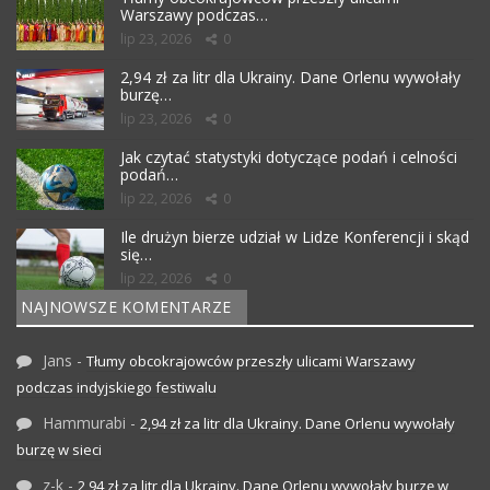
Warszawy podczas…
lip 23, 2026
0
2,94 zł za litr dla Ukrainy. Dane Orlenu wywołały
burzę…
lip 23, 2026
0
Jak czytać statystyki dotyczące podań i celności
podań…
lip 22, 2026
0
Ile drużyn bierze udział w Lidze Konferencji i skąd
się…
lip 22, 2026
0
NAJNOWSZE KOMENTARZE
Jans
-
Tłumy obcokrajowców przeszły ulicami Warszawy
podczas indyjskiego festiwalu
Hammurabi
-
2,94 zł za litr dla Ukrainy. Dane Orlenu wywołały
burzę w sieci
z-k
-
2,94 zł za litr dla Ukrainy. Dane Orlenu wywołały burzę w