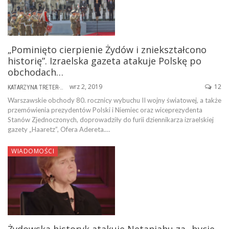
„Pominięto cierpienie Żydów i zniekształcono
historię”. Izraelska gazeta atakuje Polskę po
obchodach…
wrz 2, 2019
12
KATARZYNA TRETER-SIERPIŃSKA
Warszawskie obchody 80. rocznicy wybuchu II wojny światowej, a także
przemówienia prezydentów Polski i Niemiec oraz wiceprezydenta
Stanów Zjednoczonych, doprowadziły do furii dziennikarza izraelskiej
gazety „Haaretz”, Ofera Adereta.…
WIADOMOŚCI
Żydowska historyk atakuje Netanjahu za „bycie