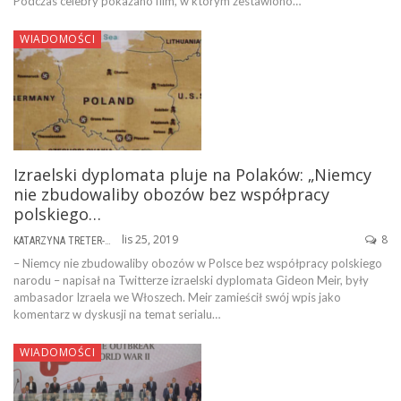
Podczas celebry pokazano film, w którym zestawiono…
WIADOMOŚCI
Izraelski dyplomata pluje na Polaków: „Niemcy
nie zbudowaliby obozów bez współpracy
polskiego…
lis 25, 2019
8
KATARZYNA TRETER-SIERPIŃSKA
– Niemcy nie zbudowaliby obozów w Polsce bez współpracy polskiego
narodu – napisał na Twitterze izraelski dyplomata Gideon Meir, były
ambasador Izraela we Włoszech. Meir zamieścił swój wpis jako
komentarz w dyskusji na temat serialu…
WIADOMOŚCI