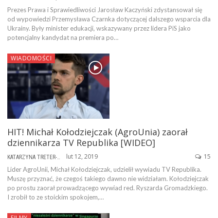
Prezes Prawa i Sprawiedliwości Jarosław Kaczyński zdystansował się
od wypowiedzi Przemysława Czarnka dotyczącej dalszego wsparcia dla
Ukrainy. Były minister edukacji, wskazywany przez lidera PiS jako
potencjalny kandydat na premiera po…
WIADOMOŚCI
HIT! Michał Kołodziejczak (AgroUnia) zaorał
dziennikarza TV Republika [WIDEO]
lut 12, 2019
15
KATARZYNA TRETER-SIERPIŃSKA
Lider AgroUnii, Michał Kołodziejczak, udzielił wywiadu TV Republika.
Muszę przyznać, że czegoś takiego dawno nie widziałam. Kołodziejczak
po prostu zaorał prowadzącego wywiad red. Ryszarda Gromadzkiego.
I zrobił to ze stoickim spokojem,…
FILMY