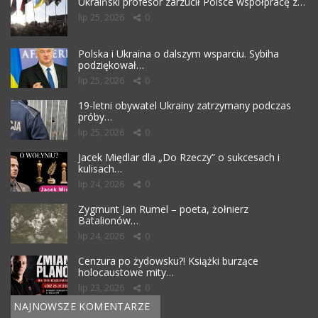
Ukraiński profesor zarzucił Polsce współpracę z…
lip 25, 2026
0
Polska i Ukraina o dalszym wsparciu. Sybiha
podziękował…
lip 25, 2026
0
19-letni obywatel Ukrainy zatrzymany podczas
próby…
lip 25, 2026
0
Jacek Międlar dla „Do Rzeczy” o sukcesach i
kulisach…
lip 24, 2026
0
Zygmunt Jan Rumel – poeta, żołnierz
Batalionów…
lip 24, 2026
0
Cenzura po żydowsku?! Książki burzące
holocaustowe mity…
lip 23, 2026
0
NAJNOWSZE KOMENTARZE