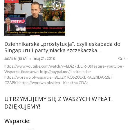
Dziennikarska „prostytucja”, czyli eskapada do
Singapuru i partyjniacka szczekaczka…
maj 21, 2018
4
JACEK MIĘDLAR
https://www.youtube.com/watch?v=EDiZ7dJDR-0&feature=youtu.be -
Wsparcie finansowe: http://paypal.me/jacekmiedlar
https://wprawo.pl/wsparcie - BLUZY, KOSZULKI, KALENDARZE I
CZAPKI: https://wprawo.pl/sklep - Kanał na CDA:…
UTRZYMUJEMY SIĘ Z WASZYCH WPŁAT.
DZIĘKUJEMY!
Wsparcie: