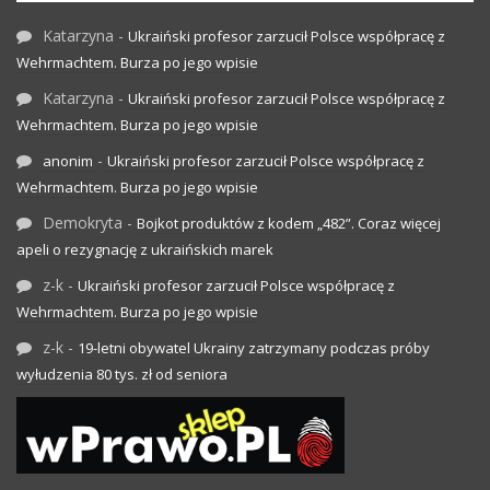
Katarzyna
-
Ukraiński profesor zarzucił Polsce współpracę z
Wehrmachtem. Burza po jego wpisie
Katarzyna
-
Ukraiński profesor zarzucił Polsce współpracę z
Wehrmachtem. Burza po jego wpisie
-
anonim
Ukraiński profesor zarzucił Polsce współpracę z
Wehrmachtem. Burza po jego wpisie
Demokryta
-
Bojkot produktów z kodem „482”. Coraz więcej
apeli o rezygnację z ukraińskich marek
z-k
-
Ukraiński profesor zarzucił Polsce współpracę z
Wehrmachtem. Burza po jego wpisie
z-k
-
19-letni obywatel Ukrainy zatrzymany podczas próby
wyłudzenia 80 tys. zł od seniora