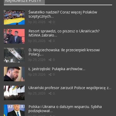
NAJNOWSZE POSTY
Światełko nadziei? Coraz więcej Polaków
sceptycznych…
lip 30, 2026
0
Resort sprawdzi, co piszesz o Ukraińcach?
MSWiA zabrało…
lip 30, 2026
0
D. Wojciechowska: Ile przecierpieli kresowi
Polacy,…
lip 29, 2026
0
Ł. Jastrzębski: Pułapka archiwów…
lip 29, 2026
0
Ukraiński profesor zarzucił Polsce współpracę z…
lip 25, 2026
0
Polska i Ukraina o dalszym wsparciu. Sybiha
podziękował…