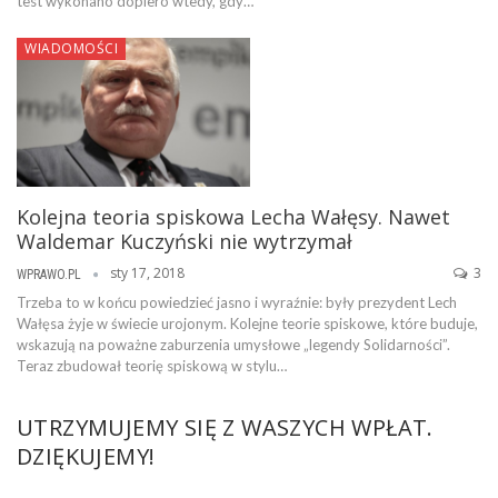
test wykonano dopiero wtedy, gdy…
WIADOMOŚCI
Kolejna teoria spiskowa Lecha Wałęsy. Nawet
Waldemar Kuczyński nie wytrzymał
sty 17, 2018
3
WPRAWO.PL
Trzeba to w końcu powiedzieć jasno i wyraźnie: były prezydent Lech
Wałęsa żyje w świecie urojonym. Kolejne teorie spiskowe, które buduje,
wskazują na poważne zaburzenia umysłowe „legendy Solidarności”.
Teraz zbudował teorię spiskową w stylu…
UTRZYMUJEMY SIĘ Z WASZYCH WPŁAT.
DZIĘKUJEMY!