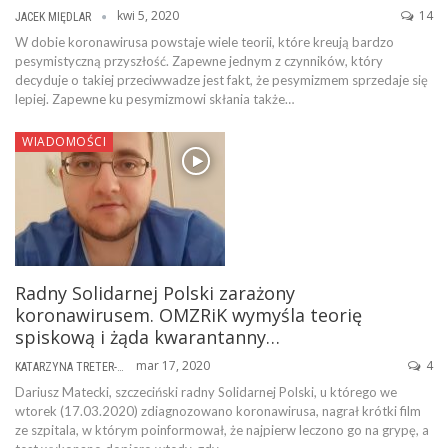
kwi 5, 2020
14
JACEK MIĘDLAR
W dobie koronawirusa powstaje wiele teorii, które kreują bardzo
pesymistyczną przyszłość. Zapewne jednym z czynników, który
decyduje o takiej przeciwwadze jest fakt, że pesymizmem sprzedaje się
lepiej. Zapewne ku pesymizmowi skłania także…
WIADOMOŚCI
Radny Solidarnej Polski zarażony
koronawirusem. OMZRiK wymyśla teorię
spiskową i żąda kwarantanny…
mar 17, 2020
4
KATARZYNA TRETER-SIERPIŃSKA
Dariusz Matecki, szczeciński radny Solidarnej Polski, u którego we
wtorek (17.03.2020) zdiagnozowano koronawirusa, nagrał krótki film
ze szpitala, w którym poinformował, że najpierw leczono go na grypę, a