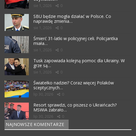
sie 1, 2026
0
SBU będzie mogła działać w Polsce. Co
naprawdę zmienia…
sie 1, 2026
0
Śmierć 31-latki w policyjnej celi. Policjantka
miała…
sie 1, 2026
0
Tusk zapowiada kolejną pomoc dla Ukrainy. W
grze są…
sie 1, 2026
0
Światełko nadziei? Coraz więcej Polaków
sceptycznych…
lip 30, 2026
0
Resort sprawdzi, co piszesz o Ukraińcach?
MSWiA zabrało…
lip 30, 2026
0
NAJNOWSZE KOMENTARZE