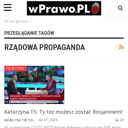
Strona główna
PRZEGLĄDANIE TAGÓW
RZĄDOWA PROPAGANDA
FELIETONY
Katarzyna TS: Ty też możesz zostać Rosjaninem!
lut 27, 2023
24
KATARZYNA TRETER-SIERPIŃSKA
W poniedziałek (27.02.2023) Robert Bąkiewicz udał się do TVP, gdzie