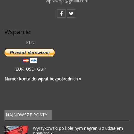
wprawopl@gmail.com
Wsparcie:
PLN:
EUR
,
USD
,
GBP
Numer konta do wpłat bezpośrednich »
NAJNOWSZE POSTY
Wyrzykowski po kolejnym nagraniu z udziałem
obywatelki…