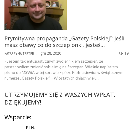
Prymitywna propaganda „Gazety Polskiej”: Jeśli
masz obawy co do szczepionki, jesteś…
gru 28, 2020
19
KATARZYNA TRETER-SIERPIŃSKA
- Jestem tak entuzjastycznym zwolennikiem szczepień, że
postanowiłem zmienić sobie imię na Szczepan. Właśnie napisałem
pismo do MSWiA w tej sprawie – pisze Piotr Lisiewicz w świątecznym
numerze „Gazety Polskiej”. - W ostatnich dniach wielu…
UTRZYMUJEMY SIĘ Z WASZYCH WPŁAT.
DZIĘKUJEMY!
Wsparcie:
PLN: