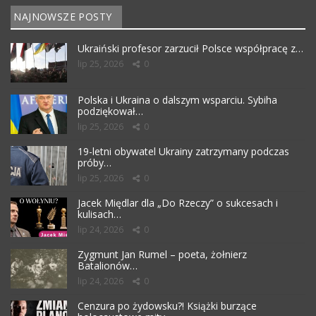
NAJNOWSZE POSTY
Ukraiński profesor zarzucił Polsce współpracę z…
lip 25, 2026
0
Polska i Ukraina o dalszym wsparciu. Sybiha
podziękował…
lip 25, 2026
0
19-letni obywatel Ukrainy zatrzymany podczas
próby…
lip 25, 2026
0
Jacek Międlar dla „Do Rzeczy” o sukcesach i
kulisach…
lip 24, 2026
0
Zygmunt Jan Rumel – poeta, żołnierz
Batalionów…
lip 24, 2026
0
Cenzura po żydowsku?! Książki burzące