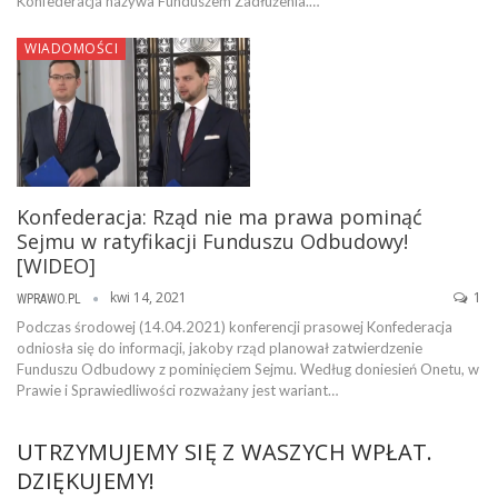
Konfederacja nazywa Funduszem Zadłużenia.…
WIADOMOŚCI
Konfederacja: Rząd nie ma prawa pominąć
Sejmu w ratyfikacji Funduszu Odbudowy!
[WIDEO]
kwi 14, 2021
1
WPRAWO.PL
Podczas środowej (14.04.2021) konferencji prasowej Konfederacja
odniosła się do informacji, jakoby rząd planował zatwierdzenie
Funduszu Odbudowy z pominięciem Sejmu. Według doniesień Onetu, w
Prawie i Sprawiedliwości rozważany jest wariant…
UTRZYMUJEMY SIĘ Z WASZYCH WPŁAT.
DZIĘKUJEMY!