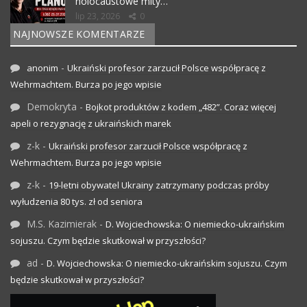
holocaustowe mity…
lip 23, 2026
0
NAJNOWSZE KOMENTARZE
-
anonim
Ukraiński profesor zarzucił Polsce współpracę z
Wehrmachtem. Burza po jego wpisie
Demokryta
-
Bojkot produktów z kodem „482”. Coraz więcej
apeli o rezygnację z ukraińskich marek
z-k
-
Ukraiński profesor zarzucił Polsce współpracę z
Wehrmachtem. Burza po jego wpisie
z-k
-
19-letni obywatel Ukrainy zatrzymany podczas próby
wyłudzenia 80 tys. zł od seniora
M.S. Kazimierak
-
D. Wojciechowska: O niemiecko-ukraińskim
sojuszu. Czym będzie skutkował w przyszłości?
ad
-
D. Wojciechowska: O niemiecko-ukraińskim sojuszu. Czym
będzie skutkował w przyszłości?