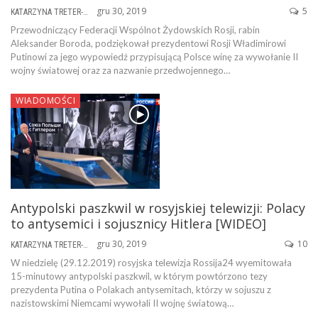
gru 30, 2019
5
KATARZYNA TRETER-SIERPIŃSKA
Przewodniczący Federacji Wspólnot Żydowskich Rosji, rabin
Aleksander Boroda, podziękował prezydentowi Rosji Władimirowi
Putinowi za jego wypowiedź przypisującą Polsce winę za wywołanie II
wojny światowej oraz za nazwanie przedwojennego…
WIADOMOŚCI
Antypolski paszkwil w rosyjskiej telewizji: Polacy
to antysemici i sojusznicy Hitlera [WIDEO]
gru 30, 2019
10
KATARZYNA TRETER-SIERPIŃSKA
W niedzielę (29.12.2019) rosyjska telewizja Rossija24 wyemitowała
15-minutowy antypolski paszkwil, w którym powtórzono tezy
prezydenta Putina o Polakach antysemitach, którzy w sojuszu z
nazistowskimi Niemcami wywołali II wojnę światową…