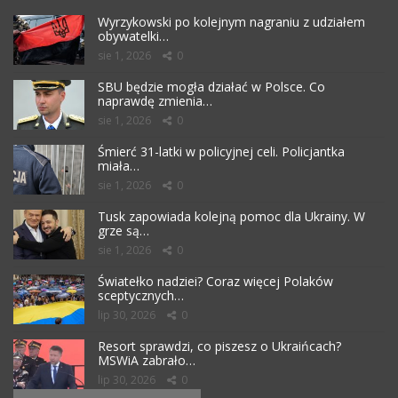
Wyrzykowski po kolejnym nagraniu z udziałem
obywatelki…
sie 1, 2026
0
SBU będzie mogła działać w Polsce. Co
naprawdę zmienia…
sie 1, 2026
0
Śmierć 31-latki w policyjnej celi. Policjantka
miała…
sie 1, 2026
0
Tusk zapowiada kolejną pomoc dla Ukrainy. W
grze są…
sie 1, 2026
0
Światełko nadziei? Coraz więcej Polaków
sceptycznych…
lip 30, 2026
0
Resort sprawdzi, co piszesz o Ukraińcach?
MSWiA zabrało…
lip 30, 2026
0