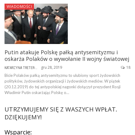
WIADOMOŚCI
Putin atakuje Polskę pałką antysemityzmu i
oskarża Polaków o wywołanie II wojny światowej
gru 28, 2019
18
KATARZYNA TRETER-SIERPIŃSKA
Bicie Polaków pałką antysemityzmu to ulubiony sport żydowskich
polityków, żydowskich organizacji i żydowskich mediów. W piątek
(20.12.2019) do tej antypolskiej nagonki dołączył prezydent Rosji
Władimir Putin oskarżając Polskę o…
UTRZYMUJEMY SIĘ Z WASZYCH WPŁAT.
DZIĘKUJEMY!
Wsparcie: