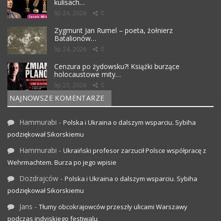
kulisach…
lip 24, 2026
0
Zygmunt Jan Rumel – poeta, żołnierz
Batalionów…
lip 24, 2026
0
Cenzura po żydowsku?! Książki burzące
holocaustowe mity…
lip 23, 2026
0
NAJNOWSZE KOMENTARZE
Hammurabi
-
Polska i Ukraina o dalszym wsparciu. Sybiha
podziękował Sikorskiemu
Hammurabi
-
Ukraiński profesor zarzucił Polsce współpracę z
Wehrmachtem. Burza po jego wpisie
Dozdrajców
-
Polska i Ukraina o dalszym wsparciu. Sybiha
podziękował Sikorskiemu
Jans
-
Tłumy obcokrajowców przeszły ulicami Warszawy
podczas indyjskiego festiwalu