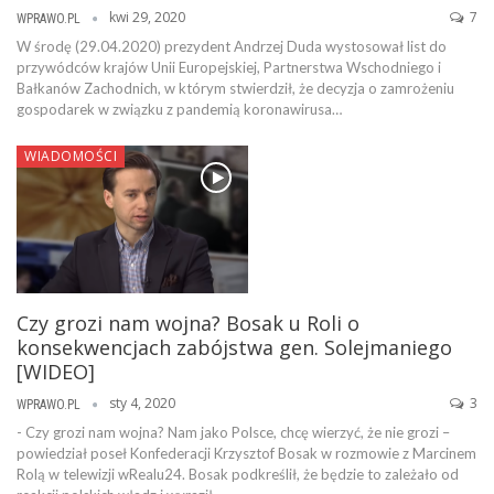
kwi 29, 2020
7
WPRAWO.PL
W środę (29.04.2020) prezydent Andrzej Duda wystosował list do
przywódców krajów Unii Europejskiej, Partnerstwa Wschodniego i
Bałkanów Zachodnich, w którym stwierdził, że decyzja o zamrożeniu
gospodarek w związku z pandemią koronawirusa…
WIADOMOŚCI
Czy grozi nam wojna? Bosak u Roli o
konsekwencjach zabójstwa gen. Solejmaniego
[WIDEO]
sty 4, 2020
3
WPRAWO.PL
- Czy grozi nam wojna? Nam jako Polsce, chcę wierzyć, że nie grozi –
powiedział poseł Konfederacji Krzysztof Bosak w rozmowie z Marcinem
Rolą w telewizji wRealu24. Bosak podkreślił, że będzie to zależało od