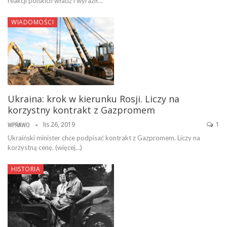
reakcji polskich władz i wyraził…
WIADOMOŚCI
Ukraina: krok w kierunku Rosji. Liczy na
korzystny kontrakt z Gazpromem
lis 26, 2019
1
WPRAWO
Ukraiński minister chce podpisać kontrakt z Gazpromem. Liczy na
korzystną cenę. (więcej…)
HISTORIA