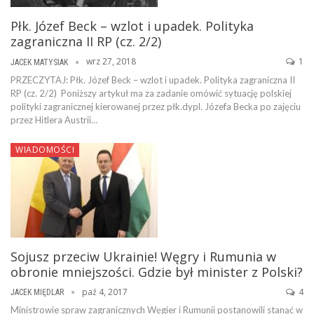
Płk. Józef Beck – wzlot i upadek. Polityka
zagraniczna II RP (cz. 2/2)
wrz 27, 2018
1
JACEK MATYSIAK
PRZECZYTAJ: Płk. Józef Beck – wzlot i upadek. Polityka zagraniczna II
RP (cz. 2/2) Poniższy artykuł ma za zadanie omówić sytuację polskiej
polityki zagranicznej kierowanej przez płk.dypl. Józefa Becka po zajęciu
przez Hitlera Austrii…
WIADOMOŚCI
Sojusz przeciw Ukrainie! Węgry i Rumunia w
obronie mniejszości. Gdzie był minister z Polski?
paź 4, 2017
4
JACEK MIĘDLAR
Ministrowie spraw zagranicznych Węgier i Rumunii postanowili stanąć w