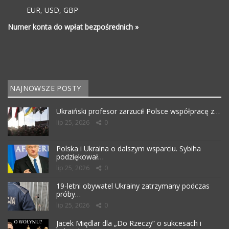
EUR
,
USD
,
GBP
Numer konta do wpłat bezpośrednich »
NAJNOWSZE POSTY
Ukraiński profesor zarzucił Polsce współpracę z…
lip 25, 2026
0
Polska i Ukraina o dalszym wsparciu. Sybiha
podziękował…
lip 25, 2026
0
19-letni obywatel Ukrainy zatrzymany podczas
próby…
lip 25, 2026
0
Jacek Międlar dla „Do Rzeczy” o sukcesach i