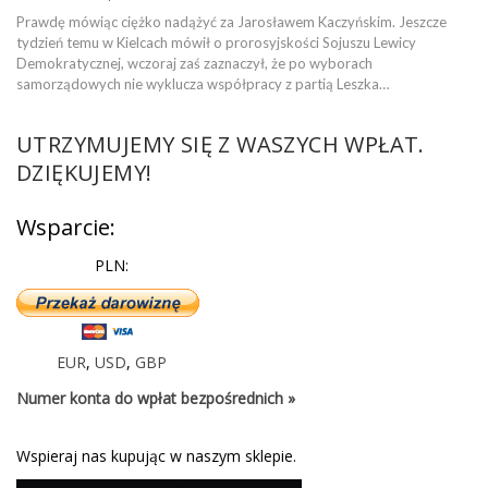
Prawdę mówiąc ciężko nadążyć za Jarosławem Kaczyńskim. Jeszcze
tydzień temu w Kielcach mówił o prorosyjskości Sojuszu Lewicy
Demokratycznej, wczoraj zaś zaznaczył, że po wyborach
samorządowych nie wyklucza współpracy z partią Leszka…
UTRZYMUJEMY SIĘ Z WASZYCH WPŁAT.
DZIĘKUJEMY!
Wsparcie:
PLN:
EUR
,
USD
,
GBP
Numer konta do wpłat bezpośrednich »
Wspieraj nas kupując w naszym sklepie.