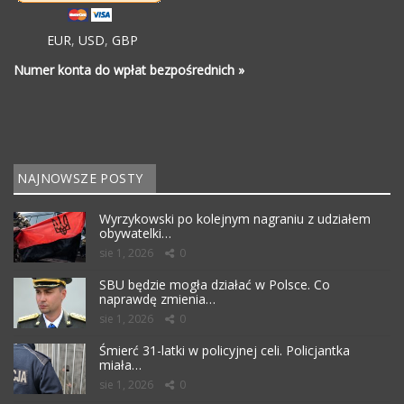
EUR
,
USD
,
GBP
Numer konta do wpłat bezpośrednich »
NAJNOWSZE POSTY
Wyrzykowski po kolejnym nagraniu z udziałem
obywatelki…
sie 1, 2026
0
SBU będzie mogła działać w Polsce. Co
naprawdę zmienia…
sie 1, 2026
0
Śmierć 31-latki w policyjnej celi. Policjantka
miała…
sie 1, 2026
0