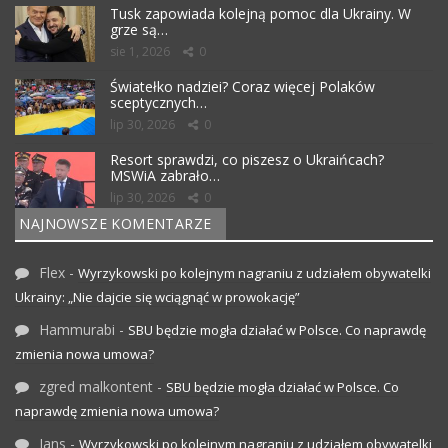
Tusk zapowiada kolejną pomoc dla Ukrainy. W
grze są…
sie 1, 2026
0
Światełko nadziei? Coraz więcej Polaków
sceptycznych…
lip 30, 2026
0
Resort sprawdzi, co piszesz o Ukraińcach?
MSWiA zabrało…
lip 30, 2026
0
NAJNOWSZE KOMENTARZE
Flex
-
Wyrzykowski po kolejnym nagraniu z udziałem obywatelki
Ukrainy: „Nie dajcie się wciągnąć w prowokację”
Hammurabi
-
SBU będzie mogła działać w Polsce. Co naprawdę
zmienia nowa umowa?
zgred malkontent
-
SBU będzie mogła działać w Polsce. Co
naprawdę zmienia nowa umowa?
Jans
-
Wyrzykowski po kolejnym nagraniu z udziałem obywatelki