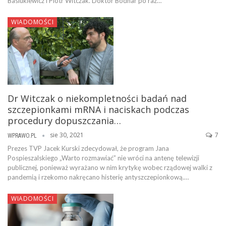
Basiukiewicz i Piotr Witczak. Doktor Bodnar po raz…
WIADOMOŚCI
Dr Witczak o niekompletności badań nad
szczepionkami mRNA i naciskach podczas
procedury dopuszczania…
sie 30, 2021
7
WPRAWO.PL
Prezes TVP Jacek Kurski zdecydował, że program Jana
Pospieszalskiego „Warto rozmawiać” nie wróci na antenę telewizji
publicznej, ponieważ wyrażano w nim krytykę wobec rządowej walki z
pandemią i rzekomo nakręcano histerię antyszczepionkową.…
WIADOMOŚCI