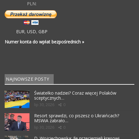
PLN:
EUR
,
USD
,
GBP
Numer konta do wpłat bezpośrednich »
NAJNOWSZE POSTY
Światełko nadziei? Coraz więcej Polaków
sceptycznych…
lip 30, 2026
0
Resort sprawdzi, co piszesz o Ukraińcach?
MSWiA zabrało…
lip 30, 2026
0
D. Wojciechowska: Ile przecierpieli kresowi