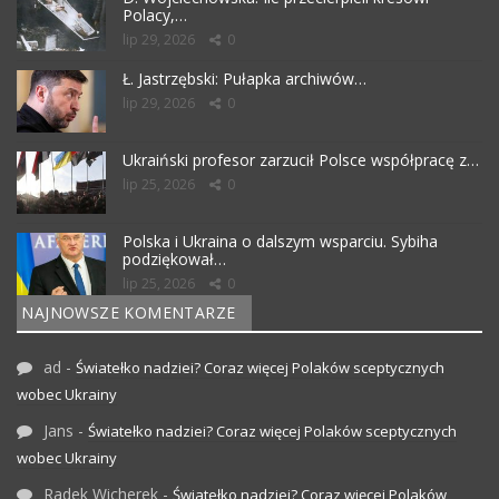
Polacy,…
lip 29, 2026
0
Ł. Jastrzębski: Pułapka archiwów…
lip 29, 2026
0
Ukraiński profesor zarzucił Polsce współpracę z…
lip 25, 2026
0
Polska i Ukraina o dalszym wsparciu. Sybiha
podziękował…
lip 25, 2026
0
NAJNOWSZE KOMENTARZE
ad
-
Światełko nadziei? Coraz więcej Polaków sceptycznych
wobec Ukrainy
Jans
-
Światełko nadziei? Coraz więcej Polaków sceptycznych
wobec Ukrainy
Radek Wicherek
-
Światełko nadziei? Coraz więcej Polaków