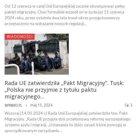
Od 12 czerwca w całej Unii Europejskiej zacznie obowiązywać pełny
pakiet migracyjny. Choć formalnie wszedł on w życie już 11 czerwca
2024 roku, przez ostatnie dwa lata trwał okres przygotowawczy
przeznaczony na wdrażanie nowych regulacji…
WIADOMOŚCI
Rada UE zatwierdziła „Pakt Migracyjny”. Tusk:
„Polska nie przyjmie z tytułu paktu
migracyjnego…
maj 15, 2024
3
WPRAWO.PL
Wczoraj (14.05.2024 r.) Rada Unii Europejskiej zatwierdziła tzw. Pakt
Migracyjny. „Rada UE przyjęła dziś przełomową reformę europejskiego
systemu azylu i migracji. „Ustanawia to zbiór zasad, które pomogą w
uporządkowanym zarządzaniu…