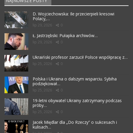
NAJNOWSZE POSTY
D. Wojciechowska: Ile przecierpieli kresowi
Polacy,…
lip 29, 2026
0
Ł. Jastrzębski: Pułapka archiwów…
lip 29, 2026
0
Ukraiński profesor zarzucił Polsce współpracę z…
lip 25, 2026
0
Polska i Ukraina o dalszym wsparciu. Sybiha
podziękował…
lip 25, 2026
0
19-letni obywatel Ukrainy zatrzymany podczas
próby…
lip 25, 2026
0
Jacek Międlar dla „Do Rzeczy” o sukcesach i
kulisach…