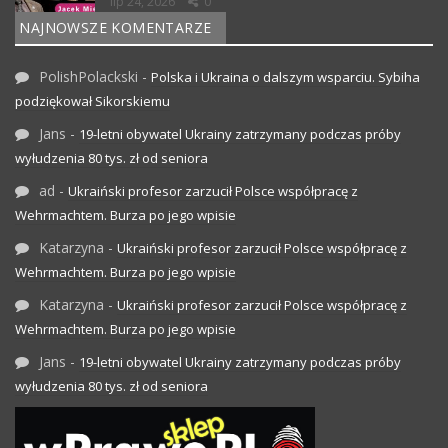
lip 24, 2026
0
NAJNOWSZE KOMENTARZE
PolishPolackski
-
Polska i Ukraina o dalszym wsparciu. Sybiha
podziękował Sikorskiemu
Jans
-
19-letni obywatel Ukrainy zatrzymany podczas próby
wyłudzenia 80 tys. zł od seniora
ad
-
Ukraiński profesor zarzucił Polsce współpracę z
Wehrmachtem. Burza po jego wpisie
Katarzyna
-
Ukraiński profesor zarzucił Polsce współpracę z
Wehrmachtem. Burza po jego wpisie
Katarzyna
-
Ukraiński profesor zarzucił Polsce współpracę z
Wehrmachtem. Burza po jego wpisie
Jans
-
19-letni obywatel Ukrainy zatrzymany podczas próby
wyłudzenia 80 tys. zł od seniora