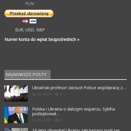
PLN:
EUR
,
USD
,
GBP
Numer konta do wpłat bezpośrednich »
NAJNOWSZE POSTY
Ukraiński profesor zarzucił Polsce współpracę z…
lip 25, 2026
0
Polska i Ukraina o dalszym wsparciu. Sybiha
podziękował…
lip 25, 2026
0
19-letni obywatel Ukrainy zatrzymany podczas