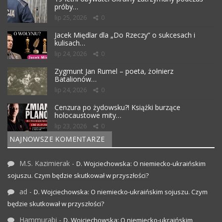
próby…
lip 25, 2026
0
Jacek Międlar dla „Do Rzeczy” o sukcesach i
kulisach…
lip 24, 2026
0
Zygmunt Jan Rumel – poeta, żołnierz
Batalionów…
lip 24, 2026
0
Cenzura po żydowsku?! Książki burzące
holocaustowe mity…
lip 23, 2026
0
NAJNOWSZE KOMENTARZE
M.S. Kazimierak
-
D. Wojciechowska: O niemiecko-ukraińskim
sojuszu. Czym będzie skutkował w przyszłości?
ad
-
D. Wojciechowska: O niemiecko-ukraińskim sojuszu. Czym
będzie skutkował w przyszłości?
Hammurabi
-
D. Wojciechowska: O niemiecko-ukraińskim