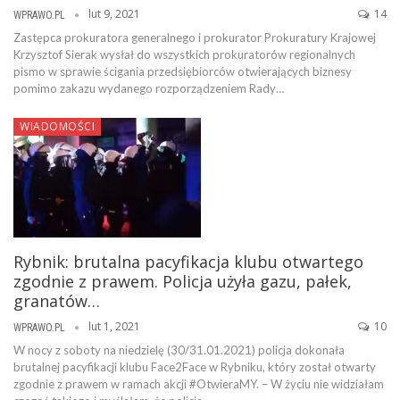
lut 9, 2021
14
WPRAWO.PL
Zastępca prokuratora generalnego i prokurator Prokuratury Krajowej
Krzysztof Sierak wysłał do wszystkich prokuratorów regionalnych
pismo w sprawie ścigania przedsiębiorców otwierających biznesy
pomimo zakazu wydanego rozporządzeniem Rady…
WIADOMOŚCI
Rybnik: brutalna pacyfikacja klubu otwartego
zgodnie z prawem. Policja użyła gazu, pałek,
granatów…
lut 1, 2021
10
WPRAWO.PL
W nocy z soboty na niedzielę (30/31.01.2021) policja dokonała
brutalnej pacyfikacji klubu Face2Face w Rybniku, który został otwarty
zgodnie z prawem w ramach akcji #OtwieraMY. – W życiu nie widziałam