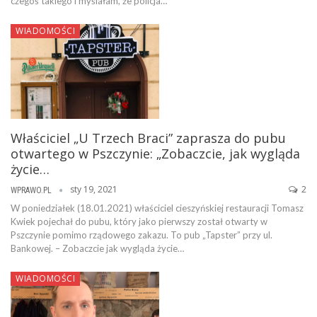
czegoś takiego i myślałam, że policja…
WIADOMOŚCI
Właściciel „U Trzech Braci” zaprasza do pubu
otwartego w Pszczynie: „Zobaczcie, jak wygląda
życie…
sty 19, 2021
2
WPRAWO.PL
W poniedziałek (18.01.2021) właściciel cieszyńskiej restauracji Tomasz
Kwiek pojechał do pubu, który jako pierwszy został otwarty w
Pszczynie pomimo rządowego zakazu. To pub „Tapster” przy ul.
Bankowej. – Zobaczcie jak wygląda życie…
WIADOMOŚCI