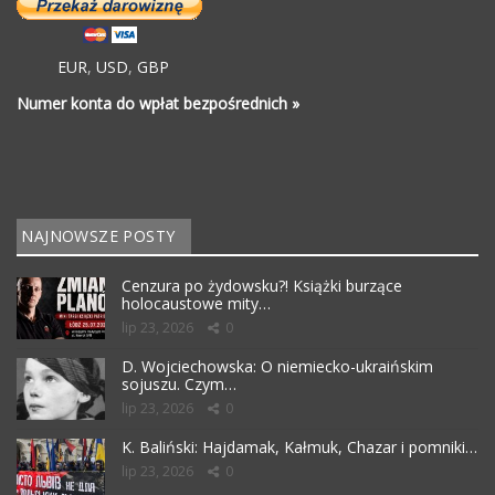
EUR
,
USD
,
GBP
Numer konta do wpłat bezpośrednich »
NAJNOWSZE POSTY
Cenzura po żydowsku?! Książki burzące
holocaustowe mity…
lip 23, 2026
0
D. Wojciechowska: O niemiecko-ukraińskim
sojuszu. Czym…
lip 23, 2026
0
K. Baliński: Hajdamak, Kałmuk, Chazar i pomniki…
lip 23, 2026
0