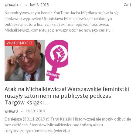
kwi 8, 2025
1
WPRAWO.PL
Na reaktywowanym kanale YouTube Jacka Międlara pojawiła się
niedawno wypowiedź Stanisława Michalkiewicza - cenionego
publicysty, autora licznych książek i znanego wolnościowca.
Michalkiewicz, komentując pierwszy odcinek nowego serialu…
WIADOMOŚCI
Atak na Michalkiewicza! Warszawskie feministki
ruszyły szturmem na publicystę podczas
Targów Książki…
lis 30, 2019
WPRAWO
Dzisiejsze (30.11.2019 r.) Targi Książki Historycznej nie mogły odbyć się
bez zakłóceń. Stanisław Michalkiewicz padł ofiarą ataku
rozgoryczonych feministek. (więcej…)