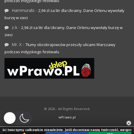
podczas indyjskiego festiwalu
Hammurabi
-
2,94 zł za litr dla Ukrainy. Dane Orlenu wywołały
burzę w sieci
z-k
-
2,94 zł za litr dla Ukrainy. Dane Orlenu wywołały burzę w
sieci
Mr. X
-
Tłumy obcokrajowców przeszły ulicami Warszawy
podczas indyjskiego festiwalu
© 2026 - All Rights Reserved.
wPrawo.pl
×
i tworzymy całkowicie niezależnie. Jeśli doceniasz naszą twórczość, wesprzyj jej