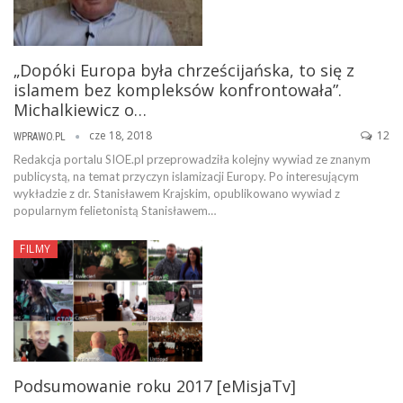
„Dopóki Europa była chrześcijańska, to się z
islamem bez kompleksów konfrontowała”.
Michalkiewicz o…
cze 18, 2018
12
WPRAWO.PL
Redakcja portalu SIOE.pl przeprowadziła kolejny wywiad ze znanym
publicystą, na temat przyczyn islamizacji Europy. Po interesującym
wykładzie z dr. Stanisławem Krajskim, opublikowano wywiad z
popularnym felietonistą Stanisławem…
FILMY
Podsumowanie roku 2017 [eMisjaTv]