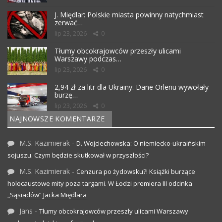
J. Międlar: Polskie miasta powinny natychmiast
zerwać…
lip 23, 2026
0
Tłumy obcokrajowców przeszły ulicami
Warszawy podczas…
lip 23, 2026
0
2,94 zł za litr dla Ukrainy. Dane Orlenu wywołały
burzę…
lip 23, 2026
0
NAJNOWSZE KOMENTARZE
M.S. Kazimierak
-
D. Wojciechowska: O niemiecko-ukraińskim
sojuszu. Czym będzie skutkował w przyszłości?
M.S. Kazimierak
-
Cenzura po żydowsku?! Książki burzące
holocaustowe mity poza targami. W Łodzi premiera III odcinka
„Sąsiadów” Jacka Międlara
Jans
-
Tłumy obcokrajowców przeszły ulicami Warszawy