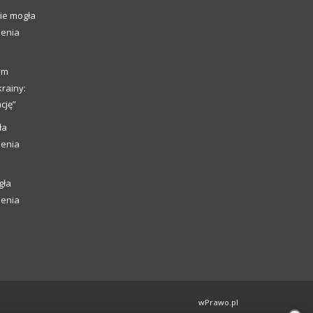
ie mogła
ienia
ym
rainy:
cję”
ła
ienia
gła
ienia
wPrawo.pl