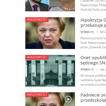
Czwartek (30.04.2
Najwyższego Małgo
Andrzej Duda powo
Hipokryzja G
WIADOMOŚCI
przekazuje j
lut 
WPRAWO.PL
Pierwsza prezes S
Sądu Najwyższego n
pisze „Dziennik Ga
Onet opubli
WIADOMOŚCI
sędziego SN 
sie 
WPRAWO.PL
W ramach publikacj
sędziemu Sądu Naj
wysyłania pocztów
Padniecie ze
WIADOMOŚCI
przedszkolak