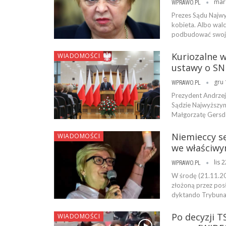
mar
WPRAWO.PL
Prezes Sądu Najwy
kobieta. Albo wal
podbudować swoje 
Kuriozalne 
WIADOMOŚCI
ustawy o SN
gru 
WPRAWO.PL
Prezydent Andrzej
Sądzie Najwyższym
Małgorzatę Gersdo
Niemieccy sę
WIADOMOŚCI
we właściwy
lis 
WPRAWO.PL
W środę (21.11.20
złożoną przez pos
dyktando Trybunał
Po decyzji T
WIADOMOŚCI