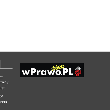
ym
rainy:
cję”
ła
ienia