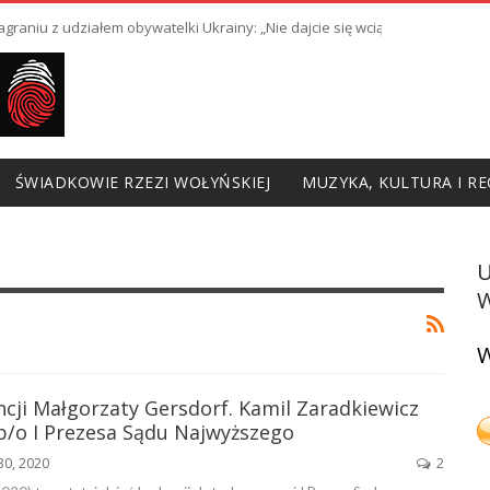
raniu z udziałem obywatelki Ukrainy: „Nie dajcie się wciągnąć w prowoka
ŚWIADKOWIE RZEZI WOŁYŃSKIEJ
MUZYKA, KULTURA I RE
W
W
cji Małgorzaty Gersdorf. Kamil Zaradkiewicz
/o I Prezesa Sądu Najwyższego
30, 2020
2