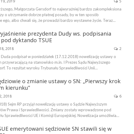
 19, 2019
5
ższego, Małgorzata Gersdorf to najwyraźniej bardzo zakompleksiona
czy o utrzymanie dobrze płatnej posady, by w ten sposób
ego, albo chwali się, że prowadzi bardzo wystawne życie. Teraz…
wyjaśnienie prezydenta Dudy ws. podpisania
 pod dyktando TSUE
18, 2018
2
 Duda podpisał w poniedziałek (17.12.2018) nowelizację ustawy o
 przywracającą na stanowisko m.in. I Prezes Sądu Najwyższego
rf. To rezultat wyroku Trybunału Sprawiedliwości Unii…
dziowie o zmianie ustawy o SN: „Pierwszy krok
m kierunku”
22, 2018
6
18) Sejm RP przyjął nowelizację ustawy o Sądzie Najwyższym
łów Prawa i Sprawiedliwości. Zmiany zostały wprowadzone pod
u Sprawiedliwości UE i Komisji Europejskiej. Nowelizacja umożliwia…
SUE emerytowani sędziowie SN stawili się w