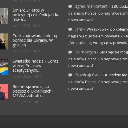
sie 1, 2026
0
zgred malkontent
-
SBU będz
Śmierć 31-latki w
działać w Polsce. Co naprawdę zm
policyjnej celi. Policjantka
miała…
nowa umowa?
sie 1, 2026
0
Jans
-
Wyrzykowski po kolejn
Tusk zapowiada kolejną
nagraniu z udziałem obywatelki Uk
pomoc dla Ukrainy. W
„Nie dajcie się wciągnąć w prowoka
grze są…
sie 1, 2026
0
Demokryta
-
SBU będzie mog
działać w Polsce. Co naprawdę zm
Światełko nadziei? Coraz
więcej Polaków
nowa umowa?
sceptycznych…
Dozdrajców
-
SBU będzie mo
lip 30, 2026
0
działać w Polsce. Co naprawdę zm
Resort sprawdzi, co
nowa umowa?
piszesz o Ukraińcach?
MSWiA zabrało…
lip 30, 2026
0