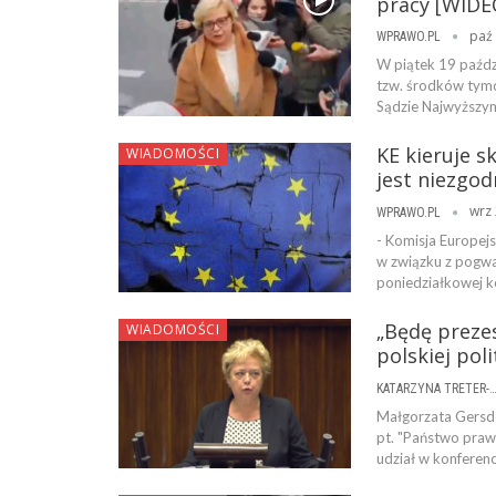
pracy [WIDE
paź 
WPRAWO.PL
W piątek 19 paźdz
tzw. środków tymc
Sądzie Najwyższym
KE kieruje 
WIADOMOŚCI
jest niezgo
wrz 
WPRAWO.PL
- Komisja Europej
w związku z pogwa
poniedziałkowej k
„Będę preze
WIADOMOŚCI
polskiej pol
KATARZYNA TRETER-SIERPI
Małgorzata Gersdo
pt. "Państwo praw
udział w konferenc