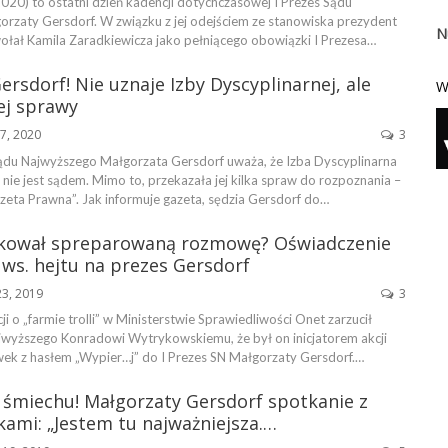
020) to ostatni dzień kadencji dotychczasowej I Prezes Sądu
rzaty Gersdorf. W związku z jej odejściem ze stanowiska prezydent
N
łał Kamila Zaradkiewicza jako pełniącego obowiązki I Prezesa…
ersdorf! Nie uznaje Izby Dyscyplinarnej, ale
W
ej sprawy
27, 2020
3
ądu Najwyższego Małgorzata Gersdorf uważa, że Izba Dyscyplinarna
ie jest sądem. Mimo to, przekazała jej kilka spraw do rozpoznania –
zeta Prawna”. Jak informuje gazeta, sędzia Gersdorf do…
kował spreparowaną rozmowę? Oświadczenie
ws. hejtu na prezes Gersdorf
23, 2019
3
i o „farmie trolli” w Ministerstwie Sprawiedliwości Onet zarzucił
wyższego Konradowi Wytrykowskiemu, że był on inicjatorem akcji
ek z hasłem „Wypier…j” do I Prezes SN Małgorzaty Gersdorf.…
 śmiechu! Małgorzaty Gersdorf spotkanie z
ami: „Jestem tu najważniejsza.…