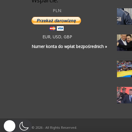
Wsparcie:
PLN:
EUR
,
USD
,
GBP
Numer konta do wpłat bezpośrednich »
© 2026 - All Rights Reserved.