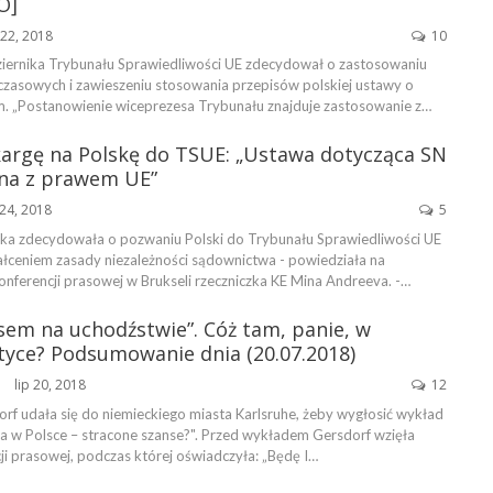
O]
22, 2018
10
iernika Trybunału Sprawiedliwości UE zdecydował o zastosowaniu
zasowych i zawieszeniu stosowania przepisów polskiej ustawy o
. „Postanowienie wiceprezesa Trybunału znajduje zastosowanie z…
skargę na Polskę do TSUE: „Ustawa dotycząca SN
dna z prawem UE”
24, 2018
5
ska zdecydowała o pozwaniu Polski do Trybunału Sprawiedliwości UE
łceniem zasady niezależności sądownictwa - powiedziała na
onferencji prasowej w Brukseli rzeczniczka KE Mina Andreeva. -…
sem na uchodźstwie”. Cóż tam, panie, w
ityce? Podsumowanie dnia (20.07.2018)
lip 20, 2018
12
ŃSKA
rf udała się do niemieckiego miasta Karlsruhe, żeby wygłosić wykład
a w Polsce – stracone szanse?". Przed wykładem Gersdorf wzięła
ji prasowej, podczas której oświadczyła: „Będę I…