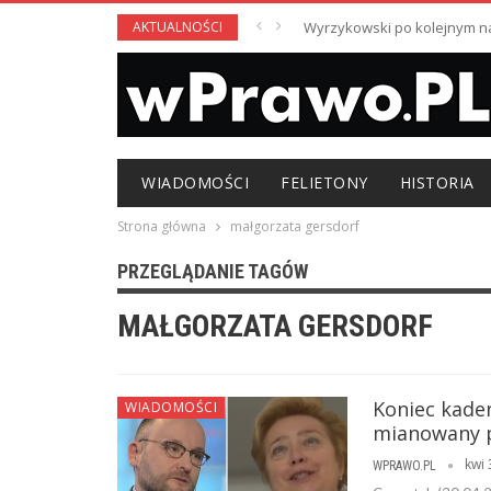
AKTUALNOŚCI
Wyrzykowski po kolejnym nag
WIADOMOŚCI
FELIETONY
HISTORIA
Strona główna
małgorzata gersdorf
PRZEGLĄDANIE TAGÓW
MAŁGORZATA GERSDORF
Koniec kaden
WIADOMOŚCI
mianowany p
kwi 
WPRAWO.PL