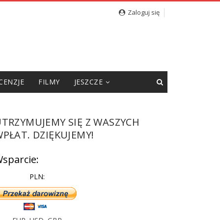
cję”
Zaloguj się
CENZJE
FILMY
JESZCZE
UTRZYMUJEMY SIĘ Z WASZYCH
PŁAT. DZIĘKUJEMY!
sparcie:
PLN: