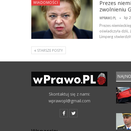
Prezes niem
WIADOMOŚCI
zwolnieniu 
lip 
WPRAWO.PL
Prezes niemieckie
oświadczyła dziś,
Limperg stwierdzi
STARSZE POSTY
NAJNO
Skontaktuj się z nami:
wprawopl@gmail.com