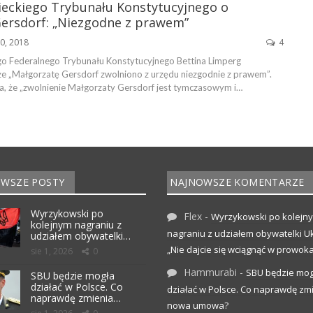
ieckiego Trybunału Konstytucyjnego o
Gersdorf: „Niezgodne z prawem”
20, 2018
4
go Federalnego Trybunału Konstytucyjnego Bettina Limperg
 że „Małgorzatę Gersdorf zwolniono z urzędu niezgodnie z prawem”.
ła, że „zwolnienie Małgorzaty Gersdorf jest tymczasowym i…
WSZE POSTY
NAJNOWSZE KOMENTARZE
Wyrzykowski po
Flex
-
Wyrzykowski po kolejn
kolejnym nagraniu z
nagraniu z udziałem obywatelki Uk
udziałem obywatelki…
„Nie dajcie się wciągnąć w prowoka
sie 1, 2026
0
Hammurabi
-
SBU będzie mog
SBU będzie mogła
działać w Polsce. Co
działać w Polsce. Co naprawdę zm
naprawdę zmienia…
nowa umowa?