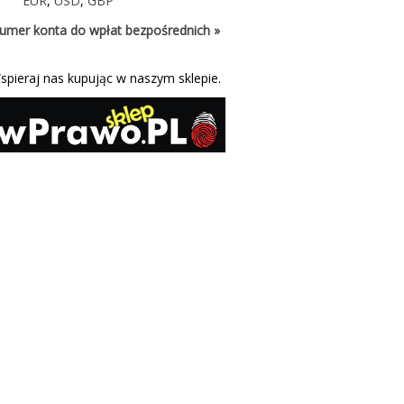
EUR
,
USD
,
GBP
umer konta do wpłat bezpośrednich »
spieraj nas kupując w naszym sklepie.