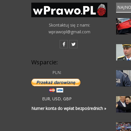
NAJNO
Skontaktuj się z nami:
wprawopl@gmail.com
Wsparcie:
PLN:
EUR
,
USD
,
GBP
Numer konta do wpłat bezpośrednich »