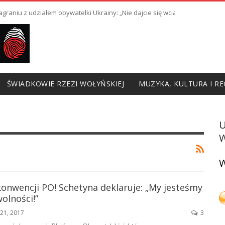
raniu z udziałem obywatelki Ukrainy: „Nie dajcie się wciągnąć w prowoka
ŚWIADKOWIE RZEZI WOŁYŃSKIEJ
MUZYKA, KULTURA I RE
W
W
onwencji PO! Schetyna deklaruje: „My jesteśmy
olności!”
21, 2017
3