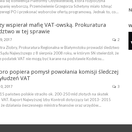
wa się konwencja Platformy Obywatelskiej, która rozpoczyna
anię wyborczą. Przemówienie Grzegorza Schetyny miało tchnąć
N
zeregi PO i przekonać wyborców ofertą programową. Jednak to, co…
zy wspierał mafię VAT-owską. Prokuratura
W
dztwo w tej sprawie
9, 2017
2
stra Ziobry, Prokuratura Regionalna w Białymstoku prowadzi śledztwo
Sądu Najwyższego z 8 sierpnia 2008 roku, w którym SN stwierdził, że
e podatek VAT nie mogą być karane na podstawie Kodeksu…
bro popiera pomysł powołania komisji śledczej
yłudzeń VAT
10, 2017
3
5 państwo polskie straciło ok. 200-250 mld złotych na skutek
VAT. Raport Najwyższej Izby Kontroli dotyczący lat 2013- 2015
, że działania ówczesnego ministra finansów oraz urzędów…