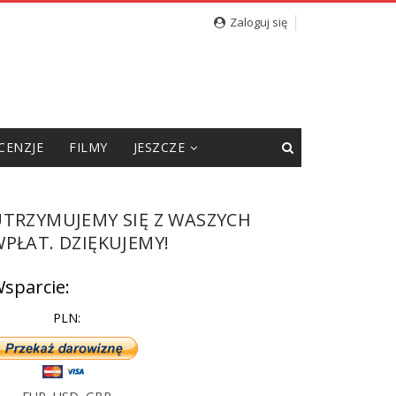
cję”
Zaloguj się
CENZJE
FILMY
JESZCZE
UTRZYMUJEMY SIĘ Z WASZYCH
PŁAT. DZIĘKUJEMY!
sparcie:
PLN: