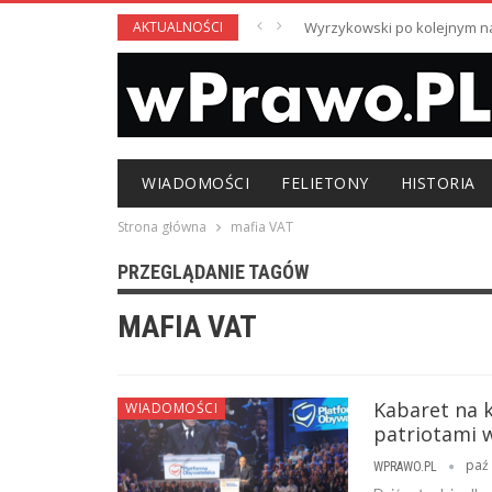
AKTUALNOŚCI
Wyrzykowski po kolejnym nag
WIADOMOŚCI
FELIETONY
HISTORIA
Strona główna
mafia VAT
PRZEGLĄDANIE TAGÓW
MAFIA VAT
Kabaret na k
WIADOMOŚCI
patriotami w
paź 
WPRAWO.PL