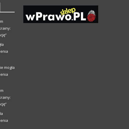
ym
rainy:
cję”
ła
ienia
ie mogła
ienia
ym
rainy:
cję”
ła
ienia