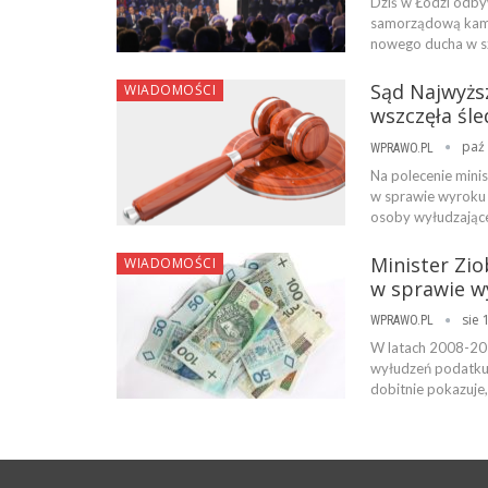
Dziś w Łodzi odby
samorządową kamp
nowego ducha w s
Sąd Najwyżs
WIADOMOŚCI
wszczęła śle
paź 
WPRAWO.PL
Na polecenie mini
w sprawie wyroku 
osoby wyłudzając
Minister Zio
WIADOMOŚCI
w sprawie w
sie 
WPRAWO.PL
W latach 2008-201
wyłudzeń podatku 
dobitnie pokazuje