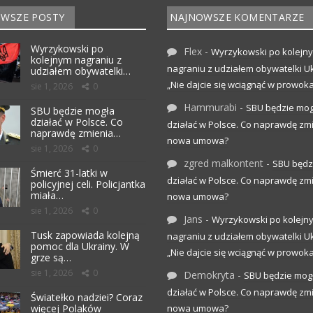
WSZE POSTY
NAJNOWSZE KOMENTARZE
Wyrzykowski po
Flex
-
Wyrzykowski po kolejn
kolejnym nagraniu z
nagraniu z udziałem obywatelki Uk
udziałem obywatelki…
„Nie dajcie się wciągnąć w prowoka
sie 1, 2026
0
Hammurabi
-
SBU będzie mog
SBU będzie mogła
działać w Polsce. Co
działać w Polsce. Co naprawdę zm
naprawdę zmienia…
nowa umowa?
sie 1, 2026
0
zgred malkontent
-
SBU będz
Śmierć 31-latki w
działać w Polsce. Co naprawdę zm
policyjnej celi. Policjantka
miała…
nowa umowa?
sie 1, 2026
0
Jans
-
Wyrzykowski po kolejn
Tusk zapowiada kolejną
nagraniu z udziałem obywatelki Uk
pomoc dla Ukrainy. W
„Nie dajcie się wciągnąć w prowoka
grze są…
sie 1, 2026
0
Demokryta
-
SBU będzie mog
działać w Polsce. Co naprawdę zm
Światełko nadziei? Coraz
więcej Polaków
nowa umowa?