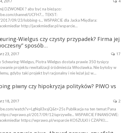
4, 2017
4
nij DZWONEK ? aby być na bieżąco:
ube.com/channel/UCFH7... TEKST:
/2017/09/23/lobbing-s... WSPARCIE dla Jacka Międlara:
acekmiedlar http://jacekmiedlar.pl/wsparcie…
uring-Wielgus czy czysty przypadek? Firma jej
woczesny” sposób…
rz 23, 2017
17
 Scheuring-Wielgus, Piotra Wielgus dostała prawie 350 tysięcy
towanie projektu rewitalizacji śródmieścia Włocławka. Nie byłoby w
mu, gdyby taki projekt był racjonalny i nie leżał już w…
ing piwny czy hipokryzja polityków? PIWO vs
rz 18, 2017
2
ube.com/watch?v=LgNqil3xsjQ&t=25s Publikacja na ten temat Pana
 https://wprawo.pl/2017/09/12/uprzywile... WSPARCIE FINANSOWE:
jacekmiedlar https://wprawo.pl/wsparcie KOSZULKI i CZAPKI:…