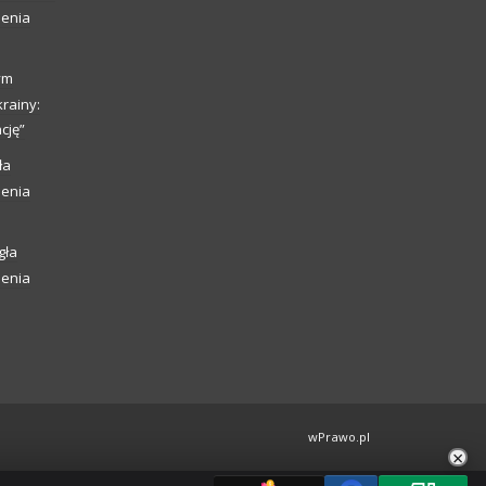
ienia
ym
rainy:
cję”
ła
ienia
gła
ienia
wPrawo.pl
×