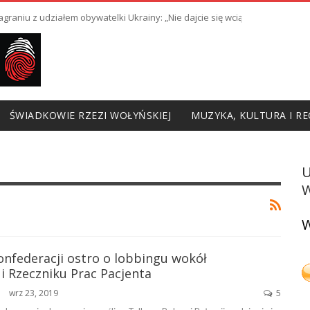
raniu z udziałem obywatelki Ukrainy: „Nie dajcie się wciągnąć w prowoka
ŚWIADKOWIE RZEZI WOŁYŃSKIEJ
MUZYKA, KULTURA I RE
W
W
onfederacji ostro o lobbingu wokół
i Rzeczniku Prac Pacjenta
wrz 23, 2019
5