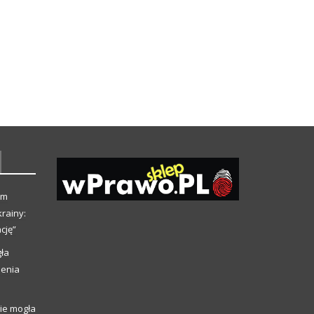
ym
rainy:
cję”
ła
ienia
ie mogła