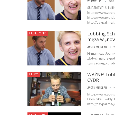
paź 
WPRAWO.PL
SUBSKRYBUJ i klik
https://www.yout
https://wprawo.pl
http://paypal.me/j
Lobbing Sche
FELIETONY
męża w „no
w
JACEK MIĘDLAR
Firma męża Joanny
złotych na przygo
tym żadnego proble
WAŻNE! Lobb
FILMY
CYDR
w
JACEK MIĘDLAR
https://www.yout
Dominika Cwikły:
http://paypal.me/
FELIETONY