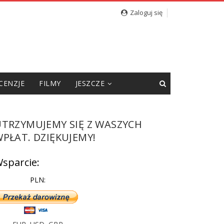
cję”
Zaloguj się
CENZJE
FILMY
JESZCZE
UTRZYMUJEMY SIĘ Z WASZYCH
PŁAT. DZIĘKUJEMY!
sparcie:
PLN: