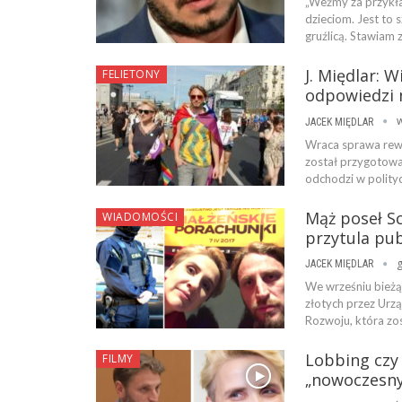
„Weźmy za przykład
dzieciom. Jest to 
gruźlicą. Stawiam 
J. Międlar: 
FELIETONY
odpowiedzi 
w
JACEK MIĘDLAR
Wraca sprawa rewi
został przygotowa
odchodzi w polity
Mąż poseł S
WIADOMOŚCI
przytula pub
g
JACEK MIĘDLAR
We wrześniu bieżą
złotych przez Urz
Rozwoju, która zo
Lobbing czy
FILMY
„nowoczesny