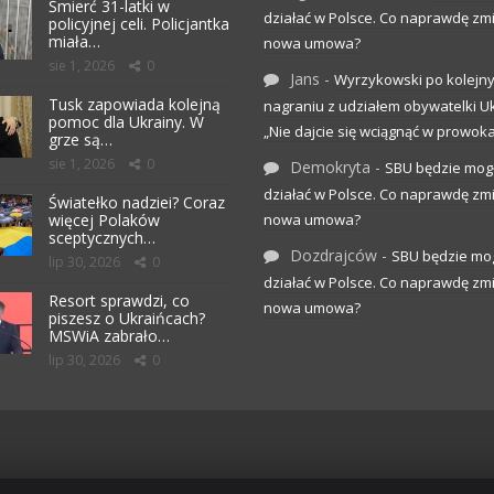
Śmierć 31-latki w
działać w Polsce. Co naprawdę zm
policyjnej celi. Policjantka
miała…
nowa umowa?
sie 1, 2026
0
Jans
-
Wyrzykowski po kolejn
Tusk zapowiada kolejną
nagraniu z udziałem obywatelki Uk
pomoc dla Ukrainy. W
„Nie dajcie się wciągnąć w prowoka
grze są…
sie 1, 2026
0
Demokryta
-
SBU będzie mog
działać w Polsce. Co naprawdę zm
Światełko nadziei? Coraz
więcej Polaków
nowa umowa?
sceptycznych…
Dozdrajców
-
SBU będzie mo
lip 30, 2026
0
działać w Polsce. Co naprawdę zm
Resort sprawdzi, co
nowa umowa?
piszesz o Ukraińcach?
MSWiA zabrało…
lip 30, 2026
0