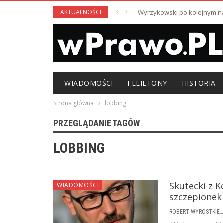
AKTUALNOŚCI
Wyrzykowski po kolejnym nag
WIADOMOŚCI
FELIETONY
HISTORIA
Strona główna
lobbing
PRZEGLĄDANIE TAGÓW
LOBBING
Skutecki z K
WIADOMOŚCI
szczepionek 
ROBERT WYROSTKIEWICZ