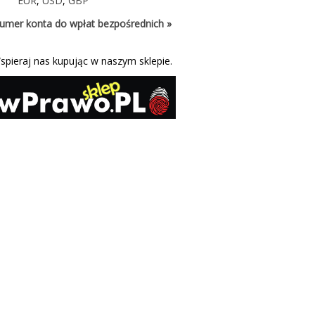
EUR
,
USD
,
GBP
umer konta do wpłat bezpośrednich »
spieraj nas kupując w naszym sklepie.