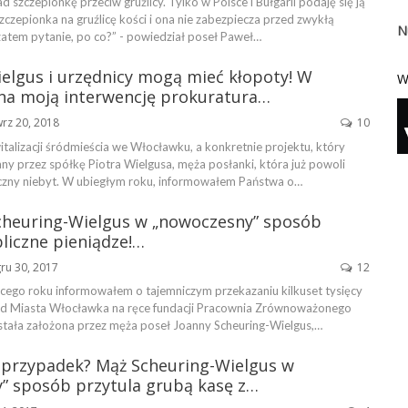
 szczepionkę przeciw gruźlicy. Tylko w Polsce i Bułgarii podaję się ją
szczepionka na gruźlicę kości i ona nie zabezpiecza przed zwykłą
N
zatem pytanie, po co?” - powiedział poseł Paweł…
Wielgus i urzędnicy mogą mieć kłopoty! W
W
na moją interwencję prokuratura…
rz 20, 2018
10
talizacji śródmieścia we Włocławku, a konkretnie projektu, który
ny przez spółkę Piotra Wielgusa, męża posłanki, która już powoli
czny niebyt. W ubiegłym roku, informowałem Państwa o…
cheuring-Wielgus w „nowoczesny” sposób
liczne pieniądze!…
ru 30, 2017
12
cego roku informowałem o tajemniczym przekazaniu kilkuset tysięcy
ąd Miasta Włocławka na ręce fundacji Pracownia Zrównoważonego
stała założona przez męża poseł Joanny Scheuring-Wielgus,…
 przypadek? Mąż Scheuring-Wielgus w
” sposób przytula grubą kasę z…