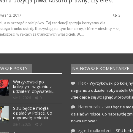
wana pozycja piwa. Absurd prawny, czy efekt
wrz 12, 2017
3
ol, a w szczególności piwo. Tej tendencji sprzyja korzystny dla
tego trunku ustrój. Korzystają na tym koncerny, które – niestety – są
ększości w rękach zagranicznych właścicieli. 80…
WSZE POSTY
NAJNOWSZE KOMENTARZE
Wyrzykowski po
Flex
-
Wyrzykowski po kolejn
kolejnym nagraniu z
nagraniu z udziałem obywatelki Uk
udziałem obywatelki…
„Nie dajcie się wciągnąć w prowoka
sie 1, 2026
0
Hammurabi
-
SBU będzie mog
SBU będzie mogła
działać w Polsce. Co
działać w Polsce. Co naprawdę zm
naprawdę zmienia…
nowa umowa?
sie 1, 2026
0
zgred malkontent
-
SBU będz