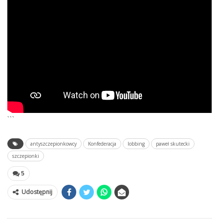
```
antyszczepionkowcy
Konfederacja
lobbing
paweł skutecki
szczepionki
5
Udostępnij