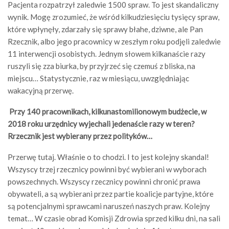
Pacjenta rozpatrzył zaledwie 1500 spraw. To jest skandaliczny
wynik. Mogę zrozumieć, że wśród kilkudziesięciu tysięcy spraw,
które wpłynęły, zdarzały się sprawy błahe, dziwne, ale Pan
Rzecznik, albo jego pracownicy w zeszłym roku podjęli zaledwie
11 interwencji osobistych. Jednym słowem kilkanaście razy
ruszyli się zza biurka, by przyjrzeć się czemuś z bliska, na
miejscu… Statystycznie, raz w miesiącu, uwzględniając
wakacyjną przerwę.
Przy 140 pracownikach, kilkunastomilionowym budżecie, w
2018 roku urzędnicy wyjechali jedenaście razy w teren?
Rrzecznik jest wybierany przez polityków…
Przerwę tutaj. Właśnie o to chodzi. I to jest kolejny skandal!
Wszyscy trzej rzecznicy powinni być wybierani w wyborach
powszechnych. Wszyscy rzecznicy powinni chronić prawa
obywateli, a są wybierani przez partie koalicje partyjne, które
są potencjalnymi sprawcami naruszeń naszych praw. Kolejny
temat… W czasie obrad Komisji Zdrowia sprzed kilku dni, na sali