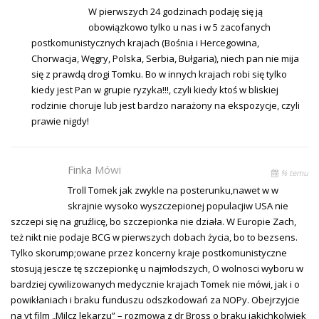
W pierwszych 24 godzinach podaję się ją
obowiązkowo tylko u nas i w 5 zacofanych
postkomunistycznych krajach (Bośnia i Hercegowina,
Chorwacja, Węgry, Polska, Serbia, Bułgaria), niech pan nie mija
się z prawdą drogi Tomku. Bo w innych krajach robi się tylko
kiedy jest Pan w grupie ryzyka!!!, czyli kiedy ktoś w bliskiej
rodzinie choruje lub jest bardzo narażony na ekspozycje, czyli
prawie nigdy!
Finka
Mówi
% temu
Troll Tomek jak zwykle na posterunku,nawet w w
skrajnie wysoko wyszczepionej populacjiw USA nie
szczepi się na gruźlicę, bo szczepionka nie działa. W Europie Zach,
też nikt nie podaje BCG w pierwszych dobach życia, bo to bezsens.
Tylko skorump;owane przez koncerny kraje postkomunistyczne
stosują jescze tę szczepionkę u najmłodszych, O wolnosci wyboru w
bardziej cywilizowanych medycznie krajach Tomek nie mówi, jak i o
powikłaniach i braku funduszu odszkodowań za NOPy. Obejrzyjcie
na yt film „Milcz lekarzu” – rozmowa z dr Bross o braku jakichkolwiek