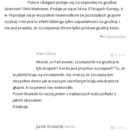
Polsce i Bułgarii podaje się szczepionkę na gruźlicę
dzieciom? Otóż kłamstwo. Podaje je się w 34 na 37 krajach Europy. A
w 14 podaje się je wszystkim noworodkom (w pozostałych grupom
ryzyka). I nie jest to efekt lobbingu tylko zapadalności na gruźlicę. I
nie jest prawda, że szczepienie chroni tylko przeciw gruźlicy kości.
Odpowiadać
Han
Mówi
% temu
Akurat, co Pan powie, szczepionki na gruźlicę w
tylu krajach? A w ilu jest przymus szczepień? To, że
w jakimś kraju są szczepionki, nie znaczy że szczepią tym
wszystkie dzieci jak w naszym zacofanym kraju-inkubatorze
głupot. A na pewno nie noworodki.
Poseł Skutecki to raczej jeden z najlepszych ludzi polityki o
jakich słyszałam.
Dziękuję.
Jurek Krawicki
Mówi
% temu