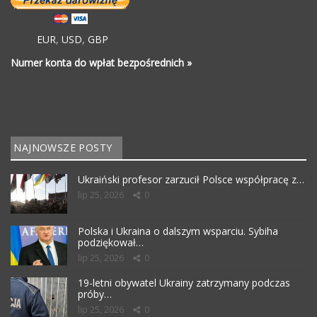
EUR
,
USD
,
GBP
Numer konta do wpłat bezpośrednich »
NAJNOWSZE POSTY
Ukraiński profesor zarzucił Polsce współpracę z…
lip 25, 2026
0
Polska i Ukraina o dalszym wsparciu. Sybiha
podziękował…
lip 25, 2026
0
19-letni obywatel Ukrainy zatrzymany podczas
próby…
lip 25, 2026
0