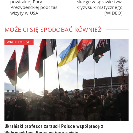
powitalnej Pary
skargę w sprawie tzw.
Prezydenckiej podczas
kryzysu klimatycznego
wizyty w USA
[WIDEO]
MOŻE CI SIĘ SPODOBAĆ RÓWNIEŻ
WIADOMOŚCI
Ukraiński profesor zarzucił Polsce współpracę z
Wehrmachtem. Burza po jego wpisie