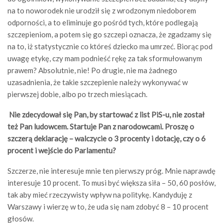
na to noworodek nie urodził się z wrodzonym niedoborem
odporności, a to eliminuje go pośród tych, które podlegają
szczepieniom, a potem się go szczepi oznacza, że zgadzamy się
na to, iż statystycznie co któreś dziecko ma umrzeć. Biorąc pod
uwagę etykę, czy mam podnieść rękę za tak sformułowanym
prawem? Absolutnie, nie! Po drugie, nie ma żadnego
uzasadnienia, że takie szczepienie należy wykonywać w
pierwszej dobie, albo po trzech miesiącach.
Nie zdecydował się Pan, by startować z list PiS-u, nie został
też Pan ludowcem. Startuje Pan z narodowcami. Proszę o
szczerą deklarację – walczycie o 3 procenty i dotację, czy o 6
procent i wejście do Parlamentu?
Szczerze, nie interesuje mnie ten pierwszy próg. Mnie naprawdę
interesuje 10 procent. To musi być większa siła – 50, 60 posłów,
tak aby mieć rzeczywisty wpływ na politykę. Kandyduję z
Warszawy i wierzę w to, że uda się nam zdobyć 8 – 10 procent
głosów.