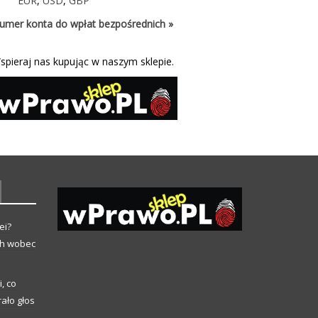
EUR
,
USD
,
GBP
umer konta do wpłat bezpośrednich »
spieraj nas kupując w naszym sklepie.
ei?
ch wobec
, co
ało głos