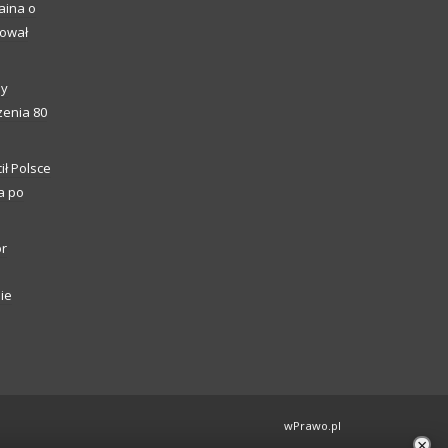
aina o
kował
ny
enia 80
ił Polsce
a po
or
ie
wPrawo.pl
×