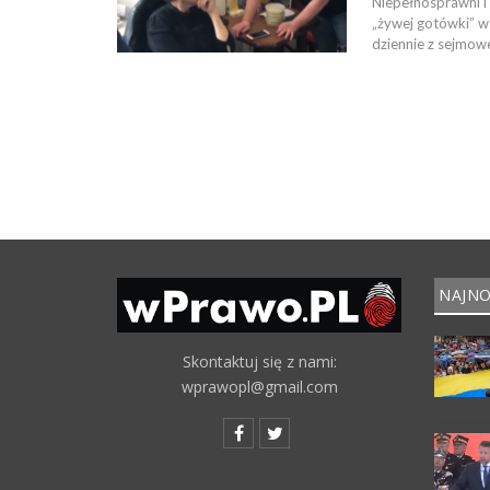
Niepełnosprawni i
„żywej gotówki” w 
dziennie z sejmowe
NAJNO
Skontaktuj się z nami:
wprawopl@gmail.com