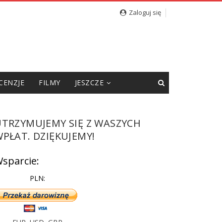
Zaloguj się
CENZJE
FILMY
JESZCZE
UTRZYMUJEMY SIĘ Z WASZYCH
PŁAT. DZIĘKUJEMY!
sparcie:
PLN: