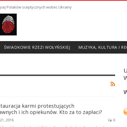
ięcej Polaków sceptycznych wobec Ukrainy
ŚWIADKOWIE RZEZI WOŁYŃSKIEJ
MUZYKA, KULTURA I RE
W
W
tauracja karmi protestujących
wnych i ich opiekunów. Kto za to zapłaci?
21, 2018
6