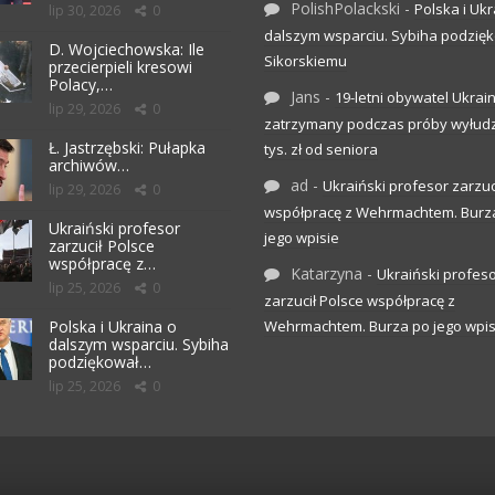
PolishPolackski
-
Polska i Ukr
lip 30, 2026
0
dalszym wsparciu. Sybiha podzię
D. Wojciechowska: Ile
Sikorskiemu
przecierpieli kresowi
Polacy,…
Jans
-
19-letni obywatel Ukrai
lip 29, 2026
0
zatrzymany podczas próby wyłudz
Ł. Jastrzębski: Pułapka
tys. zł od seniora
archiwów…
ad
-
Ukraiński profesor zarzuc
lip 29, 2026
0
współpracę z Wehrmachtem. Burz
Ukraiński profesor
jego wpisie
zarzucił Polsce
współpracę z…
Katarzyna
-
Ukraiński profes
lip 25, 2026
0
zarzucił Polsce współpracę z
Polska i Ukraina o
Wehrmachtem. Burza po jego wpis
dalszym wsparciu. Sybiha
podziękował…
lip 25, 2026
0