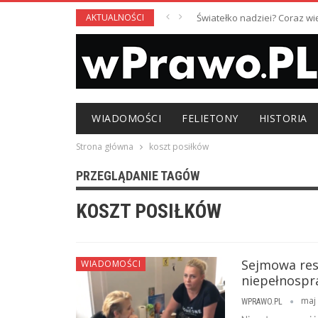
AKTUALNOŚCI
Światełko nadziei? Coraz w
WIADOMOŚCI
FELIETONY
HISTORIA
Strona główna
koszt posiłków
PRZEGLĄDANIE TAGÓW
KOSZT POSIŁKÓW
Sejmowa res
WIADOMOŚCI
niepełnospra
maj 
WPRAWO.PL