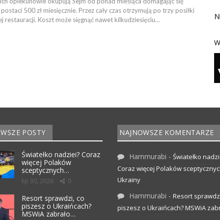
 ich opiekunowie okupują Sejm od ponad miesiąca domagając się
postaci 500 zł miesięcznie. Przez cały czas otrzymują po trzy posiłki
N
j restauracji. Koszt może sięgnąć nawet kilkudziesięciu…
W
WSZE POSTY
NAJNOWSZE KOMENTARZE
Światełko nadziei? Coraz
Hammurabi
-
Światełko nadzi
więcej Polaków
Coraz więcej Polaków sceptyczny
sceptycznych…
Ukrainy
lip 30, 2026
0
Hammurabi
-
Resort sprawdzi
Resort sprawdzi, co
piszesz o Ukraińcach?
piszesz o Ukraińcach? MSWiA zabr
MSWiA zabrało…