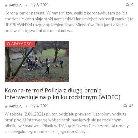
sty 8, 2021
9
WPRAWO.PL
Korona-terror narasta. W ramach tzw. walki z koronawirusem policja
codziennie kontroluje stoki narciarskie i inne miejsca rekreacji zamknięte
BEZPRAWNYM rozporządzeniem Rady Ministrów. Policjanci z Kartuz
pochwalili się swoimi dokonaniami w…
WIADOMOŚCI
Korona-terror! Policja z długą bronią
interweniuje na pikniku rodzinnym [WIDEO]
sty 4, 2021
43
WPRAWO.PL
W sobotę (2.01.2021) pluton oddziału prewencji uzbrojony w długą
broń podjął interwencję wobec osób bawiących się na rodzinnym
pikniku w Sosnowcu. Piknik w Trójkącie Trzech Cesarzy został uznany
za nielegalne zgromadzenie, a jego uczestnicy…