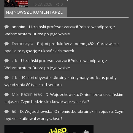
lip 23, 2026
0
NAJNOWSZE KOMENTARZE
-
anonim
Ukraiński profesor zarzucił Polsce współpracę z
Wehrmachtem. Burza po jego wpisie
Demokryta
-
Bojkot produktów z kodem „482”. Coraz więcej
apeli o rezygnację z ukraińskich marek
z-k
-
Ukraiński profesor zarzucił Polsce współpracę z
Wehrmachtem. Burza po jego wpisie
z-k
-
19-letni obywatel Ukrainy zatrzymany podczas próby
wyłudzenia 80 tys. zł od seniora
M.S. Kazimierak
-
D. Wojciechowska: O niemiecko-ukraińskim
sojuszu. Czym będzie skutkował w przyszłości?
ad
-
D. Wojciechowska: O niemiecko-ukraińskim sojuszu. Czym
będzie skutkował w przyszłości?