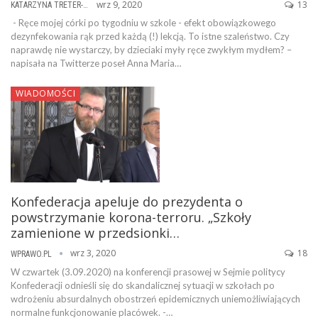
wrz 9, 2020
13
KATARZYNA TRETER-SIERPIŃSKA
- Ręce mojej córki po tygodniu w szkole - efekt obowiązkowego
dezynfekowania rąk przed każdą (!) lekcją. To istne szaleństwo. Czy
naprawdę nie wystarczy, by dzieciaki myły ręce zwykłym mydłem? –
napisała na Twitterze poseł Anna Maria…
WIADOMOŚCI
Konfederacja apeluje do prezydenta o
powstrzymanie korona-terroru. „Szkoły
zamienione w przedsionki…
wrz 3, 2020
18
WPRAWO.PL
W czwartek (3.09.2020) na konferencji prasowej w Sejmie politycy
Konfederacji odnieśli się do skandalicznej sytuacji w szkołach po
wdrożeniu absurdalnych obostrzeń epidemicznych uniemożliwiających
normalne funkcjonowanie placówek. -…