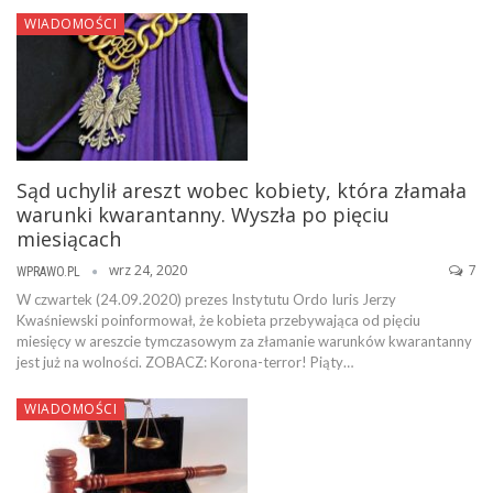
WIADOMOŚCI
Sąd uchylił areszt wobec kobiety, która złamała
warunki kwarantanny. Wyszła po pięciu
miesiącach
wrz 24, 2020
7
WPRAWO.PL
W czwartek (24.09.2020) prezes Instytutu Ordo Iuris Jerzy
Kwaśniewski poinformował, że kobieta przebywająca od pięciu
miesięcy w areszcie tymczasowym za złamanie warunków kwarantanny
jest już na wolności. ZOBACZ: Korona-terror! Piąty…
WIADOMOŚCI