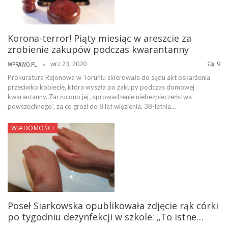
Korona-terror! Piąty miesiąc w areszcie za
zrobienie zakupów podczas kwarantanny
wrz 23, 2020
9
WPRAWO.PL
Prokuratura Rejonowa w Toruniu skierowała do sądu akt oskarżenia
przeciwko kobiecie, która wyszła po zakupy podczas domowej
kwarantanny. Zarzucono jej „sprowadzenie niebezpieczeństwa
powszechnego”, za co grozi do 8 lat więzienia. 38-letnia…
WIADOMOŚCI
Poseł Siarkowska opublikowała zdjęcie rąk córki
po tygodniu dezynfekcji w szkole: „To istne…