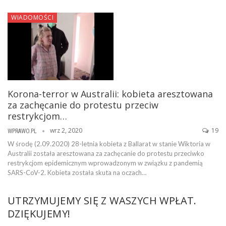
WIADOMOŚCI
Korona-terror w Australii: kobieta aresztowana
za zachęcanie do protestu przeciw
restrykcjom…
wrz 2, 2020
19
WPRAWO.PL
W środę (2.09.2020) 28-letnia kobieta z Ballarat w stanie Wiktoria w
Australii została aresztowana za zachęcanie do protestu przeciwko
restrykcjom epidemicznym wprowadzonym w związku z pandemią
SARS-CoV-2. Kobieta została skuta na oczach…
UTRZYMUJEMY SIĘ Z WASZYCH WPŁAT.
DZIĘKUJEMY!