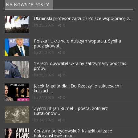
NAJNOWSZE POSTY
Ukraiński profesor zarzucił Polsce współpracę z…
lip 25, 2026
0
Polska i Ukraina o dalszym wsparciu. Sybiha
podziękował…
lip 25, 2026
0
19-letni obywatel Ukrainy zatrzymany podczas
próby…
lip 25, 2026
0
Jacek Międlar dla „Do Rzeczy” o sukcesach i
kulisach…
lip 24, 2026
0
Zygmunt Jan Rumel – poeta, żołnierz
Batalionów…
lip 24, 2026
0
Cenzura po żydowsku?! Książki burzące
holocaustowe mity…