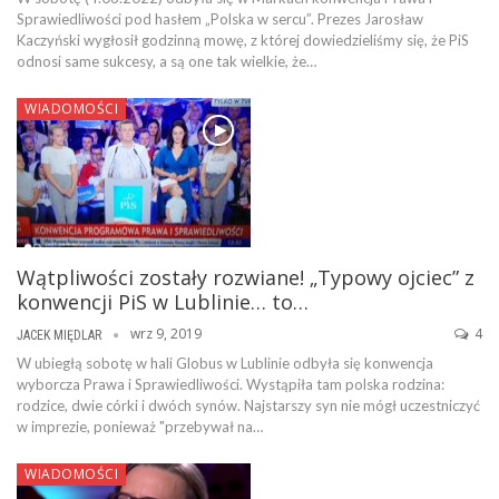
Sprawiedliwości pod hasłem „Polska w sercu”. Prezes Jarosław
Kaczyński wygłosił godzinną mowę, z której dowiedzieliśmy się, że PiS
odnosi same sukcesy, a są one tak wielkie, że…
WIADOMOŚCI
Wątpliwości zostały rozwiane! „Typowy ojciec” z
konwencji PiS w Lublinie… to…
wrz 9, 2019
4
JACEK MIĘDLAR
W ubiegłą sobotę w hali Globus w Lublinie odbyła się konwencja
wyborcza Prawa i Sprawiedliwości. Wystąpiła tam polska rodzina:
rodzice, dwie córki i dwóch synów. Najstarszy syn nie mógł uczestniczyć
w imprezie, ponieważ "przebywał na…
WIADOMOŚCI