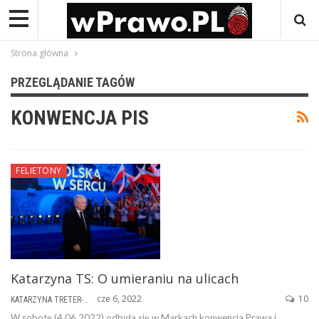
Strona główna
PRZEGLĄDANIE TAGÓW
KONWENCJA PIS
FELIETONY
Katarzyna TS: O umieraniu na ulicach
cze 6, 2022
10
KATARZYNA TRETER-SIERPIŃSKA
W sobotę (4.06.2022) odbyła się w Markach konwencja Prawa i