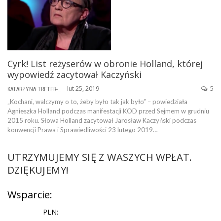
Cyrk! List reżyserów w obronie Holland, której
wypowiedź zacytował Kaczyński
lut 25, 2019
5
KATARZYNA TRETER-SIERPIŃSKA
„Kochani, walczymy o to, żeby było tak jak było” – powiedziała
Agnieszka Holland podczas manifestacji KOD przed Sejmem w grudniu
2015 roku. Słowa Holland zacytował Jarosław Kaczyński podczas
konwencji Prawa i Sprawiedliwości 23 lutego 2019…
UTRZYMUJEMY SIĘ Z WASZYCH WPŁAT.
DZIĘKUJEMY!
Wsparcie:
PLN: