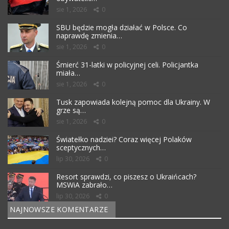
sie 1, 2026
0
SBU będzie mogła działać w Polsce. Co
naprawdę zmienia…
sie 1, 2026
0
Śmierć 31-latki w policyjnej celi. Policjantka
miała…
sie 1, 2026
0
Tusk zapowiada kolejną pomoc dla Ukrainy. W
grze są…
sie 1, 2026
0
Światełko nadziei? Coraz więcej Polaków
sceptycznych…
lip 30, 2026
0
Resort sprawdzi, co piszesz o Ukraińcach?
MSWiA zabrało…
lip 30, 2026
0
NAJNOWSZE KOMENTARZE